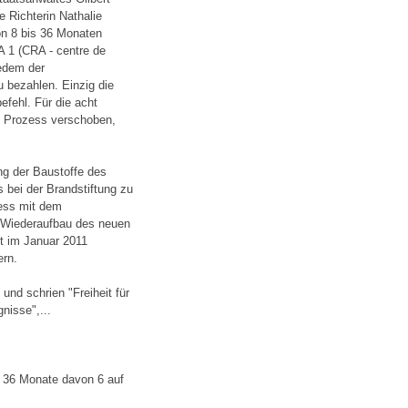
e Richterin Nathalie
von 8 bis 36 Monaten
A 1 (CRA - centre de
jedem der
 bezahlen. Einzig die
efehl. Für die acht
en Prozess verschoben,
ng der Baustoffe des
 bei der Brandstiftung zu
ess mit dem
n Wiederaufbau des neuen
t im Januar 2011
ern.
und schrien "Freiheit für
nisse",...
e 36 Monate davon 6 auf