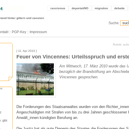
rassismus
deportatiNO
migration
debatte
stand hinter gittern und zaeunen
Suche:
ntakt
::
PGP-Key
::
Impressum
Rubrik: auf
[ 11. Apr 2010 ]
Feuer von Vincennes: Urteilsspruch und erst
Am Mittwoch, 17. März 2010 wurde das U
bezüglich der Brandstiftung am Abschieb
Vincennes gesprochen.
ma:
Die Forderungen des Staatsanwaltes wurden von den Richter_innen 
Angeschuldigten mit Strafen von bis zu drei Jahren geschlossener Ha
d
Anwält_innen kündigten Berufung an.
: gibt
Die Justiz hat als gute Dienerin des Staates die Forderungen des S
n