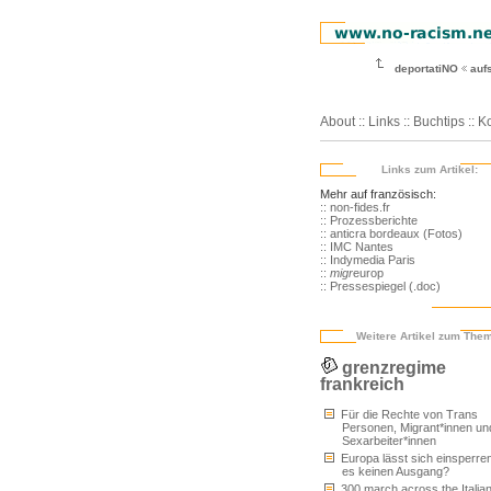
deportatiNO
auf
About
::
Links
::
Buchtips
::
Ko
Links zum Artikel:
Mehr auf französisch:
:: non-fides.fr
:: Prozessberichte
:: anticra bordeaux (Fotos)
:: IMC Nantes
:: Indymedia Paris
::
migr
europ
:: Pressespiegel (.doc)
Weitere Artikel zum The
grenzregime
frankreich
Für die Rechte von Trans
Personen, Migrant*innen un
Sexarbeiter*innen
Europa lässt sich einsperren
es keinen Ausgang?
300 march across the Italia