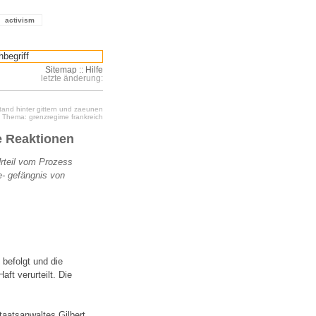
activism
Sitemap
::
Hilfe
letzte änderung:
stand hinter gittern und zaeunen
Thema: grenzregime frankreich
e Reaktionen
rteil vom Prozess
e- gefängnis von
befolgt und die
ft verurteilt. Die
taatsanwaltes Gilbert