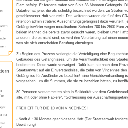
Flam befolgt. Er forderte trafen von 6 bis 36 Monaten Gefängnis. Di
Dutartre hat jene, die als schuldig bezeichnet wurden, zu Strafen 
bei
geschlossener Haft verurteilt. Des weiteren wurden die fünf des CR
rétention administrative; Ausschaffungsgefängnis) dazu verurteilt, 
Luzern
Gefängniswärter wegen moralischem Schaden 700 bis 2500 Euro zu
n
beiden Männer, die bereits zuvor gesucht waren, bleiben unter Haftb
anderen, die es nicht sind; so wird ihre Verurteilung auf einen neu
ngle'
wen sie sich entscheiden Berufung einzulegen.
nnen
Zu Beginn des Prozess verlangte die Verteidigung eine Begutachtu
Gebäudes des Gefängnisses, um die Verantwortlichkeit des Staates
bestimmen. Diese wurde verweigert. Dafür kam sie nach dem Proz
Staatsanwalt auf ein Einverständniss, die zehn von Vincennes de
ttern
Gefängniss für Ausländer zu bezahlen! Eine Gerichtsverhandlung is
vorgesehen, um die Summen, die sie zu bezahlen hätten, zu beziff
et
80 Personen versammelten sich in Solidarität vor dem Gerichtssaal 
For
alle, mit oder ohne Papiere", "Schliessung der Ausschaffungsgefäng
ager
FREIHEIT FÜR DIE 10 VON VINCENNES!
ät mit
- Nadir A.: 30 Monate geschlossene Haft (Der Staatsanwalt fordert
tare
Bewährung)
ut