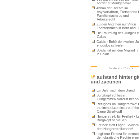
border at Montgenevre
Abbau der Rechte im
Asylverfahren, Fortschritte 
Familiennachzug und
Arbeitsrecht
Zu den Angriffen auf Vincis
Tochterfirmen in Bern und 
Die Räumung des Jungles i
Calais
Calais - Behörden wollen 'Ju
endgültig schleifen
Solidarität mit den Migrant_i
in Calais
Texte zur Rubrik:
aufstand hinter gi
und zaeunen
Ein Jahr nach dem Brand
Bürglkopf schließen:
Hungerstreik vorerst beend
Refugees on Hungerstrike: 
the immediate closure of the
Camp Bürglkopf!
Hungerstreik für Freiheit - L
Bürglkopf schließen!
Freiheit statt Lager! Solidarit
den Hungerstreikenden!
Legitimer Protest für elemen
demokratische Rechte erne