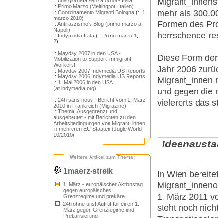
Migrant_innenst
:: una giornata senza di noi - Italia
:: Primo Marzo (Meltingpot, Italien)
mehr als 300.00
:: Coordinamento Migranti Bologna
(
:: 1
marzo 2010
)
Formen des Pro
:: Antirazzismo's Blog (primo marzo a
Napoli)
herrschende res
:: Indymedia Italia
(
:: Primo marzo 1
,
::
2
)
:: Mayday 2007 in den USA -
Diese Form der 
Mobilization to Support Immigrant
Workers!
Jahr 2006 zur
:: Mayday 2007 Indymedia US Reports
:: Mayday 2006 Indymedia US Reports
Migrant_innen m
:: 1. Mai 2006 in den USA
(at.indymedia.org)
und gegen die r
:: 24h sans nous - Bericht vom 1. März
vielerorts das 
2010 in Frankreich (Migrazine)
:: Thema: Ausgegrenzt und
ausgebeutet - mit Berichten zu den
Arbeitsbedingungen von Migrant_innen
in mehreren EU-Staaten (Jugle World
10/2010)
Ideenausta
Weitere Artikel zum Thema:
1maerz-streik
In Wien bereite
Migrant_innenor
1. März - europäischer Aktionstag
gegen europäisches
1. März 2011 vo
Grenzregime und prekäre...
24h ohne uns! Aufruf für einen 1.
steht noch nicht
März gegen Grenzregime und
Prekarisierung