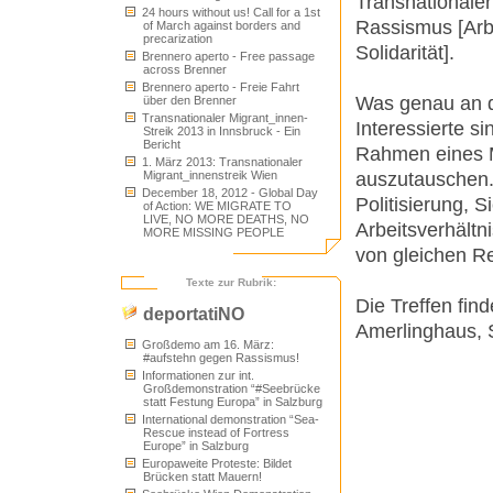
Transnationaler
24 hours without us! Call for a 1st
Rassismus [Arbe
of March against borders and
precarization
Solidarität].
Brennero aperto - Free passage
across Brenner
Brennero aperto - Freie Fahrt
Was genau an d
über den Brenner
Transnationaler Migrant_innen-
Interessierte s
Streik 2013 in Innsbruck - Ein
Bericht
Rahmen eines M
1. März 2013: Transnationaler
Migrant_innenstreik Wien
auszutauschen.
December 18, 2012 - Global Day
Politisierung,
of Action: WE MIGRATE TO
LIVE, NO MORE DEATHS, NO
Arbeitsverhältn
MORE MISSING PEOPLE
von gleichen Re
Texte zur Rubrik:
Die Treffen fin
deportatiNO
Amerlinghaus, S
Großdemo am 16. März:
#aufstehn gegen Rassismus!
Informationen zur int.
Großdemonstration “#Seebrücke
statt Festung Europa” in Salzburg
International demonstration “Sea-
Rescue instead of Fortress
Europe” in Salzburg
Europaweite Proteste: Bildet
Brücken statt Mauern!