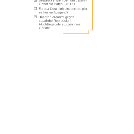
Seebrücke Wien Demonstration -
Öffnet die Häfen - JETZT!
Europa lässt sich einsperren: gibt
es keinen Ausgang?
Unsere Solidarität gegen
staatliche Repression!
Flüchtlingsunterstützerin vor
Gericht