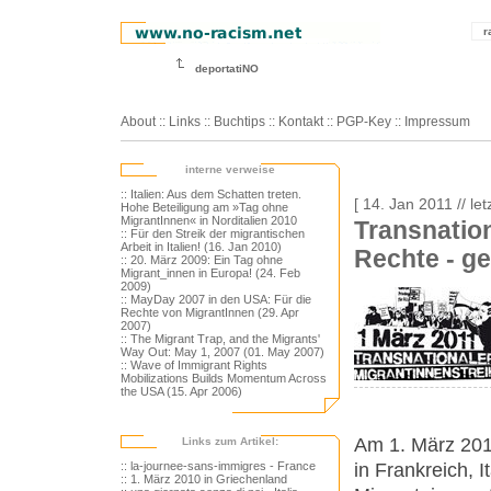
r
deportatiNO
About
::
Links
::
Buchtips
::
Kontakt
::
PGP-Key
::
Impressum
interne verweise
:: Italien: Aus dem Schatten treten.
[ 14. Jan 2011 // le
Hohe Beteiligung am »Tag ohne
MigrantInnen« in Norditalien 2010
Transnation
:: Für den Streik der migrantischen
Arbeit in Italien! (16. Jan 2010)
Rechte - g
:: 20. März 2009: Ein Tag ohne
Migrant_innen in Europa! (24. Feb
2009)
:: MayDay 2007 in den USA: Für die
Rechte von MigrantInnen (29. Apr
2007)
:: The Migrant Trap, and the Migrants'
Way Out: May 1, 2007 (01. May 2007)
:: Wave of Immigrant Rights
Mobilizations Builds Momentum Across
the USA (15. Apr 2006)
Am 1. März 201
Links zum Artikel:
in Frankreich, 
:: la-journee-sans-immigres - France
:: 1. März 2010 in Griechenland