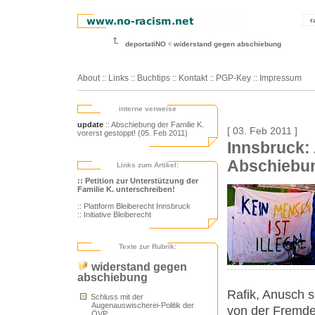
r
deportatiNO
widerstand gegen abschiebung
About
::
Links
::
Buchtips
::
Kontakt
::
PGP-Key
::
Impressum
interne verweise
update
:: Abschiebung der Familie K.
[ 03. Feb 2011 ]
vorerst gestoppt! (05. Feb 2011)
Innsbruck:
Abschiebu
Links zum Artikel:
:: Petition zur Unterstützung der
Familie K. unterschreiben!
:: Plattform Bleiberecht Innsbruck
:: Initiative Bleiberecht
Texte zur Rubrik:
widerstand gegen
abschiebung
Rafik, Anusch 
Schluss mit der
Augenauswischerei-Politik der
von der Fremde
ÖVP