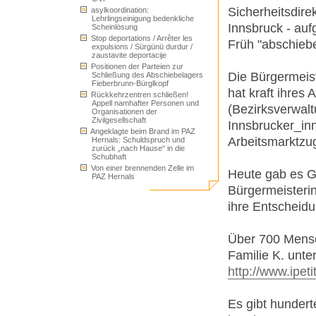
Sicherheitsdire
asylkoordination:
Lehrlingseinigung bedenkliche
Innsbruck - auf
Scheinlösung
Stop deportations / Arrêter les
Früh "abschiebe
expulsions / Sürgünü durdur /
zaustavite deportacije
Positionen der Parteien zur
Die Bürgermeist
Schließung des Abschiebelagers
Fieberbrunn-Bürglkopf
hat kraft ihres 
Rückkehrzentren schließen!
Appell namhafter Personen und
(Bezirksverwal
Organisationen der
Zivilgesellschaft
Innsbrucker_in
Angeklagte beim Brand im PAZ
Arbeitsmarktzug
Hernals: Schuldspruch und
zurück „nach Hause“ in die
Schubhaft
Von einer brennenden Zelle im
Heute gab es G
PAZ Hernals
Bürgermeisterin
ihre Entscheidu
Über 700 Mensch
Familie K. unte
http://www.ipeti
Es gibt hunderte