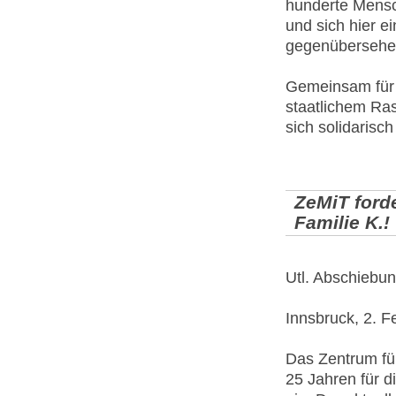
hunderte Mensch
und sich hier e
gegenübersehe
Gemeinsam für d
staatlichem Ra
sich solidarisch
ZeMiT forde
Familie K.!
Utl. Abschiebu
Innsbruck, 2. F
Das Zentrum für
25 Jahren für d