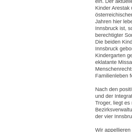
ein. Der aktuel
Kinder Arestak 
österreichische
Jahren hier leb
Innsbruck ist, 
berechtigter So
Die beiden Kin
Innsbruck gebo
Kindergarten g
eklatante Missa
Menschenrechts
Familienleben f
Nach den positi
und der Integra
Troger, liegt e
Bezirksverwaltu
der vier Innsbr
Wir appellieren