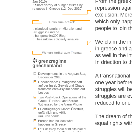
From the greek
Jan 2010)
:: Short history of hunger strikes by
repression agai
refugees in Greece (12. Dec 2010)
exclusion. More
which only happ
Links zum Artikel:
people to join t
:: clandestinenglish - Migration and
Struggle in Greece
:: hungerstrike300 Blog
:: Thessaloniki solidarity initiative
We claim the im
in greece and al
Weitere Artikel zum Thema:
as well in the in
grenzregime
In driection to 
griechenland
Developments in the Aegean Sea,
A transnational 
December 2018
one year before
Griechenland: Gefangenschaft
auf der Insel, Gewalt und Chaos
struggles will 
traumatisieren Asylsuchende auf
Lesbos
struggles are e
Two Push-Back Operations at the
Greek-Turkish Land Border
reduced to one 
Witnessed by the Alarm Phone
Flüchtlingslager Moria: Überfüllt,
gefährlich und völlig
The dream of th
unzureichende...
Europe has no idea what
equal rights wi
happens in Greece
Lets destroy them first! Statement