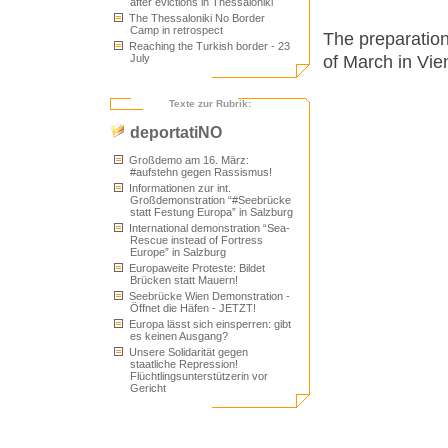
after evictions in Thessaloniki
The Thessaloniki No Border
Camp in retrospect
The preparation
Reaching the Turkish border - 23
of March in Vie
July
Texte zur Rubrik:
deportatiNO
Großdemo am 16. März:
#aufstehn gegen Rassismus!
Informationen zur int.
Großdemonstration “#Seebrücke
statt Festung Europa” in Salzburg
International demonstration “Sea-
Rescue instead of Fortress
Europe” in Salzburg
Europaweite Proteste: Bildet
Brücken statt Mauern!
Seebrücke Wien Demonstration -
Öffnet die Häfen - JETZT!
Europa lässt sich einsperren: gibt
es keinen Ausgang?
Unsere Solidarität gegen
staatliche Repression!
Flüchtlingsunterstützerin vor
Gericht