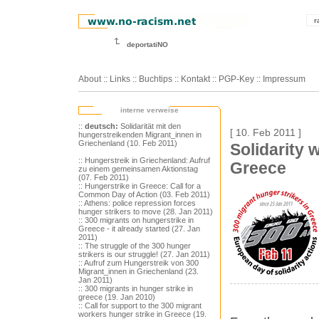
r
deportatiNO
About
::
Links
::
Buchtips
::
Kontakt
::
PGP-Key
::
Impressum
interne verweise
::
deutsch:
Solidarität mit den
[ 10. Feb 2011 ]
hungerstreikenden Migrant_innen in
Griechenland (10. Feb 2011)
Solidarity 
:: Hungerstreik in Griechenland: Aufruf
Greece
zu einem gemeinsamen Aktionstag
(07. Feb 2011)
:: Hungerstrike in Greece: Call for a
Common Day of Action (03. Feb 2011)
:: Athens: police repression forces
hunger strikers to move (28. Jan 2011)
:: 300 migrants on hungerstrike in
Greece - it already started (27. Jan
2011)
:: The struggle of the 300 hunger
strikers is our struggle! (27. Jan 2011)
:: Aufruf zum Hungerstreik von 300
Migrant_innen in Griechenland (23.
Jan 2011)
:: 300 migrants in hunger strike in
greece (19. Jan 2010)
:: Call for support to the 300 migrant
workers hunger strike in Greece (19.