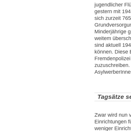
jugendlicher Fl
gestern mit 19
sich zurzeit 765
Grundversorgun
Minderjährige g
weitem überschr
sind aktuell 1
können. Diese E
Fremdenpolizei
zuzuschreiben.
AsylwerberInnen
Tagsätze se
Zwar wird nun 
Einrichtungen f
weniger Einric