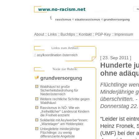
r
rassismus
staatsrassismus
grundversorgung
About
::
Links
::
Buchtips
::
Kontakt
::
PGP-Key
::
Impressum
Links zum Artikel:
:: asylkoordination österreich
[ 23. Sep 2011 ]
Hunderte j
Texte zur Rubrik:
ohne adäqu
grundversorgung
Flüchtlinge wer
Waldhäusl ist große
Sicherheitsbedrohung für
Minderjährige g
Niederösterreich
überschritten. 
Weitere rechtliche Schritte gegen
Waldhäusl
Donnerstag 22.
Rassismus in NÖ: Wie ein
„freiheitlicher“ Landesrat Kindern
die Freiheit entzieht
"Leider ist eint
Solidarität mit Asylwerber*innen:
„Wartelager“ am Heldenplatz
Heinz Fronek, S
Unbegleitete minderjährige
(UMF) bei der a
Flüchtlinge: zu wenig
differenzierte Angebote