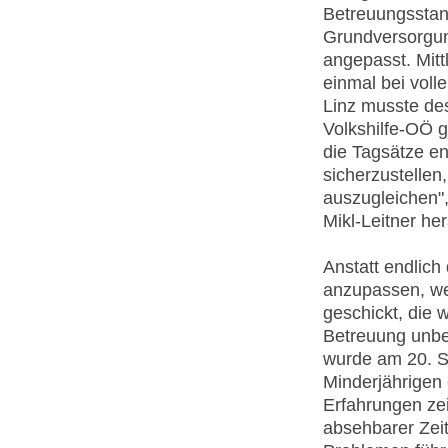
Betreuungsstan
Grundversorgun
angepasst. Mitt
einmal bei voll
Linz musste de
Volkshilfe-OÖ 
die Tagsätze en
sicherzustelle
auszugleichen",
Mikl-Leitner he
Anstatt endlich
anzupassen, we
geschickt, die 
Betreuung unbeg
wurde am 20. S
Minderjährigen
Erfahrungen zei
absehbarer Zeit