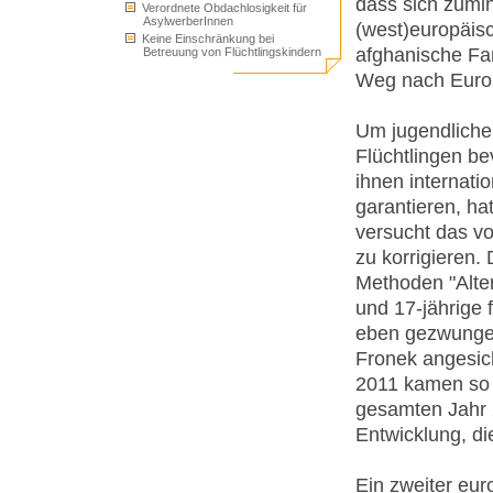
dass sich zumin
Verordnete Obdachlosigkeit für
AsylwerberInnen
(west)europäisc
Keine Einschränkung bei
afghanische Fam
Betreuung von Flüchtlingskindern
Weg nach Euro
Um jugendliche
Flüchtlingen b
ihnen internati
garantieren, ha
versucht das v
zu korrigieren
Methoden "Alter
und 17-jährige f
eben gezwungen
Fronek angesich
2011 kamen so v
gesamten Jahr 
Entwicklung, die
Ein zweiter eur