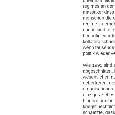
unter ihm leide
regimes an der 
massaker dass 
menschen die 
regime zu erheb
noetig sind, die
benoetigt werd
kollateralschaed
wenn tausende m
politik wieder v
Wie 1991 sind 
abgeschnitten. 
wesentlichen au
uebertreten. die
organisationen h
einziges ziel e
hindern um ihne
kriegsfluechtli
schaetzte, dass