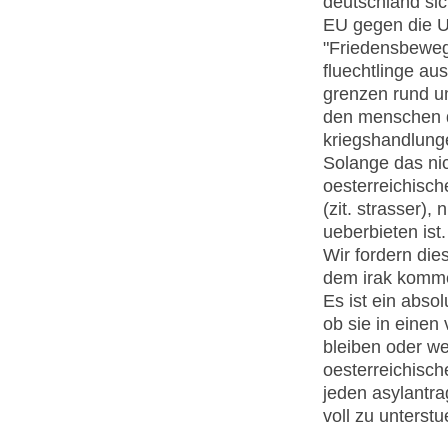
deutschland sic
EU gegen die U
"Friedensbeweg
fluechtlinge au
grenzen rund u
den menschen d
kriegshandlunge
Solange das nic
oesterreichische
(zit. strasser)
ueberbieten ist.
Wir fordern die
dem irak komme
Es ist ein abso
ob sie in einen
bleiben oder we
oesterreichisch
jeden asylantr
voll zu unterstu