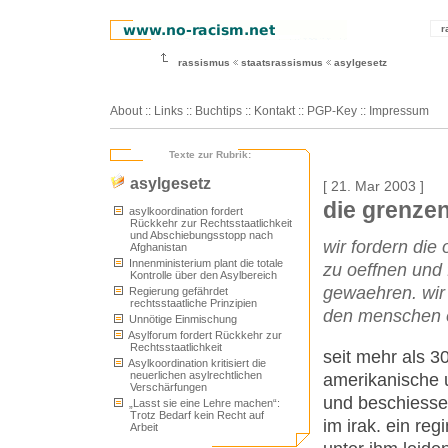
r
rassismus
staatsrassismus
asylgesetz
About
::
Links
::
Buchtips
::
Kontakt
::
PGP-Key
::
Impressum
Texte zur Rubrik:
asylgesetz
[ 21. Mar 2003 ]
die grenzen
asylkoordination fordert
Rückkehr zur Rechtsstaatlichkeit
und Abschiebungsstopp nach
wir fordern die
Afghanistan
Innenministerium plant die totale
zu oeffnen und 
Kontrolle über den Asylbereich
gewaehren. wir 
Regierung gefährdet
rechtsstaatliche Prinzipien
den menschen ei
Unnötige Einmischung
Asylforum fordert Rückkehr zur
Rechtsstaatlichkeit
seit mehr als 3
Asylkoordination kritisiert die
neuerlichen asylrechtlichen
amerikanische u
Verschärfungen
und beschiessen
„Lasst sie eine Lehre machen“:
Trotz Bedarf kein Recht auf
im irak. ein re
Arbeit