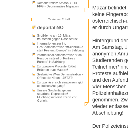
Demonstration: Smash § 114
FPG - Decriminalize Migration
Mazar befindet 
keine Fingerabd
Texte zur Rubrik:
österreichisch
er durch Ungarn
deportatiNO
Großdemo am 16. März:
#aufstehn gegen Rassismus!
Hintergrund de
Informationen zur int.
Am Samstag, 12
Großdemonstration “#Seebrücke
statt Festung Europa” in Salzburg
anonymen Anruf
International demonstration “Sea-
Rescue instead of Fortress
Studierenden g
Europe” in Salzburg
Teilnehmer*inn
Europaweite Proteste: Bildet
Brücken statt Mauern!
Proteste aufhiel
Seebrücke Wien Demonstration -
Öffnet die Häfen - JETZT!
und den Aufent
Europa lässt sich einsperren: gibt
Vier Menschen 
es keinen Ausgang?
Unsere Solidarität gegen
Polizeianhaltez
staatliche Repression!
Flüchtlingsunterstützerin vor
genommen. Zwei
Gericht
wieder entlass
Abschiebung!
Der Polizeieins