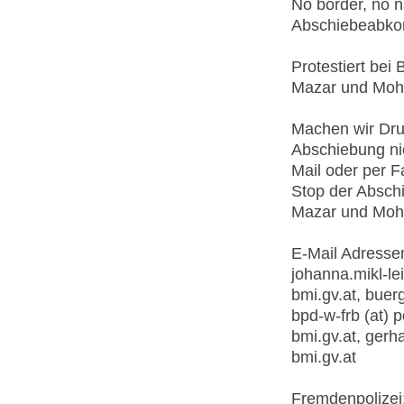
No border, no na
Abschiebeabko
Protestiert be
Mazar und Moh
Machen wir Druc
Abschiebung nic
Mail oder per F
Stop der Abschi
Mazar und Moh
E-Mail Adressen
johanna.mikl-lei
bmi.gv.at, buerg
bpd-w-frb (at) p
bmi.gv.at, gerha
bmi.gv.at
Fremdenpolizei