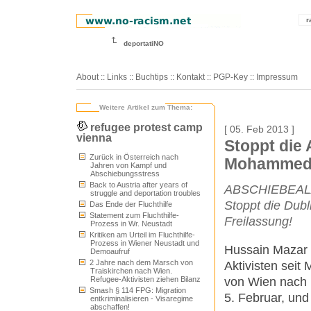
r
deportatiNO
About
::
Links
::
Buchtips
::
Kontakt
::
PGP-Key
::
Impressum
Weitere Artikel zum Thema:
refugee protest camp
[ 05. Feb 2013 ]
vienna
Stoppt die
Zurück in Österreich nach
Mohammed
Jahren von Kampf und
Abschiebungsstress
Back to Austria after years of
ABSCHIEBEALA
struggle and deportation troubles
Stoppt die Dubl
Das Ende der Fluchthilfe
Statement zum Fluchthilfe-
Freilassung!
Prozess in Wr. Neustadt
Kritiken am Urteil im Fluchthilfe-
Prozess in Wiener Neustadt und
Hussain Mazar 
Demoaufruf
2 Jahre nach dem Marsch von
Aktivisten seit
Traiskirchen nach Wien.
von Wien nach
Refugee-Aktivisten ziehen Bilanz
Smash § 114 FPG: Migration
5. Februar, u
entkriminalisieren - Visaregime
abschaffen!