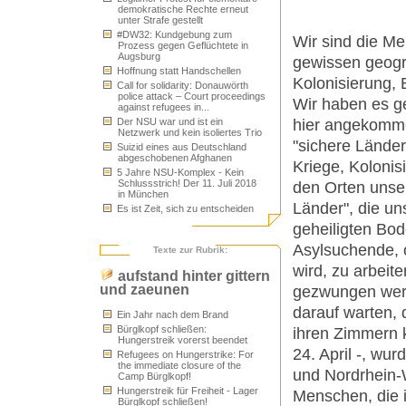
demokratische Rechte erneut
unter Strafe gestellt
#DW32: Kundgebung zum
Wir sind die Me
Prozess gegen Geflüchtete in
Augsburg
gewissen geogr
Hoffnung statt Handschellen
Kolonisierung,
Call for solidarity: Donauwörth
police attack – Court proceedings
Wir haben es ge
against refugees in...
hier angekommen
Der NSU war und ist ein
Netzwerk und kein isoliertes Trio
"sichere Länder
Suizid eines aus Deutschland
abgeschobenen Afghanen
Kriege, Kolonis
5 Jahre NSU-Komplex - Kein
Schlussstrich! Der 11. Juli 2018
den Orten unser
in München
Länder", die u
Es ist Zeit, sich zu entscheiden
geheiligten Bo
Asylsuchende, 
Texte zur Rubrik:
wird, zu arbeit
aufstand hinter gittern
und zaeunen
gezwungen werd
darauf warten, 
Ein Jahr nach dem Brand
Bürglkopf schließen:
ihren Zimmern k
Hungerstreik vorerst beendet
24. April -, w
Refugees on Hungerstrike: For
the immediate closure of the
und Nordrhein-
Camp Bürglkopf!
Hungerstreik für Freiheit - Lager
Menschen, die i
Bürglkopf schließen!