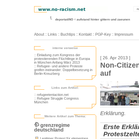
r
deportatiNO
aufstand hinter gittern und zaeunen
About
::
Links
::
Buchtips
::
Kontakt
::
PGP-Key
::
Impressum
interne verweise
:: Einladung zum Kongress der
[ 26. Apr 2013 ]
protestierenden Flüchtlinge in Europa
in München Anfang März 2013
Non-Citize
:: Refugee- und andere Proteste
greifen ineinander: Doppelbesetzung in
auf
Berlin-Kreuzberg
Links zum Artikel:
:: refugeetentaction.net
:: Refugee Struggle Congress
München
Erklärung.
Weitere Artikel zum Thema:
grenzregime
Erste Erkl
deutschland
Protestzelt
Legitimer Protest für elementare