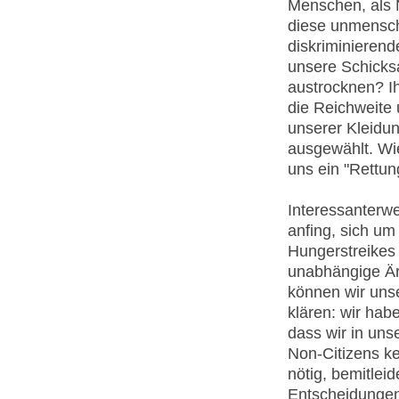
Menschen, als 
diese unmensch
diskriminierend
unsere Schicksa
austrocknen? Ih
die Reichweite 
unserer Kleidun
ausgewählt. Wie
uns ein "Rettun
Interessanterwe
anfing, sich u
Hungerstreikes
unabhängige Ärz
können wir unse
klären: wir hab
dass wir in un
Non-Citizens ke
nötig, bemitlei
Entscheidungen,