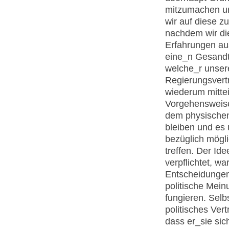
mitzumachen und
wir auf diese 
nachdem wir die
Erfahrungen aus
eine_n Gesandt
welche_r unser
Regierungsvert
wiederum mitteil
Vorgehensweise
dem physischen
bleiben und es
bezüglich mögl
treffen. Der Ide
verpflichtet, w
Entscheidungen 
politische Mei
fungieren. Selb
politisches Ver
dass er_sie sic