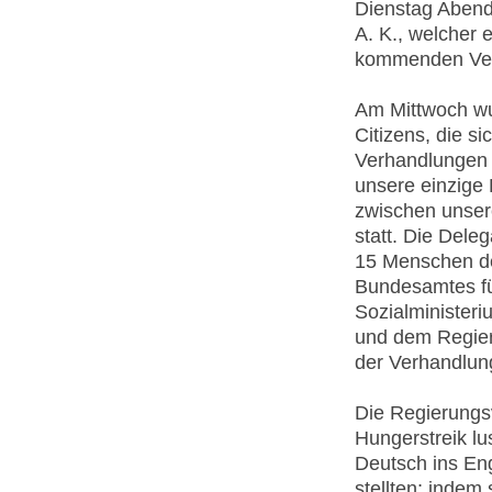
Dienstag Abend 
A. K., welcher 
kommenden Ver
Am Mittwoch wur
Citizens, die s
Verhandlungen g
unsere einzige
zwischen unser
statt. Die Dele
15 Menschen de
Bundesamtes fü
Sozialminister
und dem Regier
der Verhandlun
Die Regierungs
Hungerstreik l
Deutsch ins Eng
stellten; indem