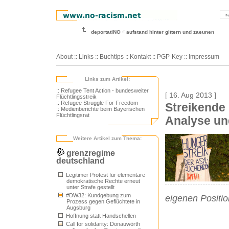
r
deportatiNO
aufstand hinter gittern und zaeunen
About
::
Links
::
Buchtips
::
Kontakt
::
PGP-Key
::
Impressum
Links zum Artikel:
:: Refugee Tent Action - bundesweiter
[ 16. Aug 2013 ]
Flüchtlingsstreik
:: Refugee Struggle For Freedom
Streikende
:: Medienberichte beim Bayerischen
Flüchtlingsrat
Analyse un
Weitere Artikel zum Thema:
grenzregime
deutschland
Legitimer Protest für elementare
demokratische Rechte erneut
unter Strafe gestellt
#DW32: Kundgebung zum
eigenen Positio
Prozess gegen Geflüchtete in
Augsburg
Hoffnung statt Handschellen
Call for solidarity: Donauwörth