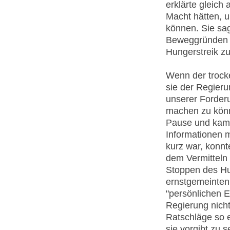
erklärte gleich
Macht hätten, 
können. Sie sag
Beweggründen u
Hungerstreik zu
Wenn der trock
sie der Regieru
unserer Forder
machen zu könne
Pause und kam 
Informationen m
kurz war, konn
dem Vermitteln
Stoppen des Hu
ernstgemeinten 
"persönlichen 
Regierung nich
Ratschläge so e
sie vorgibt zu 