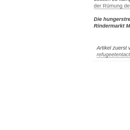
der Rümung d
Die hungerstr
Rindermarkt 
Artikel zuerst 
refugeetentact