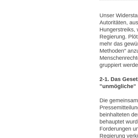
Unser Widersta
Autoritäten, au
Hungerstreiks, 
Regierung. Plöt
mehr das gewün
Methoden" anzu
Menschenrechte
gruppiert werde
2-1. Das Geset
"unmögliche"
Die gemeinsame
Pressemitteilun
beinhalteten de
behauptet wurd
Forderungen un
Regierung verk