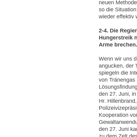
neuen Methoden
so die Situatio
wieder effektiv
2-4. Die Regie
Hungerstreik 
Arme brechen
Wenn wir uns d
angucken, der T
spiegeln die In
von Tränengas 
Lösungsfindung
den 27. Juni, i
Hr. Hillenbrand
Polizeivizeprä
Kooperation vo
Gewaltanwendun
den 27. Juni k
zu dem Zelt des