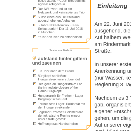
police attack – Court proceedings
Einleitung
against refugees in...
Der NSU war und ist ein
Netzwerk und kein isoliertes Trio
Suizid eines aus Deutschland
abgeschobenen Afghanen
Am 22. Juni 20
5 Jahre NSU-Komplex - Kein
Schlussstrich! Der 11. Juli 2018
ausgehend, die
in München
Auf halbem Weg
Es ist Zeit, sich zu entscheiden
am Rindermarkt 
Straße.
Texte zur Rubrik:
aufstand hinter gittern
und zaeunen
In unserer erst
Anerkennung un
Ein Jahr nach dem Brand
Bürglkopf schließen:
(nur Wasser, k
Hungerstreik vorerst beendet
Regierung 3 Ta
Refugees on Hungerstrike: For
the immediate closure of the
Camp Bürglkopf!
Hungerstreik für Freiheit - Lager
Nachdem es 3 T
Bürglkopf schließen!
gab, organisier
Freiheit statt Lager! Solidarität mit
den Hungerstreikenden!
eigener Entsche
Legitimer Protest für elementare
demokratische Rechte erneut
gehen, um die 
unter Strafe gestellt
Hoffnung statt Handschellen
Auf unserer ei