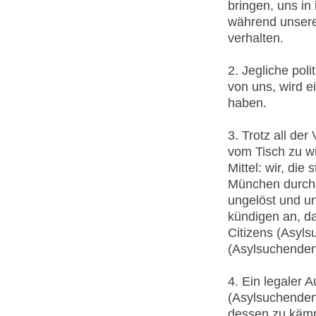
bringen, uns i
während unsere
verhalten.
2. Jegliche pol
von uns, wird e
haben.
3. Trotz all de
vom Tisch zu wi
Mittel: wir, die
München durchg
ungelöst und u
kündigen an, da
Citizens (Asyls
(Asylsuchenden)
4. Ein legaler A
(Asylsuchenden)
dessen zu kämp