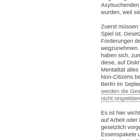
Asylsuchenden 
wurden, weil si
Zuerst müssen w
Spiel ist, Gese
Forderungen de
wegzunehmen. D
haben sich, zum
diese, auf Dis
Mentalität alle
Non-Citizens b
Berlin im Septe
werden die Gese
nicht respektier
Es ist hier wic
auf Arbeit oder
gesetzlich vor
Essenspakete u