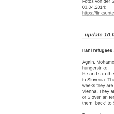
Fotos von der S
03.04.2014:
https://linksun
update 10.
Irani refugees
Again, Mohamed
hungerstrike.
He and six other
to Slovenia. Th
weeks they are 
Vienna. They ar
or Slovenian ter
them "back" to 