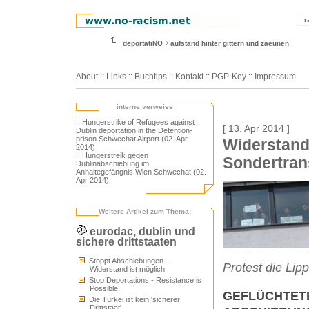
r
deportatiNO
aufstand hinter gittern und zaeunen
About
::
Links
::
Buchtips
::
Kontakt
::
PGP-Key
::
Impressum
interne verweise
:: Hungerstrike of Refugees against
[ 13. Apr 2014 ]
Dublin deportation in the Detention-
prison Schwechat Airport (02. Apr
Widerstand
2014)
:: Hungerstreik gegen
Sondertran
Dublinabschiebung im
Anhaltegefängnis Wien Schwechat (02.
Apr 2014)
Weitere Artikel zum Thema:
eurodac, dublin und
sichere drittstaaten
Stoppt Abschiebungen -
Protest die Lip
Widerstand ist möglich
Stop Deportations - Resistance is
Possible!
GEFLÜCHTETE
Die Türkei ist kein 'sicherer
Drittstaat'