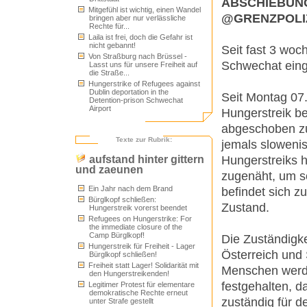
ABSCHIEBUN
Mitgefühl ist wichtig, einen Wandel
@GRENZPOLIZ
bringen aber nur verlässliche
Rechte für...
Laila ist frei, doch die Gefahr ist
nicht gebannt!
Seit fast 3 woc
Von Straßburg nach Brüssel -
Schwechat eing
Lasst uns für unsere Freiheit auf
die Straße...
Hungerstrike of Refugees against
Dublin deportation in the
Seit Montag 07.
Detention-prison Schwechat
Airport
Hungerstreik b
abgeschoben zu
Texte zur Rubrik:
jemals sloweni
Hungerstreiks h
aufstand hinter gittern
und zaeunen
zugenäht, um s
Ein Jahr nach dem Brand
befindet sich z
Bürglkopf schließen:
Zustand.
Hungerstreik vorerst beendet
Refugees on Hungerstrike: For
the immediate closure of the
Camp Bürglkopf!
Die Zuständigke
Hungerstreik für Freiheit - Lager
Österreich und 
Bürglkopf schließen!
Freiheit statt Lager! Solidarität mit
Menschen werd
den Hungerstreikenden!
festgehalten, d
Legitimer Protest für elementare
demokratische Rechte erneut
zuständig für d
unter Strafe gestellt