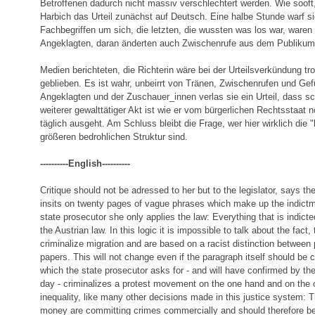
Betroffenen dadurch nicht massiv verschlechtert werden. Wie sooft
Harbich das Urteil zunächst auf Deutsch. Eine halbe Stunde warf sie
Fachbegriffen um sich, die letzten, die wussten was los war, waren
Angeklagten, daran änderten auch Zwischenrufe aus dem Publikum 
Medien berichteten, die Richterin wäre bei der Urteilsverkündung tr
geblieben. Es ist wahr, unbeirrt von Tränen, Zwischenrufen und Ge
Angeklagten und der Zuschauer_innen verlas sie ein Urteil, dass sc
weiterer gewalttätiger Akt ist wie er vom bürgerlichen Rechtsstaat 
täglich ausgeht. Am Schluss bleibt die Frage, wer hier wirklich die 
größeren bedrohlichen Struktur sind.
----------English----------
Critique should not be adressed to her but to the legislator, says th
insits on twenty pages of vague phrases which make up the indictme
state prosecutor she only applies the law: Everything that is indicted
the Austrian law. In this logic it is impossible to talk about the fact,
criminalize migration and are based on a racist distinction between 
papers. This will not change even if the paragraph itself should b
which the state prosecutor asks for - and will have confirmed by the
day - criminalizes a protest movement on the one hand and on the 
inequality, like many other decisions made in this justice system:
money are committing crimes commercially and should therefore be