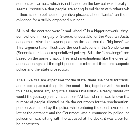
sentences - an idea which is not based on the law but was literally a
seems impossible that people are acting in solidarity with others wit
If there is no proof, some figurative phrases about "lambs" on the 
evidence for a strikly organized business.
All in all the accused were "small wheels" in a bigger network, the
somewhere in Hungary or Greece, unseizable for the Austrian Just
dangerous. Also the lawyers point on the fact that the "big boss" wa
This argumentation illustrates the contradictions in the Sonderkomm
(Sonderkommission = specialized police). Still, the "knowledge" ab
based on the same chaotic files and investigations like the ones w
accusation against the eight people. To refer to it therefore support
police and the state prosecutor.
Trials like this are expensive for the state, there are costs for transl
and keeping up buildings like the court. This, together with the (critic
this case, made any acquittals seem unrealistic - already before 
would the judicary jusitfy it's actions? At last when it was known that
number of people allowed inside the courtroom for the proclamation 
person was filmed by the police while entering the court, even empt
left at the entrance and the Courtroom was surrounded by police, an
policemen was sitting with the accused at the dock, it was clear for 
be sentences.