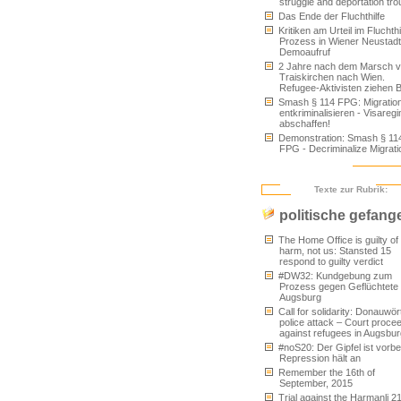
struggle and deportation tro
Das Ende der Fluchthilfe
Kritiken am Urteil im Fluchthi
Prozess in Wiener Neustad
Demoaufruf
2 Jahre nach dem Marsch 
Traiskirchen nach Wien.
Refugee-Aktivisten ziehen B
Smash § 114 FPG: Migratio
entkriminalisieren - Visareg
abschaffen!
Demonstration: Smash § 11
FPG - Decriminalize Migrati
Texte zur Rubrik:
politische gefang
The Home Office is guilty of
harm, not us: Stansted 15
respond to guilty verdict
#DW32: Kundgebung zum
Prozess gegen Geflüchtete 
Augsburg
Call for solidarity: Donauwör
police attack – Court proce
against refugees in Augsbur
#noS20: Der Gipfel ist vorbei
Repression hält an
Remember the 16th of
September, 2015
Trial against the Harmanli 21