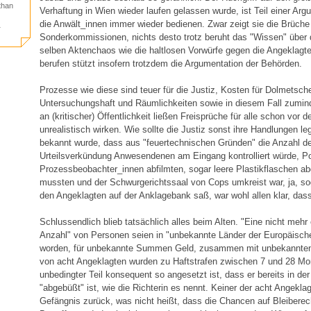
 than
Verhaftung in Wien wieder laufen gelassen wurde, ist Teil einer Arg
die Anwält_innen immer wieder bedienen. Zwar zeigt sie die Brüche 
1
Sonderkommissionen, nichts desto trotz beruht das "Wissen" über
selben Aktenchaos wie die haltlosen Vorwürfe gegen die Angeklagte
berufen stützt insofern trotzdem die Argumentation der Behörden.
Prozesse wie diese sind teuer für die Justiz, Kosten für Dolmetsch
Untersuchungshaft und Räumlichkeiten sowie in diesem Fall zumi
an (kritischer) Öffentlichkeit ließen Freisprüche für alle schon vo
unrealistisch wirken. Wie sollte die Justiz sonst ihre Handlungen le
bekannt wurde, dass aus "feuertechnischen Gründen" die Anzahl de
Urteilsverkündung Anwesendenen am Eingang kontrolliert würde, Pol
Prozessbeobachter_innen abfilmten, sogar leere Plastikflaschen 
mussten und der Schwurgerichtssaal von Cops umkreist war, ja, soga
den Angeklagten auf der Anklagebank saß, war wohl allen klar, dass
Schlussendlich blieb tatsächlich alles beim Alten. "Eine nicht mehr 
Anzahl" von Personen seien in "unbekannte Länder der Europäisch
worden, für unbekannte Summen Geld, zusammen mit unbekannten
von acht Angeklagten wurden zu Haftstrafen zwischen 7 und 28 Mona
unbedingter Teil konsequent so angesetzt ist, dass er bereits in d
"abgebüßt" ist, wie die Richterin es nennt. Keiner der acht Angekla
Gefängnis zurück, was nicht heißt, dass die Chancen auf Bleiberecht