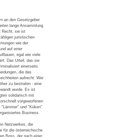
dern an den Gesetzgeber
 Seiten lange Ansammlung
 Recht, sie ist
ähligen juristischen
mmungen wie der
und auf einer
fbauen, egal wie viele
t. Das Urteil, das sie
inalisiert einerseits
heidungen, die das
eichheiten aufrecht: Wer
her zu bestrafen - eine
ewandt wurde. Es ist
ten solidarisch mit
vorschnell vorgeworfenen
r "Lämmer" und "Küken"
rganisiertes Business.
ren Netzwerkes, die
 für die österreichische
ßen Boss, der nach einer