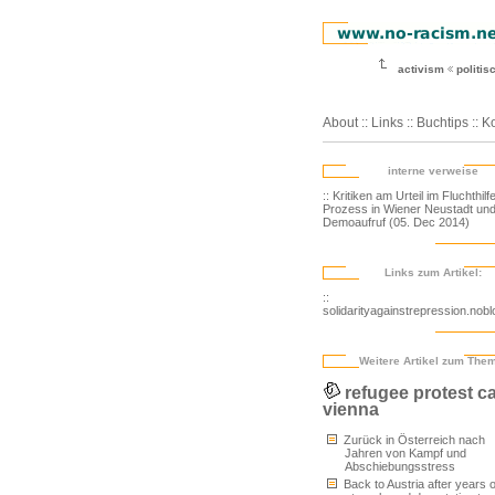
activism
politi
About
::
Links
::
Buchtips
::
Ko
interne verweise
:: Kritiken am Urteil im Fluchthilf
Prozess in Wiener Neustadt un
Demoaufruf (05. Dec 2014)
Links zum Artikel:
::
solidarityagainstrepression.nobl
Weitere Artikel zum The
refugee protest 
vienna
Zurück in Österreich nach
Jahren von Kampf und
Abschiebungsstress
Back to Austria after years o