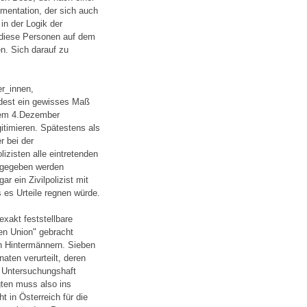
umentation, der sich auch
in der Logik der
 diese Personen auf dem
n. Sich darauf zu
er_innen,
ndest ein gewisses Maß
r dem 4.Dezember
gitimieren. Spätestens als
r bei der
izisten alle eintretenden
abgegeben werden
r ein Zivilpolizist mit
 es Urteile regnen würde.
exakt feststellbare
en Union" gebracht
 Hintermännern. Sieben
ten verurteilt, deren
er Untersuchungshaft
gten muss also ins
 in Österreich für die