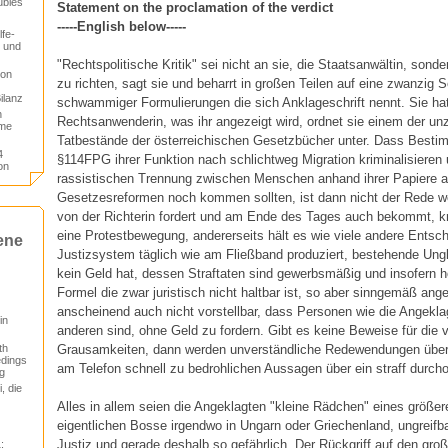
ubles
Statement on the proclamation of the verdict
-----English below-----
lfe-
t und
"Rechtspolitische Kritik" sei nicht an sie, die Staatsanwältin, son
von
zu richten, sagt sie und beharrt in großen Teilen auf eine zwanzig
ilanz
schwammiger Formulierungen die sich Anklageschrift nennt. Sie hat
n
Rechtsanwenderin, was ihr angezeigt wird, ordnet sie einem der unz
ime
Tatbestände der österreichischen Gesetzbücher unter. Dass Besti
4
§114FPG ihrer Funktion nach schlichtweg Migration kriminalisieren 
on
rassistischen Trennung zwischen Menschen anhand ihrer Papiere au
Gesetzesreformen noch kommen sollten, ist dann nicht der Rede wer
von der Richterin fordert und am Ende des Tages auch bekommt, krim
eine Protestbewegung, andererseits hält es wie viele andere Entsc
ene
Justizsystem täglich wie am Fließband produziert, bestehende Ungl
kein Geld hat, dessen Straftaten sind gewerbsmäßig und insofern hö
Formel die zwar juristisch nicht haltbar ist, so aber sinngemäß ang
anscheinend auch nicht vorstellbar, dass Personen wie die Angeklag
in
anderen sind, ohne Geld zu fordern. Gibt es keine Beweise für die 
Grausamkeiten, dann werden unverständliche Redewendungen übe
th
edings
am Telefon schnell zu bedrohlichen Aussagen über ein straff durcho
g
, die
Alles in allem seien die Angeklagten "kleine Rädchen" eines größe
eigentlichen Bosse irgendwo in Ungarn oder Griechenland, ungreifbar
Justiz und gerade deshalb so gefährlich. Der Rückgriff auf den gro
: