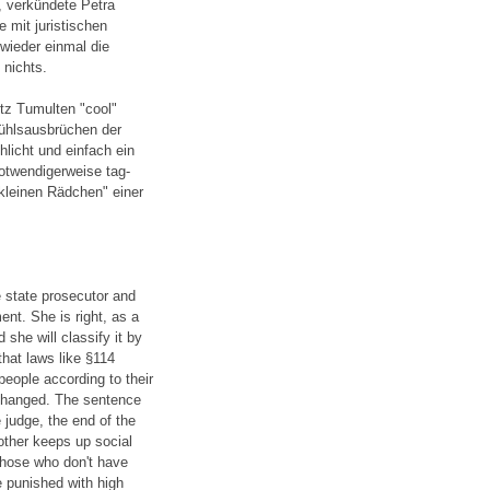
, verkündete Petra
 mit juristischen
 wieder einmal die
nichts.
otz Tumulten "cool"
fühlsausbrüchen der
hlicht und einfach ein
notwendigerweise tag-
"kleinen Rädchen" einer
e state prosecutor and
nt. She is right, as a
 she will classify it by
 that laws like §114
people according to their
e changed. The sentence
 judge, the end of the
other keeps up social
 Those who don't have
 punished with high