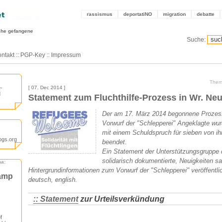
rassismus
deportatiNO
migration
debatte
sche gefangene
Suche:
ntakt
::
PGP-Key
::
Impressum
Them
e-
[ 07. Dec 2014 ]
d
Statement zum Fluchthilfe-Prozess in Wr. Neu
Der am 17. März 2014 begonnene Prozes
Vorwurf der "Schlepperei" Angeklagte w
mit einem Schuldspruch für sieben von ihn
ogs.org
beendet.
Ein Statement der Unterstützungsgruppe 
solidarisch dokumentierte, Neuigkeiten 
ma:
Hintergrundinformationen zum Vorwurf der "Schlepperei" veröffentli
camp
deutsch, english.
:: Statement
zur Urteilsverkündung
f