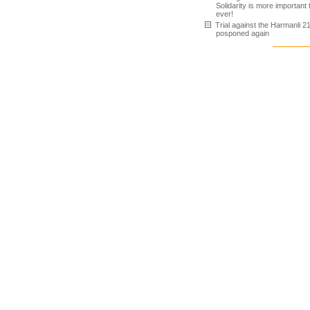
Solidarity is more important
ever!
Trial against the Harmanli 2
posponed again