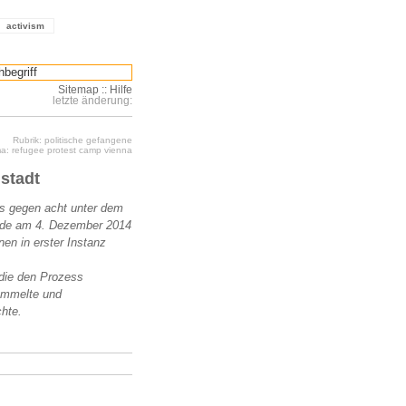
activism
Sitemap
::
Hilfe
letzte änderung:
Rubrik: politische gefangene
a: refugee protest camp vienna
stadt
s gegen acht unter dem
urde am 4. Dezember 2014
en in erster Instanz
die den Prozess
sammelte und
chte.