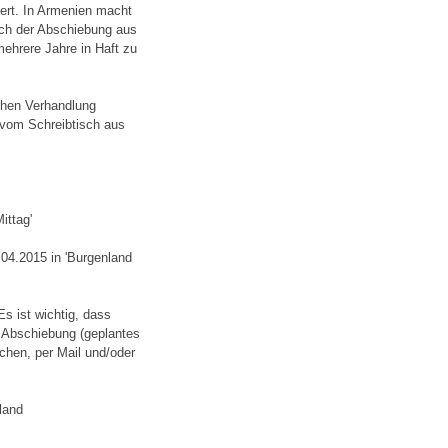
ert. In Armenien macht
ch der Abschiebung aus
 mehrere Jahre in Haft zu
ichen Verhandlung
 vom Schreibtisch aus
ittag'
04.2015 in 'Burgenland
s ist wichtig, dass
 Abschiebung (geplantes
en, per Mail und/oder
land