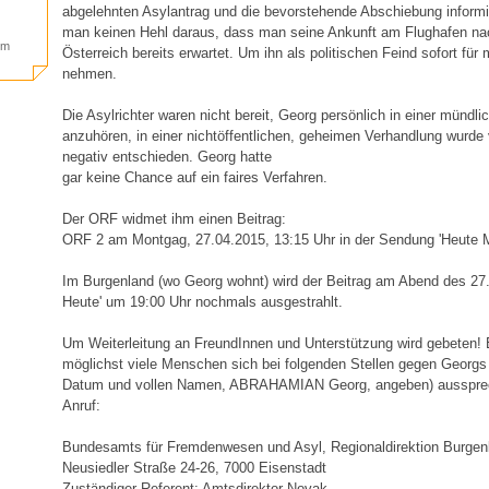
abgelehnten Asylantrag und die bevorstehende Abschiebung informi
man keinen Hehl daraus, dass man seine Ankunft am Flughafen na
im
Österreich bereits erwartet. Um ihn als politischen Feind sofort für
nehmen.
Die Asylrichter waren nicht bereit, Georg persönlich in einer mündl
anzuhören, in einer nichtöffentlichen, geheimen Verhandlung wurde
negativ entschieden. Georg hatte
gar keine Chance auf ein faires Verfahren.
Der ORF widmet ihm einen Beitrag:
ORF 2 am Montgag, 27.04.2015, 13:15 Uhr in der Sendung 'Heute M
Im Burgenland (wo Georg wohnt) wird der Beitrag am Abend des 27.
Heute' um 19:00 Uhr nochmals ausgestrahlt.
Um Weiterleitung an FreundInnen und Unterstützung wird gebeten! E
möglichst viele Menschen sich bei folgenden Stellen gegen Georgs
Datum und vollen Namen, ABRAHAMIAN Georg, angeben) aussprech
Anruf:
Bundesamts für Fremdenwesen und Asyl, Regionaldirektion Burgen
Neusiedler Straße 24-26, 7000 Eisenstadt
Zuständiger Referent: Amtsdirektor Novak