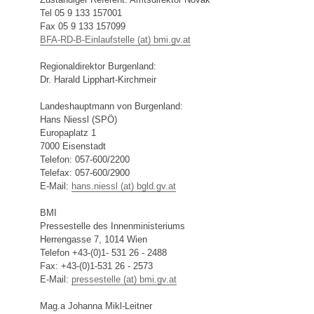
Tel 05 9 133 157001
Fax 05 9 133 157099
BFA-RD-B-Einlaufstelle (at) bmi.gv.at
Regionaldirektor Burgenland:
Dr. Harald Lipphart-Kirchmeir
Landeshauptmann von Burgenland:
Hans Niessl (SPÖ)
Europaplatz 1
7000 Eisenstadt
Telefon: 057-600/2200
Telefax: 057-600/2900
E-Mail:
hans.niessl (at) bgld.gv.at
BMI
Pressestelle des Innenministeriums
Herrengasse 7, 1014 Wien
Telefon +43-(0)1- 531 26 - 2488
Fax: +43-(0)1-531 26 - 2573
E-Mail:
pressestelle (at) bmi.gv.at
Mag.a Johanna Mikl-Leitner