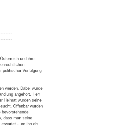
Österreich und ihre
henrechtlichen
olitischer Verfolgung
n werden. Dabei wurde
andlung angehört. Herr
er Heimat wurden seine
esucht. Offenbar wurden
e bevorstehende
s, dass man seine
erwartet - um ihn als