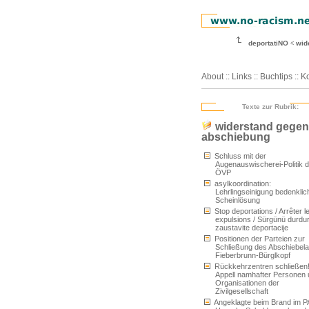
deportatiNO
wid
About
::
Links
::
Buchtips
::
Ko
Texte zur Rubrik:
widerstand gegen
abschiebung
Schluss mit der
Augenauswischerei-Politik d
ÖVP
asylkoordination:
Lehrlingseinigung bedenklic
Scheinlösung
Stop deportations / Arrêter l
expulsions / Sürgünü durdur
zaustavite deportacije
Positionen der Parteien zur
Schließung des Abschiebel
Fieberbrunn-Bürglkopf
Rückkehrzentren schließen
Appell namhafter Personen
Organisationen der
Zivilgesellschaft
Angeklagte beim Brand im 