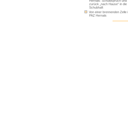
Hernals: Schuldspruch und
zurück „nach Hause“ in die
Schubhaft
Von einer brennenden Zelle 
PAZ Hernals