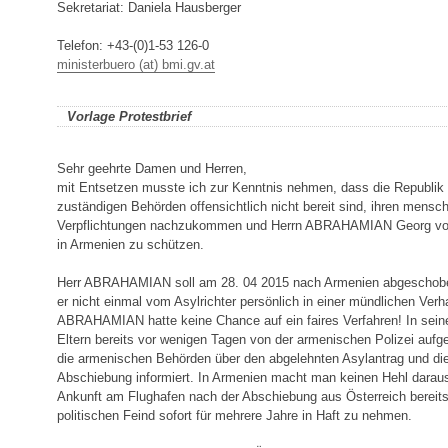
Sekretariat: Daniela Hausberger
Telefon: +43-(0)1-53 126-0
ministerbuero (at) bmi.gv.at
Vorlage Protestbrief
Sehr geehrte Damen und Herren,
mit Entsetzen musste ich zur Kenntnis nehmen, dass die Republik 
zuständigen Behörden offensichtlich nicht bereit sind, ihren mensc
Verpflichtungen nachzukommen und Herrn ABRAHAMIAN Georg vor p
in Armenien zu schützen.
Herr ABRAHAMIAN soll am 28. 04 2015 nach Armenien abgeschobe
er nicht einmal vom Asylrichter persönlich in einer mündlichen Verh
ABRAHAMIAN hatte keine Chance auf ein faires Verfahren! In sein
Eltern bereits vor wenigen Tagen von der armenischen Polizei aufg
die armenischen Behörden über den abgelehnten Asylantrag und di
Abschiebung informiert. In Armenien macht man keinen Hehl darau
Ankunft am Flughafen nach der Abschiebung aus Österreich bereits 
politischen Feind sofort für mehrere Jahre in Haft zu nehmen.