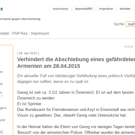
rassismus
deportatiNO
migration
debatte
erstand gegen abschiebung
Suche:
ntakt
::
PGP-Key
::
Impressum
Rubrik
[ 26. Apr 2015 ]
Verhindert die Abschiebung eines gefährdete
Armenien am 28.04.2015
er
Ein aktueller Fall von fahrlässiger Gefährdung eines politisch Verfo
dagegen tun sollten, bevor es zu spät ist
he
Georg ist seit ca. 3 1/2 Jahren in Österreich. Er ist auf dem besten
es
 /
Österreich zu werden.
Er ist Sprinter.
agers
Das Bundesamt für Fremdenwesen und Asyl in Eisenstadt war nicht 
Visum zu gewähren: Das, obwohl Georg viele Untersützter hat.
!
 und
In der Heimat hatten die Eltern von Georg vor wenigen Tagen bere
'Besuch' von der armenischen Polizei. Offenbar wurden die armeni
PAZ