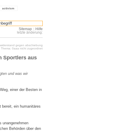
activism
Sitemap
::
Hilfe
letzte änderung:
: widerstand gegen abschiebung
Thema: 0aaa nicht zugeordnet
n Sportlers aus
lgten und was wir
 Weg, einer der Besten in
bereit, ein humanitäres
its unangenehmen
schen Behörden über den