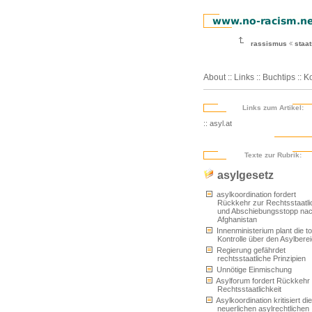
rassismus
staa
About
::
Links
::
Buchtips
::
Ko
Links zum Artikel:
:: asyl.at
Texte zur Rubrik:
asylgesetz
asylkoordination fordert
Rückkehr zur Rechtsstaatli
und Abschiebungsstopp na
Afghanistan
Innenministerium plant die to
Kontrolle über den Asylbere
Regierung gefährdet
rechtsstaatliche Prinzipien
Unnötige Einmischung
Asylforum fordert Rückkehr
Rechtsstaatlichkeit
Asylkoordination kritisiert die
neuerlichen asylrechtlichen