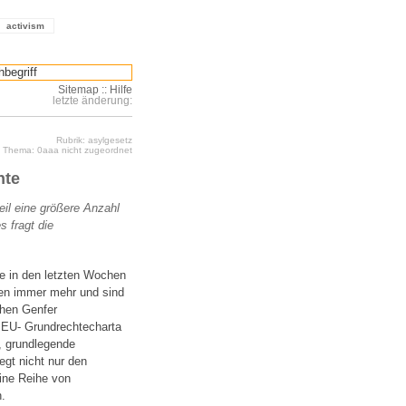
activism
Sitemap
::
Hilfe
letzte änderung:
Rubrik: asylgesetz
Thema: 0aaa nicht zugeordnet
hte
il eine größere Anzahl
 fragt die
ie in den letzten Wochen
rten immer mehr und sind
chen Genfer
r EU- Grundrechtecharta
n, grundlegende
egt nicht nur den
ine Reihe von
.