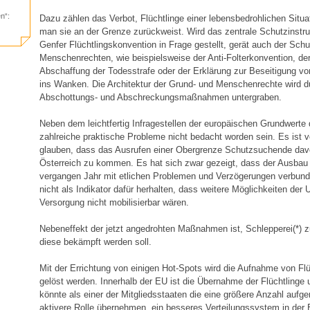
n“:
Dazu zählen das Verbot, Flüchtlinge einer lebensbedrohlichen Situa
man sie an der Grenze zurückweist. Wird das zentrale Schutzinstrum
Genfer Flüchtlingskonvention in Frage gestellt, gerät auch der Sch
Menschenrechten, wie beispielsweise der Anti-Folterkonvention, de
Abschaffung der Todesstrafe oder der Erklärung zur Beseitigung v
ins Wanken. Die Architektur der Grund- und Menschenrechte wird d
Abschottungs- und Abschreckungsmaßnahmen untergraben.
Neben dem leichtfertig Infragestellen der europäischen Grundwerte 
zahlreiche praktische Probleme nicht bedacht worden sein. Es ist völ
glauben, dass das Ausrufen einer Obergrenze Schutzsuchende dav
Österreich zu kommen. Es hat sich zwar gezeigt, dass der Ausbau
vergangen Jahr mit etlichen Problemen und Verzögerungen verbund
nicht als Indikator dafür herhalten, dass weitere Möglichkeiten der
Versorgung nicht mobilisierbar wären.
Nebeneffekt der jetzt angedrohten Maßnahmen ist, Schlepperei(*) z
diese bekämpft werden soll.
Mit der Errichtung von einigen Hot-Spots wird die Aufnahme von Flü
gelöst werden. Innerhalb der EU ist die Übernahme der Flüchtlinge u
könnte als einer der Mitgliedsstaaten die eine größere Anzahl aufg
aktivere Rolle übernehmen, ein besseres Verteilungssystem in der 