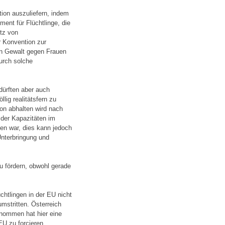
tion auszuliefern, indem
ent für Flüchtlinge, die
utz von
r Konvention zur
on Gewalt gegen Frauen
urch solche
dürften aber auch
lig realitätsfern zu
on abhalten wird nach
 der Kapazitäten im
en war, dies kann jedoch
 Unterbringung und
u fördern, obwohl gerade
chtlingen in der EU nicht
mstritten. Österreich
enommen hat hier eine
EU zu forcieren.