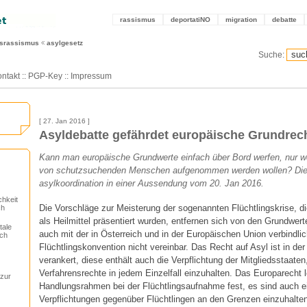
rassismus
deportatiNO
migration
debatte
tsrassismus
asylgesetz
Suche:
ntakt
::
PGP-Key
::
Impressum
[ 27. Jan 2016 ]
Asyldebatte gefährdet europäische Grundrec
Kann man europäische Grundwerte einfach über Bord werfen, nur we
von schutzsuchenden Menschen aufgenommen werden wollen? Dies
asylkoordination in einer Aussendung vom 20. Jan 2016.
chkeit
Die Vorschläge zur Meisterung der sogenannten Flüchtlingskrise, d
ch
als Heilmittel präsentiert wurden, entfernen sich von den Grundwe
tale
auch mit der in Österreich und in der Europäischen Union verbindli
ich
Flüchtlingskonvention nicht vereinbar. Das Recht auf Asyl ist in de
verankert, diese enthält auch die Verpflichtung der Mitgliedsstaate
Verfahrensrechte in jedem Einzelfall einzuhalten. Das Europarecht l
 zur
Handlungsrahmen bei der Flüchtlingsaufnahme fest, es sind auch e
Verpflichtungen gegenüber Flüchtlingen an den Grenzen einzuhalten