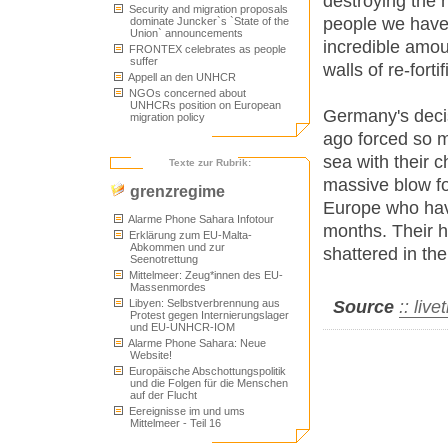
destroying the 
Security and migration proposals
people we have
dominate Juncker`s `State of the
Union` announcements
incredible amou
FRONTEX celebrates as people
suffer
walls of re-fort
Appell an den UNHCR
NGOs concerned about
UNHCRs position on European
Germany's decis
migration policy
ago forced so m
sea with their 
Texte zur Rubrik:
massive blow fo
grenzregime
Europe who have
Alarme Phone Sahara Infotour
months. Their h
Erklärung zum EU-Malta-
Abkommen und zur
shattered in th
Seenotrettung
Mittelmeer: Zeug*innen des EU-
Massenmordes
Source
:: liv
Libyen: Selbstverbrennung aus
Protest gegen Internierungslager
und EU-UNHCR-IOM
Alarme Phone Sahara: Neue
Website!
Europäische Abschottungspolitik
und die Folgen für die Menschen
auf der Flucht
Eereignisse im und ums
Mittelmeer - Teil 16