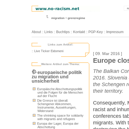
r
migration
grenzregime
About
::
Links
::
Buchtips
::
Kontakt
::
PGP-Key
::
Impressum
Links zum Artikel:
:: Live Ticker Eidomeni
[ 09. Mar 2016 ]
Europe clo
Weitere Artikel zum Thema:
The Balkan Corri
europaeische politik
zu migration und
2016. Slovenia 
unsicherheit
the Schengen r
Europäische Abschottungspolitik
their territory.
und die Folgen für die Menschen
auf der Flucht
Die Grenze ist überall.
Consequently, M
Schengener Abkommen,
Instrumente, Auswirkungen,
racist and inh
Widerstand
conferences tab
The shrinking space for solidarity
with migrants and refugees
migrants. With t
Europa der Lager, Europa der
Abschottung