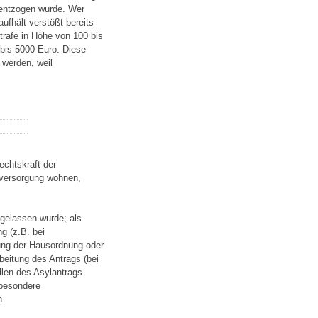
 entzogen wurde. Wer
fhält verstößt bereits
rafe in Höhe von 100 bis
 bis 5000 Euro. Diese
 werden, weil
echtskraft der
dversorgung wohnen,
gelassen wurde; als
ng (z.B. bei
ung der Hausordnung oder
beitung des Antrags (bei
llen des Asylantrags
sbesondere
n.