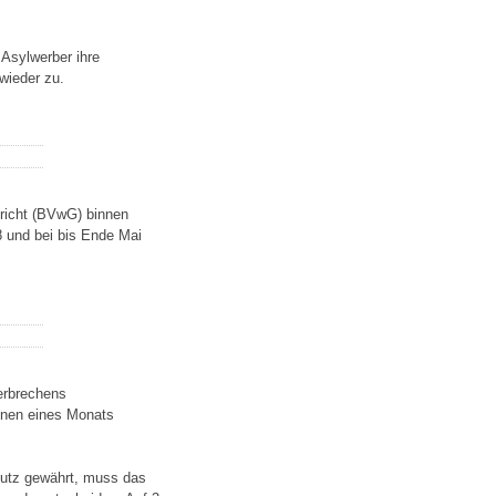
Asylwerber ihre
wieder zu.
richt (BVwG) binnen
8 und bei bis Ende Mai
erbrechens
nnen eines Monats
chutz gewährt, muss das