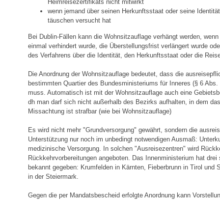
Heimreisezertifikats nicht mitwirkt
wenn jemand über seinen Herkunftsstaat oder seine Identitä
täuschen versucht hat
Bei Dublin-Fällen kann die Wohnsitzauflage verhängt werden, wenn
einmal verhindert wurde, die Überstellungsfrist verlängert wurde o
des Verfahrens über die Identität, den Herkunftsstaat oder die Reis
Die Anordnung der Wohnsitzauflage bedeutet, dass die ausreisepfli
bestimmten Quartier des Bundesministeriums für Inneres (§ 6 Ab
muss. Automatisch ist mit der Wohnsitzauflage auch eine Gebiets
dh man darf sich nicht außerhalb des Bezirks aufhalten, in dem das 
Missachtung ist strafbar (wie bei Wohnsitzauflage)
Es wird nicht mehr "Grundversorgung" gewährt, sondern die ausreise
Unterstützung nur noch im unbedingt notwendigen Ausmaß: Unterku
medizinische Versorgung. In solchen "Ausreisezentren" wird Rückk
Rückkehrvorbereitungen angeboten. Das Innenministerium hat drei
bekannt gegeben: Krumfelden in Kärnten, Fieberbrunn in Tirol un
in der Steiermark.
Gegen die per Mandatsbescheid erfolgte Anordnung kann Vorstellu