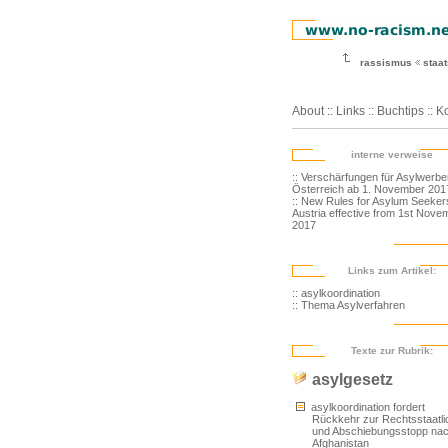
rassismus
staa
About
::
Links
::
Buchtips
::
Ko
interne verweise
:: Verschärfungen für Asylwerbe
Österreich ab 1. November 201
:: New Rules for Asylum Seekers
Austria effective from 1st Nove
2017
Links zum Artikel:
:: asylkoordination
:: Thema Asylverfahren
Texte zur Rubrik:
asylgesetz
asylkoordination fordert
Rückkehr zur Rechtsstaatli
und Abschiebungsstopp na
Afghanistan