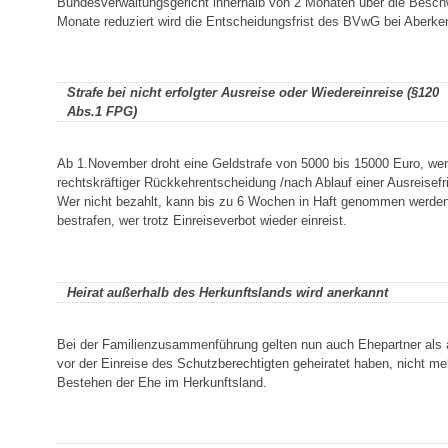
Bundesverwaltungsgericht innerhalb von 2 Monaten über die Besch
Monate reduziert wird die Entscheidungsfrist des BVwG bei Aberke
Strafe bei nicht erfolgter Ausreise oder Wiedereinreise (§120
Abs.1 FPG)
Ab 1.November droht eine Geldstrafe von 5000 bis 15000 Euro, we
rechtskräftiger Rückkehrentscheidung /nach Ablauf einer Ausreisefris
Wer nicht bezahlt, kann bis zu 6 Wochen in Haft genommen werden
bestrafen, wer trotz Einreiseverbot wieder einreist.
Heirat außerhalb des Herkunftslands wird anerkannt
Bei der Familienzusammenführung gelten nun auch Ehepartner als a
vor der Einreise des Schutzberechtigten geheiratet haben, nicht meh
Bestehen der Ehe im Herkunftsland.