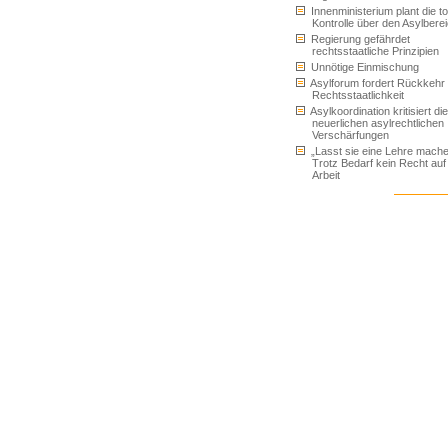
Innenministerium plant die to
Kontrolle über den Asylbere
Regierung gefährdet
rechtsstaatliche Prinzipien
Unnötige Einmischung
Asylforum fordert Rückkehr
Rechtsstaatlichkeit
Asylkoordination kritisiert die
neuerlichen asylrechtlichen
Verschärfungen
„Lasst sie eine Lehre mache
Trotz Bedarf kein Recht auf
Arbeit