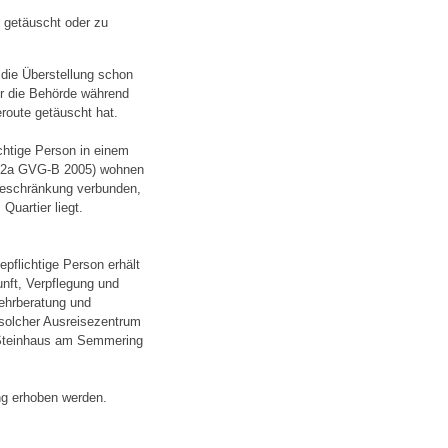
t getäuscht oder zu
 die Überstellung schon
der die Behörde während
eroute getäuscht hat.
chtige Person in einem
s. 2a GVG-B 2005) wohnen
beschränkung verbunden,
Quartier liegt.
pflichtige Person erhält
nft, Verpflegung und
ehrberatung und
 solcher Ausreisezentrum
d Steinhaus am Semmering
ng erhoben werden.