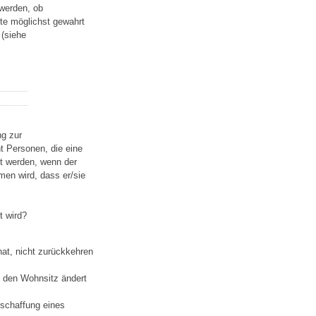
werden, ob
lte möglichst gewahrt
 (siehe
ng zur
ht Personen, die eine
t werden, wenn der
men wird, dass er/sie
t wird?
hat, nicht zurückkehren
se den Wohnsitz ändert
schaffung eines