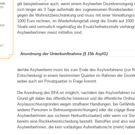
gilt beispielsweise auch, wenn einem Asylwerber Grundversorgung
tale
ich
sich länger als 3 Tage außerhalb des zugewiesenen Bundeslandes au
gegen die Wohnsitzbeschränkung und muss mit einer Verwaltungsst
1000 Euro rechnen, im Wiederholungsfall steigt die Strafe auf 1000
 zur
Strafe wird vermutlich regelmäßig als Ersatzfreiheitsstrafe verhängt
AsylwerberInnen meist mittellos sind.
n“:
Anordnung der Unterkunftnahme (§ 15b AsylG)
der/die Asylwerberin muss bis zum Ende des Asylverfahrens (zur R
Entscheidung) in einem bestimmten Quartier im Rahmen der Grun
wobei auch ein Privatquartier in Frage kommt.
Die Anordnung des BFA ist möglich, nachdem das Asylverfahren zu
Grund gilt dabei das öffentliche Interesse und die öffentliche Ordnu
Asylausschlussgründen wegen strafbarer Handlungen, bei Gefährd
anderer Personen in Betreuungseinrichtungen) oder die zügige Bear
AsylwerberInnen aus sicheren Herkunftsstaaten) oder wenn vor Ste
bereits eine Rückkehrentscheidung besteht. Betroffen sind also in
AsylwerberInnen, die kein vorläufiges Aufenthaltsrecht (mehr) habe