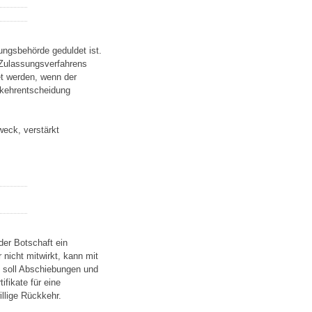
ungsbehörde geduldet ist.
 Zulassungsverfahrens
t werden, wenn der
kkehrentscheidung
eck, verstärkt
der Botschaft ein
nicht mitwirkt, kann mit
 soll Abschiebungen und
fikate für eine
llige Rückkehr.