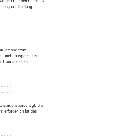
werde entscheiden. Auf 3
nnung der Duldung.
nn jemand trotz
t nicht ausgereist ist.
. Ebenso ist zu
nspruchsberechtigt, die
r erforderlich ist das