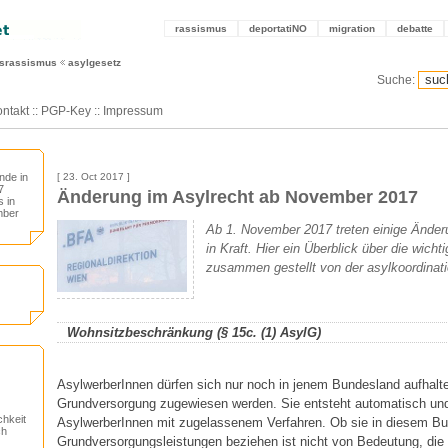
rassismus
deportatiNO
migration
debatte
tsrassismus
asylgesetz
Suche:
ntakt
::
PGP-Key
::
Impressum
nde in
[ 23. Oct 2017 ]
7
Änderung im Asylrecht ab November 2017
 in
mber
Ab 1. November 2017 treten einige Änder
in Kraft. Hier ein Überblick über die wic
zusammen gestellt von der asylkoordinati
Wohnsitzbeschränkung (§ 15c. (1) AsylG)
AsylwerberInnen dürfen sich nur noch in jenem Bundesland aufhalte
Grundversorgung zugewiesen werden. Sie entsteht automatisch und g
chkeit
AsylwerberInnen mit zugelassenem Verfahren. Ob sie in diesem Bu
ch
Grundversorgungsleistungen beziehen ist nicht von Bedeutung, di