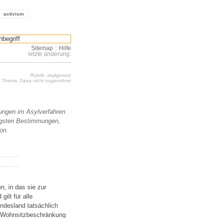
activism
Sitemap
::
Hilfe
letzte änderung:
Rubrik: asylgesetz
Thema: 0aaa nicht zugeordnet
ungen im Asylverfahren
htigsten Bestimmungen,
on.
n, in das sie zur
ilt für alle
ndesland tatsächlich
e Wohnsitzbeschränkung