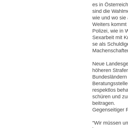
es in Österreic
sind die Wahlmö
wie und wo sie 
Weiters kommt e
Polizei, wie in
Sexarbeit mit K
se als Schuldig
Machenschaften
Neue Landesgese
höheren Strafen
Bundesländern z
Beratungsstell
respektlos beh
schüren und zur
beitragen.
Gegenseitiger 
"Wir müssen u