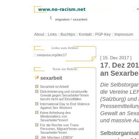
r
migration
sexarbeit
About
::
Links
::
Buchtips
::
Kontakt
::
PGP-Key
::
Impressum
Links zum Artikel:
:: swopusa.org/dec17
[ 15. Dec 2017 ]
17. Dez 201
Texte zur Rubrik:
an Sexarbe
sexarbeit
Die Selbstorgan
Sexarbeit ist Arbeit!
die Vereine LEF
Diskriminierung und strukturelle
Gewalt gegen Sexarbeiter*innen
(Salzburg) und 
beruht nicht auf Einzelfällen
International Day to End Violence
Pressemitteilun
Against Sex Workers
Gewalt an Sexar
Keine Anhebung des
Mindestalters von
und massive Au
Sexarbeiter*innen!
Für die Rechte von Trans
Personen, Migrant*innen und
Selbstorganisat
Sexarbeiter*innen
„Wir Möchten LEBEN“