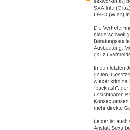
sexworker.at) b
SXA.Info (Graz)
LEFÖ (Wien) in 
Die Vertreter*i
niederschwellig
Beratungsstellen
Ausbeutung, Me
gar zu vermeid
In den letzten J
gelten, Gesetze
wieder kriminal
"backlash", de
unsichtbaren Be
Konsequenzen da
mehr direkte G
Leider ist auch
Anstatt Sexarbe