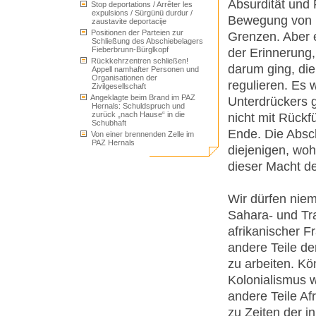
Absurdität und 
Stop deportations / Arrêter les
expulsions / Sürgünü durdur /
Bewegung von 
zaustavite deportacije
Positionen der Parteien zur
Grenzen. Aber 
Schließung des Abschiebelagers
Fieberbrunn-Bürglkopf
der Erinnerung,
Rückkehrzentren schließen!
darum ging, di
Appell namhafter Personen und
Organisationen der
regulieren. Es 
Zivilgesellschaft
Angeklagte beim Brand im PAZ
Unterdrückers 
Hernals: Schuldspruch und
zurück „nach Hause“ in die
nicht mit Rückf
Schubhaft
Ende. Die Absc
Von einer brennenden Zelle im
PAZ Hernals
diejenigen, woh
dieser Macht de
Wir dürfen niem
Sahara- und Tra
afrikanischer 
andere Teile de
zu arbeiten. Kö
Kolonialismus 
andere Teile Af
zu Zeiten der 