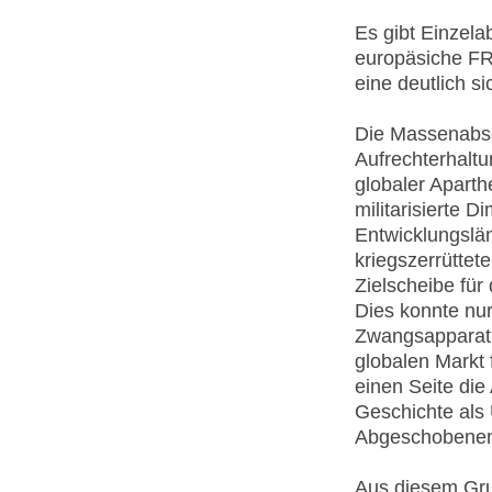
Es gibt Einzel
europäsiche FR
eine deutlich s
Die Massenabsc
Aufrechterhalt
globaler Aparth
militarisierte
Entwicklungslän
kriegszerrütte
Zielscheibe für
Dies konnte nur
Zwangsapparat, 
globalen Markt
einen Seite die
Geschichte als
Abgeschobenen 
Aus diesem Gru