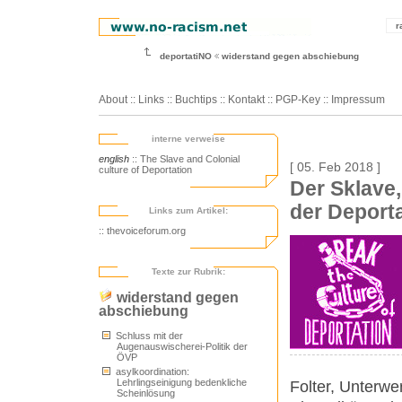
r
deportatiNO
widerstand gegen abschiebung
About
::
Links
::
Buchtips
::
Kontakt
::
PGP-Key
::
Impressum
interne verweise
english
:: The Slave and Colonial
[ 05. Feb 2018 ]
culture of Deportation
Der Sklave,
der Deport
Links zum Artikel:
:: thevoiceforum.org
Texte zur Rubrik:
widerstand gegen
abschiebung
Schluss mit der
Augenauswischerei-Politik der
ÖVP
asylkoordination:
Lehrlingseinigung bedenkliche
Folter, Unterwe
Scheinlösung