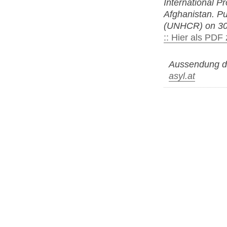
International P
Afghanistan. P
(UNHCR) on 30
:: Hier als PD
Aussendung de
asyl.at