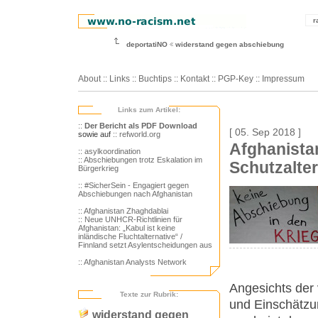
r
deportatiNO
widerstand gegen abschiebung
About
::
Links
::
Buchtips
::
Kontakt
::
PGP-Key
::
Impressum
Links zum Artikel:
::
Der Bericht als PDF Download
[ 05. Sep 2018 ]
sowie auf
:: refworld.org
Afghanistan
:: asylkoordination
:: Abschiebungen trotz Eskalation im
Schutzalter
Bürgerkrieg
:: #SicherSein - Engagiert gegen
Abschiebungen nach Afghanistan
:: Afghanistan Zhaghdablai
:: Neue UNHCR-Richtlinien für
Afghanistan: „Kabul ist keine
inländische Fluchtalternative“ /
Finnland setzt Asylentscheidungen aus
:: Afghanistan Analysts Network
Angesichts der
Texte zur Rubrik:
und Einschätzu
widerstand gegen