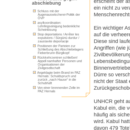
erscheint der a
abschiebung
ein nicht zu ve
Schluss mit der
Menschenrecht
Augenauswischerei-Politik der
ÖVP
asylkoordination:
Lehrlingseinigung bedenkliche
Ein wichtiger A
Scheinlösung
auf die verhee
Stop deportations / Arrêter les
expulsions / Sürgünü durdur /
Diese sind lauf
zaustavite deportacije
Positionen der Parteien zur
Angriffen (wie 
Schließung des Abschiebelagers
Fieberbrunn-Bürglkopf
Zivilbevölkerun
Rückkehrzentren schließen!
Lebensbedingun
Appell namhafter Personen und
Organisationen der
Binnenvertriebe
Zivilgesellschaft
Angeklagte beim Brand im PAZ
Dürre so versch
Hernals: Schuldspruch und
zurück „nach Hause“ in die
nicht der Staa
Schubhaft
Zurückgeschobe
Von einer brennenden Zelle im
PAZ Hernals
UNHCR geht auc
Kabul ein, die 
häufig als sich
wird. Kabul hat
davon 479 Tote)