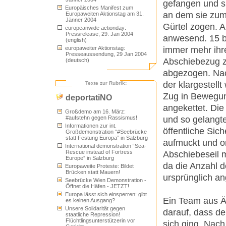
gefangen und sp
Europäisches Manifest zum
an dem sie zu
Europaweiten Aktionstag am 31.
Jänner 2004
Gürtel zogen. A
europeanwide actionday:
Pressrelease, 29. Jan 2004
anwesend. 15 b
(english)
immer mehr ihr
europaweiter Aktionstag:
Presseaussendung, 29 Jan 2004
Abschiebezug z
(deutsch)
abgezogen. Nach
der klargestell
Texte zur Rubrik:
Zug in Bewegun
deportatiNO
angekettet. Die 
Großdemo am 16. März:
und so gelangt
#aufstehn gegen Rassismus!
Informationen zur int.
öffentliche Sic
Großdemonstration “#Seebrücke
statt Festung Europa” in Salzburg
aufmuckt und o
International demonstration “Sea-
Rescue instead of Fortress
Abschiebeseil m
Europe” in Salzburg
da die Anzahl 
Europaweite Proteste: Bildet
Brücken statt Mauern!
ursprünglich 
Seebrücke Wien Demonstration -
Öffnet die Häfen - JETZT!
Europa lässt sich einsperren: gibt
Ein Team aus Ä
es keinen Ausgang?
Unsere Solidarität gegen
darauf, dass de
staatliche Repression!
Flüchtlingsunterstützerin vor
sich ging. Nac