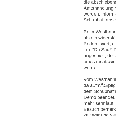
die abschieben
Amtshandlung nic
wurden, informi
Schubhaft absc
Beim Westbahnh
als ein widerst
Boden fixiert, 
ihn: "Du Sau!"
angespielt, de
eines rechtswid
wurde.
Vom Westbahnh
da aufmÃŒpfige
dem Schubhäfn 
Demo beendet. 
mehr sehr laut,
Besuch bemerkte
kalt war und vi