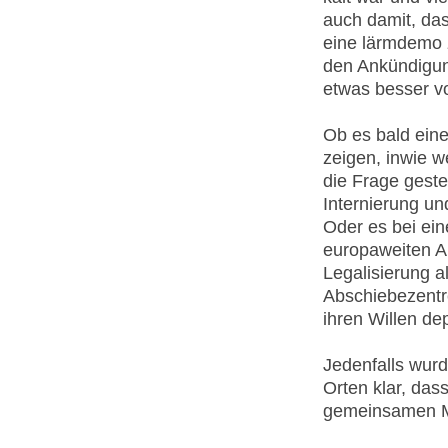
auch damit, da
eine lärmdemo z
den Ankündigun
etwas besser vo
Ob es bald eine
zeigen, inwie we
die Frage geste
Internierung un
Oder es bei ei
europaweiten Akt
Legalisierung a
Abschiebezentr
ihren Willen de
Jedenfalls wur
Orten klar, das
gemeinsamen Ma