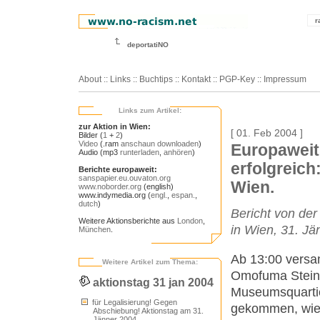
r
deportatiNO
About
::
Links
::
Buchtips
::
Kontakt
::
PGP-Key
::
Impressum
Links zum Artikel:
zur Aktion in Wien:
[ 01. Feb 2004 ]
Bilder (
1
+
2
)
Video
(.ram
anschaun
downloaden
)
Europaweit
Audio (mp3
runterladen
,
anhören
)
erfolgreich
Berichte europaweit:
sanspapier.eu.ouvaton.org
Wien.
www.noborder.org
(english)
www.indymedia.org (
engl.
,
espan.
,
dutch
)
Bericht von de
Weitere Aktionsberichte aus
London
,
in Wien, 31. Jä
München
.
Ab 13:00 versa
Weitere Artikel zum Thema:
Omofuma Stein 
aktionstag 31 jan 2004
Museumsquartie
für Legalisierung! Gegen
gekommen, wie 
Abschiebung! Aktionstag am 31.
Jänner 2004