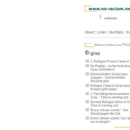
activism
About
::
Links
::
Buchtips
::
Ko
Weitere Artikel zum The
graz
2. Refugee Protest Camp in
No Pegida - rechte Aufmärs
Graz verhindern!
Demonstration Grenzzaun
stoppen - Schützenhöfer
Rücktritt jetzt
Refugee Camp in Graz been
Protest geht weiter
2. Flüchtlingsdemonstration 
Graz - Time is running out!
Second Refugee Demo in Gr
Time is running out!
'Every minute counts' - Der
Kampf gegen die Zeit
Every minute counts: Our fa
are in danger!