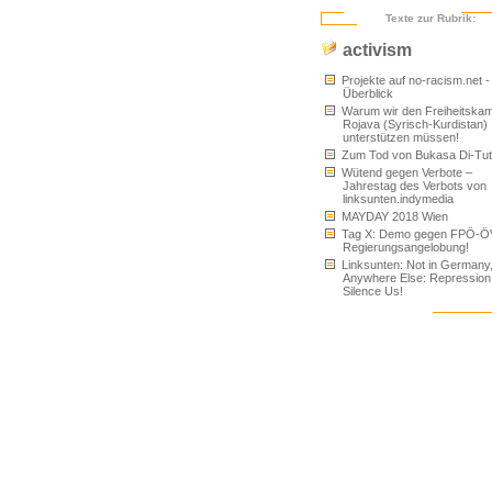
Texte zur Rubrik:
activism
Projekte auf no-racism.net -
Überblick
Warum wir den Freiheitskam
Rojava (Syrisch-Kurdistan)
unterstützen müssen!
Zum Tod von Bukasa Di-Tu
Wütend gegen Verbote –
Jahrestag des Verbots von
linksunten.indymedia
MAYDAY 2018 Wien
Tag X: Demo gegen FPÖ-Ö
Regierungsangelobung!
Linksunten: Not in Germany
Anywhere Else: Repression
Silence Us!