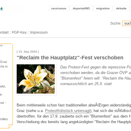
rassismus
deportatiNO
migration
debatte
Suche:
ntakt
::
PGP-Key
::
Impressum
ma:
[ 13. Sep 2004 ]
"Reclaim the Hauptplatz"-Fest verschoben
 Graz
che in
Das Protest-Fest gegen die repressive Po
verschoben werden, da die Grazer ÖVP a
"Blumenfest" feiern will. "Reclaim the Hau
vorraussichtlich am 25.9. statt.
det,
in
az -
Beim mittlerweile schon fast traditionellen abwÃŒrgen widerständig
Graz (siehe u.a.
Protestfrühstück untersagt
), hat sich die stÃ€dti
übertroffen. für den 17.9. zauberte sich ein "Blumenfest" aus dem 
milies
Verschiebung des bereits lang angekündigten "Reclaim the Hauptpla