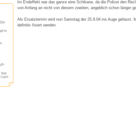
Im Endeffekt war das ganze eine Schikane, da die Polizei den Rec
von Anfang an nicht von diesem zweiten, angeblich schon länger ge
Als Ersatztermin wird nun Samstag der 25.9.04 ins Auge gefasst. M
 Ein
definitiv fixiert werden.
pf in
tu
VP-
, Not
 Can't