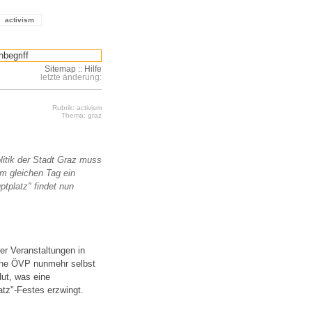
activism
Sitemap
::
Hilfe
letzte änderung:
Rubrik: activism
Thema: graz
litik der Stadt Graz muss
m gleichen Tag ein
ptplatz" findet nun
er Veranstaltungen in
sche ÖVP nunmehr selbst
Hut, was eine
tz"-Festes erzwingt.