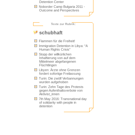
Detention Center
Noborder Camp Bulgaria 2011 -
Outcome and Perspectives
Texte zur Rubrik:
schubhaft
Flammen für die Freiheit!
Immigration Detention in Libya: “A
Human Rights Crisis”
Stopp der willkürlichen
Inhaftierung von auf dem
Mittelmeer abgefangenen
Flüchtlingen
Libyen: Ärzte ohne Grenzen
fordert sofortige Freilassung
Turin: Die zwölf Verbannungen
wurden aufgehoben
Turin: Zehn Tage des Protests
gegen Aufenthaltsverbote von
Aktivist_innen
7th May 2016: Transnational day
of solidarity with people in
detention