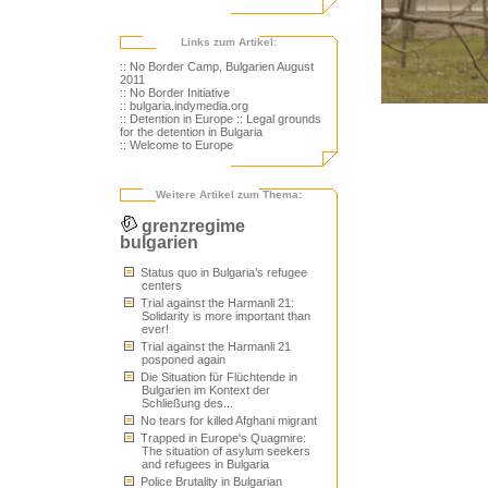
Links zum Artikel:
:: No Border Camp, Bulgarien August
2011
:: No Border Initiative
:: bulgaria.indymedia.org
:: Detention in Europe
:: Legal grounds
for the detention in Bulgaria
:: Welcome to Europe
Weitere Artikel zum Thema:
grenzregime
bulgarien
Status quo in Bulgaria’s refugee
centers
Trial against the Harmanli 21:
Solidarity is more important than
ever!
Trial against the Harmanli 21
posponed again
Die Situation für Flüchtende in
Bulgarien im Kontext der
Schließung des...
No tears for killed Afghani migrant
Trapped in Europe's Quagmire:
The situation of asylum seekers
and refugees in Bulgaria
Police Brutality in Bulgarian