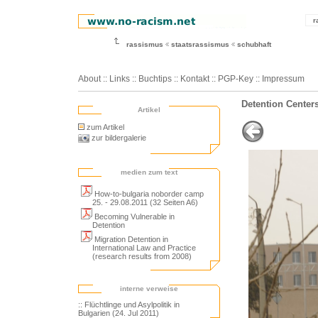
r
rassismus
staatsrassismus
schubhaft
About
::
Links
::
Buchtips
::
Kontakt
::
PGP-Key
::
Impressum
Detention Centers
Artikel
zum Artikel
zur bildergalerie
medien zum text
How-to-bulgaria noborder camp
25. - 29.08.2011 (32 Seiten A6)
Becoming Vulnerable in
Detention
Migration Detention in
International Law and Practice
(research results from 2008)
interne verweise
:: Flüchtlinge und Asylpolitik in
Bulgarien (24. Jul 2011)