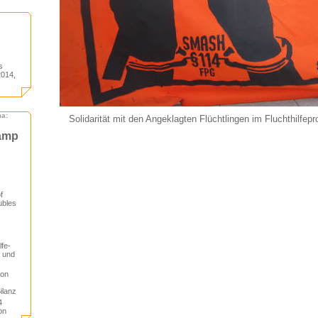
s
2014,
ma:
Solidarität mit den Angeklagten Flüchtlingen im Fluchthilfep
camp
f
ubles
lfe-
t und
von
ilanz
4
on