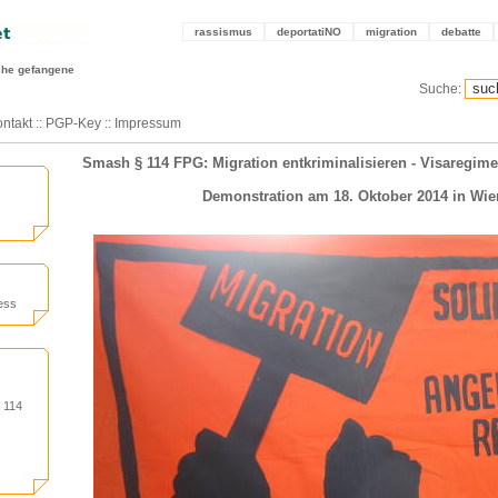
rassismus
deportatiNO
migration
debatte
sche gefangene
Suche:
ntakt
::
PGP-Key
::
Impressum
Smash § 114 FPG: Migration entkriminalisieren - Visaregime
Demonstration am 18. Oktober 2014 in Wie
ess
h 114