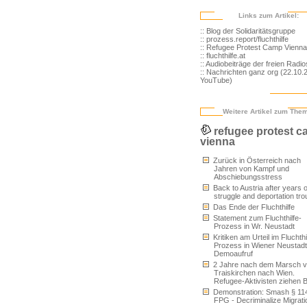
Links zum Artikel:
:: Blog der Solidaritätsgruppe
:: prozess.report/fluchthilfe
:: Refugee Protest Camp Vienna
:: fluchthilfe.at
:: Audiobeiträge der freien Radio
:: Nachrichten ganz org (22.10.
YouTube)
Weitere Artikel zum The
refugee protest 
vienna
Zurück in Österreich nach
Jahren von Kampf und
Abschiebungsstress
Back to Austria after years o
struggle and deportation tro
Das Ende der Fluchthilfe
Statement zum Fluchthilfe-
Prozess in Wr. Neustadt
Kritiken am Urteil im Fluchthi
Prozess in Wiener Neustad
Demoaufruf
2 Jahre nach dem Marsch 
Traiskirchen nach Wien.
Refugee-Aktivisten ziehen B
Demonstration: Smash § 11
FPG - Decriminalize Migrati