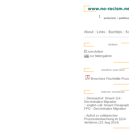
activism
politi
About
::
Links
::
Buchtips
::
Ko
Artikel
zum Artikel
zur bildergalerie
medien zum text
Broschüre Fluchthilfe-Proz
interne verweise
:: Demoaufruf: Smash 114 -
Decriminalize Migration
:: english call: Smash Paragrap
FPG - Decriminalize Migration
:: Aufruf zu solidarischer
Prozessbeobachtung im §114-
Verfahren (23. Aug 2014)