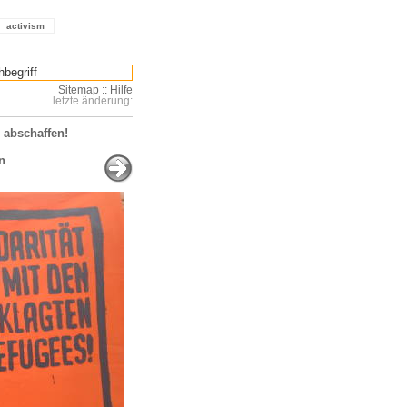
activism
Sitemap
::
Hilfe
letzte änderung:
 abschaffen!
n