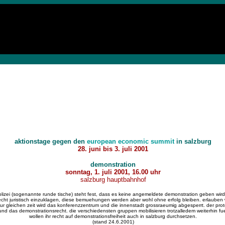
aktionstage gegen den
european economic summit
in salzburg
28. juni bis 3. juli 2001
demonstration
sonntag, 1. juli 2001, 16.00 uhr
salzburg hauptbahnhof
lizei (sogenannte runde tische) steht fest, dass es keine angemeldete demonstration geben wir
cht juristisch einzuklagen, diese bemuehungen werden aber wohl ohne erfolg bleiben. erlauben 
ur gleichen zeit wird das konferenzzentrum und die innenstadt grossraeumig abgesperrt. der pro
 und das demonstrationsrecht. die verschiedensten gruppen mobilisieren trotzalledem weiterhin 
wollen ihr recht auf demonstrationsfreiheit auch in salzburg durchsetzen.
(stand 24.6.2001)