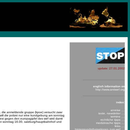
update:
27.01.2002
english information on
http://www.antiwef.org
index:
anreise ....
d. die anmeldende gruppe (kpoe) versucht zwar
texte, newsletter ....
will die polizei nur eine kundgebung am sonntag
termine ....
test gegen den europagipfel des wef wird damit
rechtliche tipps ....
fuer sonntag 16.00, salzburg/hauptbahnhof und
medizinische tipps ....
links ....
hintergrundinformationen zum wef ....