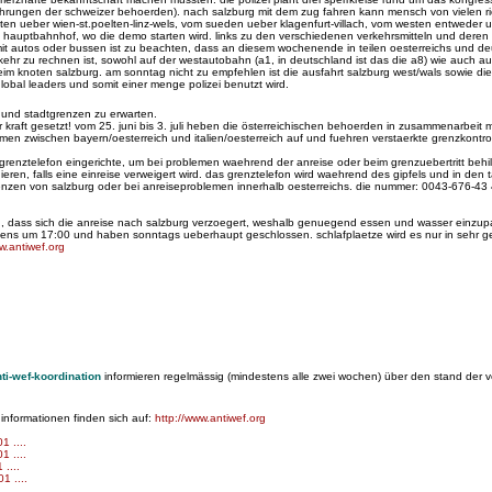
ahrungen der schweizer behoerden). nach salzburg mit dem zug fahren kann mensch von vielen 
en ueber wien-st.poelten-linz-wels, vom sueden ueber klagenfurt-villach, vom westen entweder
auptbahnhof, wo die demo starten wird. links zu den verschiedenen verkehrsmitteln und deren 
it autos oder bussen ist zu beachten, dass an diesem wochenende in teilen oesterreichs und d
kehr zu rechnen ist, sowohl auf der westautobahn (a1, in deutschland ist das die a8) wie auch a
im knoten salzburg. am sonntag nicht zu empfehlen ist die ausfahrt salzburg west/wals sowie die
lobal leaders und somit einer menge polizei benutzt wird.
 und stadtgrenzen zu erwarten.
 kraft gesetzt! vom 25. juni bis 3. juli heben die österreichischen behoerden in zusammenarbeit 
zwischen bayern/oesterreich und italien/oesterreich auf und fuehren verstaerkte grenzkontrolle
n grenztelefon eingerichte, um bei problemen waehrend der anreise oder beim grenzuebertritt behil
ren, falls eine einreise verweigert wird. das grenztelefon wird waehrend des gipfels und in den 
tgrenzen von salzburg oder bei anreiseproblemen innerhalb oesterreichs. die nummer: 0043-676-43
n, dass sich die anreise nach salzburg verzoegert, weshalb genuegend essen und wasser einzupa
tens um 17:00 und haben sonntags ueberhaupt geschlossen. schlafplaetze wird es nur in sehr g
.antiwef.org
nti-wef-koordination
informieren regelmässig (mindestens alle zwei wochen) über den stand der 
 informationen finden sich auf:
http://www.antiwef.org
1 ....
1 ....
....
01
....