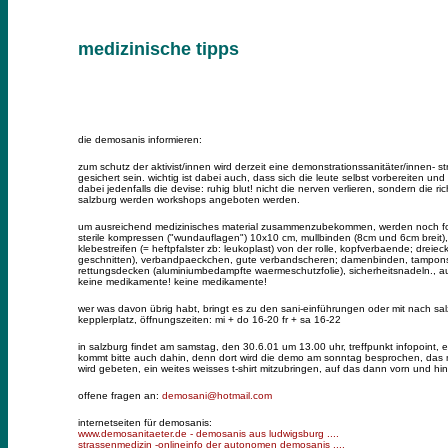
medizinische tipps
die demosanis informieren:
zum schutz der aktivist/innen wird derzeit eine demonstrationssanitäter/innen- st
gesichert sein. wichtig ist dabei auch, dass sich die leute selbst vorbereiten un
dabei jedenfalls die devise: ruhig blut! nicht die nerven verlieren, sondern die 
salzburg werden workshops angeboten werden.
um ausreichend medizinisches material zusammenzubekommen, werden noch f
sterile kompressen ("wundauflagen") 10x10 cm, mullbinden (8cm und 6cm breit)
klebestreifen (= heftpfalster zb: leukoplast) von der rolle, kopfverbaende; dre
geschnitten), verbandpaeckchen, gute verbandscheren; damenbinden, tampons, tr
rettungsdecken (aluminiumbedampfte waermeschutzfolie), sicherheitsnadeln., a
keine medikamente! keine medikamente!
wer was davon übrig habt, bringt es zu den sani-einführungen oder mit nach sal
kepplerplatz, öffnungszeiten: mi + do 16-20 fr + sa 16-22
in salzburg findet am samstag, den 30.6.01 um 13.00 uhr, treffpunkt infopoint, 
kommt bitte auch dahin, denn dort wird die demo am sonntag besprochen, das m
wird gebeten, ein weites weisses t-shirt mitzubringen, auf das dann vorn und hi
offene fragen an:
demosani@hotmail.com
internetseiten für demosanis:
www.demosanitaeter.de - demosanis aus ludwigsburg ....
strassenmedizin -onlineinfo der autonomen demosanis ....