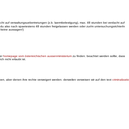
acht auf
verwaltungsuebertretungen (z.b. laermbelestigung), max. 48 stunden bei verdacht auf
st du also nach spaetestens 48 stunden freigelassen werden oder zur/m untersuchungsrichterIn
: keine aussagen!)
der
homepage vom österreichischen aussenministerium
zu finden. beachtet werden sollte, dass
h nicht erlaubt ist.
leben, aber denen ihre rechte verweigert werden. derweilen verweisen wir auf den text
criminalizati