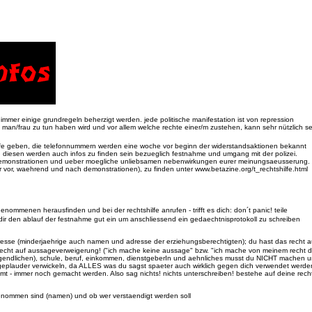
 immer einige grundregeln beherzigt werden. jede politische manifestation ist von repression
an/frau zu tun haben wird und vor allem welche rechte einer/m zustehen, kann sehr nützlich se
ilfe geben, die telefonnummern werden eine woche vor beginn der widerstandsaktionen bekannt
 diesen werden auch infos zu finden sein bezueglich festnahme und umgang mit der polizei.
 bei demonstrationen und ueber moegliche unliebsamen nebenwirkungen eurer meinungsaeusserung.
er vor, waehrend und nach demonstrationen), zu finden unter www.betazine.org/t_rechtshilfe.html
ommenen herausfinden und bei der rechtshilfe anrufen - trifft es dich: don´t panic! teile
ir den ablauf der festnahme gut ein um anschliessend ein gedaechtnisprotokoll zu schreiben
resse (minderjaehrige auch namen und adresse der erziehungsberechtigten); du hast das recht a
as recht auf aussageverweigerung! ("ich mache keine aussage" bzw. "ich mache von meinem recht d
ugendlichen), schule, beruf, einkommen, dienstgeberIn und aehnliches musst du NICHT machen 
geplauder verwickeln, da ALLES was du sagst spaeter auch wirklich gegen dich verwendet werde
t - immer noch gemacht werden. Also sag nichts! nichts unterschreiben! bestehe auf deine rech
tgenommen sind (namen) und ob wer verstaendigt werden soll