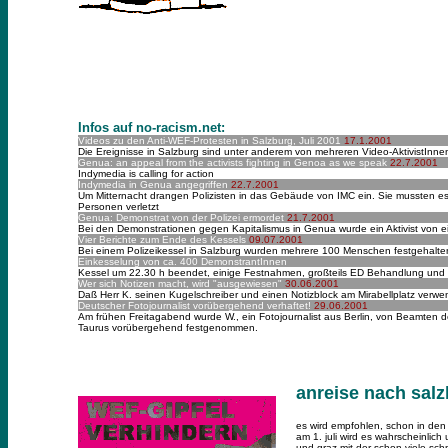
Infos auf no-racism.net:
Videos zu den Anti-WEF-Protesten in Salzburg, Juli 2001
17.1.2001
Die Ereignisse in Salzburg sind unter anderem von mehreren Video-AktivistInnen u
Genua: an appeal from the activists fighting in Genoa as we speak
22.7.2001
Indymedia is calling for action
Indymedia in Genua angegriffen
22.7.2001
Um Mitternacht drangen Polizisten in das Gebäude von IMC ein. Sie mussten e
Personen verletzt
Genua: Demonstrat von der Polizei ermordet
21.7.2001
Bei den Demonstrationen gegen Kapitalismus in Genua wurde ein Aktivist von ei
Vier Berichte zum Ende des Kessels
09.07.2001
Bei einem Polizeikessel in Salzburg wurden mehrere 100 Menschen festgehalten. W
Einkesselung von ca. 400 DemonstrantInnen
Kessel um 22.30 h beendet, einige Festnahmen, großteils ED Behandlung und 
Wer sich Notizen macht, wird "ausgewiesen"
30.06.2001
Daß Herr K. seinen Kugelschreiber und einen Notizblock am Mirabellplatz verw
Deutscher Fotojournalist vorübergehend verhaftet!
29.06.2001
Am frühen Freitagabend wurde W., ein Fotojournalist aus Berlin, von Beamten d
Taurus vorübergehend festgenommen.
anreise nach sal
es wird empfohlen, schon in den
am 1. juli wird es wahrscheinlic
und graz mit der schon viele sch