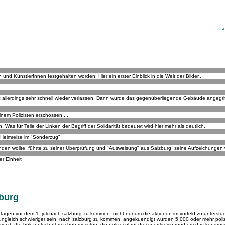
a
nd KünstlerInnen festgehalten worden. Hier ein erster Einblick in die Welt der Bilder...
s allerdings sehr schnell wieder verlassen. Dann wurde das gegenüberliegende Gebäude angegri
nem Polizisten erschossen ...
as für Teile der Linken der Begriff der Solidarität bedeutet wird hier mehr als deutlich.
Heimreise im "Sonderzug"
enden wollte, führte zu seiner Überprüfung und "Ausweisung" aus Salzburg, seine Aufzeichunge
er Einheit
zburg
 tagen vor dem 1. juli nach salzburg zu kommen. nicht nur um die aktionen im vorfeld zu unter
h ungleich schwieriger sein, nach salzburg zu kommen. angekuendigt wurden 5.000 oder mehr poliz
merzhafte bekanntschaft machen mussten. die polizei plant drei sperrkreise rund um das kongressz