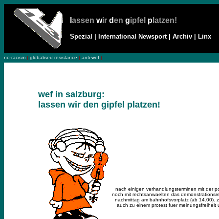
.
l
assen
w
ir
d
en
g
ipfel
p
latzen!
Spezial
|
International Newsport
|
Archiv
|
Linx
no-racism
|
globalised resistance
|
anti-wef
|
wef in salzburg:
lassen wir den gipfel platzen!
nach einigen verhandlungsterminen mit der po
noch mit rechtsanwaelten das demonstrationsre
nachmittag am bahnhofsvorplatz (ab 14.00). z
auch zu einem protest fuer meinungsfreiheit