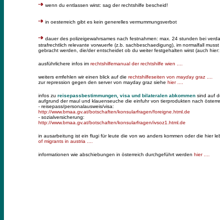
wenn du entlassen wirst: sag der rechtshilfe bescheid!
in oesterreich gibt es kein generelles vermummungsverbot
dauer des polizeigewahrsames nach festnahmen: max. 24 stunden bei verd
strafrechtlich relevante vorwuerfe (z.b. sachbeschaedigung), im normalfall mus
gebracht werden, die/der entscheidet ob du weiter festgehalten wirst (auch hier
ausführlichere infos im
rechtshilfemanual der rechtshilfe wien ....
weiters
emfehlen wir einen blick auf die
rechtshilfeseiten von
m
ay
d
ay graz ....
zur repression gegen den server von mayday graz siehe
hier ....
infos zu
reisepassbestimmungen, visa und bilateralen abkommen
sind auf 
aufgrund der maul und klauenseuche die einfuhr von tierprodukten nach österreic
- reisepass/personalausweis/visa:
http://www.bmaa.gv.at/botschaften/konsularfragen/foreigne.html.de
- sozialversicherung:
http://www.bmaa.gv.at/botschaften/konsularfragen/ivsoz1.html.de
in ausarbeitung ist ein flugi für leute die von wo anders kommen oder die hier 
of migrants in austria ....
informationen wie abschiebungen in österreich durchgeführt werden
hier ....