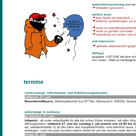
materialiensammlung
zum wef
infoladen grauzone ....
weitere texte:
kein friede mit österreich ....
kritische anmerkungen zur k
texte zu exportproduzierend
texte zu gender und trade ..
sammlung von texten und zei
anti-repression
globaler aktionsaufruf gegen
TATblatt
ausgabe +167/168 mit dem schwe
von unten - kritik an kampagnen
termine
vorbereitungs, informations- und mobilisierungstermine:
mittwoch, 27. juni
Rosenheim/Bayern,
Vetternwirtschaft (ca 20°°Uhr, Oberaustr.2, 83026): Vera
aktionstage in salzburg:
ab mitwoch, 27. juni
infopoint
- als erste anlaufstelle für alle die schon früher kommen, mit allen infos
öffnungszeiten:
mittwoch 27. juni bis sonntag 1. juli jeweils von 10.00 bis 2
wo: elisabethstraße 11 (in der nähe des hauptbahnhofes, vom bahnhof rauss, dann
einbiegen, nach ein paar hundert metern findet ihr auf der rechten seite den inf
freitag 29. juni