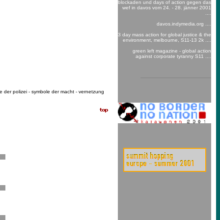
blockaden und days of action gegen das
wef in davos vom 24. - 28. jänner 2001
....
davos.indymedia.org ....
3 day mass action for global justice & the
environment, melbourne, S11-13 2k ....
green left magazine - global action
against corporate tyranny S11 ....
 der polizei - symbole der macht - vernetzung