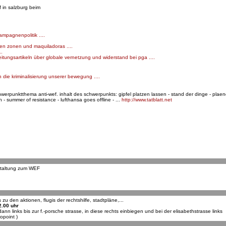
 in salzburg beim
ampagnenpolitik ....
en zonen und maquiladoras ....
..
tungsartikeln über globale vernetzung und widerstand bei pga ....
 die kriminalisierung unserer bewegung ....
rpunktthema anti-wef. inhalt des schwerpunkts: gipfel platzen lassen - stand der dinge - plaene
 - summer of resistance - lufthansa goes offline - ...
http://www.tatblatt.net
nstaltung zum WEF
 zu den aktionen, flugis der rechtshilfe, stadtpläne,...
2.00 uhr
 links bis zur f.-porsche strasse, in diese rechts einbiegen und bei der elisabethstrasse links
opoint )