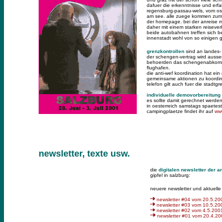
dafuer die erkenntnisse und erf
regensburg-passau-wels, vom ost
am see. alle zuege kommen zum h
der homepage. bei der anreise m
daher mit einem starken reisever
beide autobahnen treffen sich be
innenstadt wohl von so einigen g
grenzkontrollen
sind an landes-
der schengen-vertrag wird ausser
behoerden das schengenabkommen 
flughafen.
die anti-wef koordination hat ei
gemeinsame aktionen zu koordinie
telefon gilt auch fuer die stad
individuelle demovorbereitung
es sollte damit gerechnet werde
in oesterreich samstags spaetes
campingplaetze findet ihr auf
www
newsletter, texte usw.
die
digitalen newsletter der a
gipfel in salzburg:
neuere newsletter und aktuelle
newsletter #04 vom 20.5.200
newsletter #03 vom 10.5.200
newsletter #02 vom 4.5.2001 
newsletter #01 vom
20.4.20