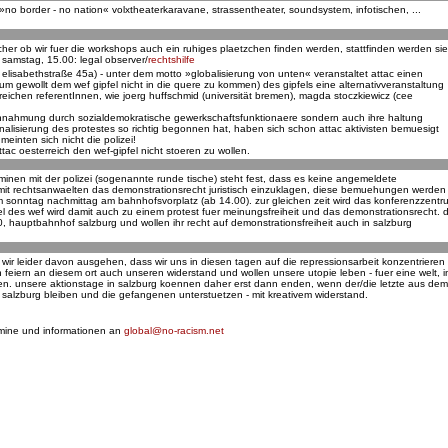
»no border - no nation« volxtheaterkaravane, strassentheater, soundsystem, infotischen, ...
 sicher ob wir fuer die workshops auch ein ruhiges plaetzchen finden werden, stattfinden werden sie
, samstag, 15.00: legal observer/
rechtshilfe
elisabethstraße 45a) - unter dem motto »globalisierung von unten« veranstaltet attac einen
m gewollt dem wef gipfel nicht in die quere zu kommen) des gipfels eine alternativveranstaltung
eichen referentInnen, wie joerg huffschmid (universität bremen), magda stoczkiewicz (cee
ereinnahmung durch sozialdemokratische gewerkschaftsfunktionaere sondern auch ihre haltung
alisierung des protestes so richtig begonnen hat, haben sich schon attac aktivisten bemuesigt
einten sich nicht die polizei!
attac oesterreich den wef-gipfel nicht stoeren zu wollen.
nen mit der polizei (sogenannte runde tische) steht fest, dass es keine angemeldete
mit rechtsanwaelten das demonstrationsrecht juristisch einzuklagen, diese bemuehungen werden
am sonntag nachmittag am bahnhofsvorplatz (ab 14.00). zur gleichen zeit wird das konferenzzentr
 des wef wird damit auch zu einem protest fuer meinungsfreiheit und das demonstrationsrecht. d
, hauptbahnhof salzburg und wollen ihr recht auf demonstrationsfreiheit auch in salzburg
ir leider davon ausgehen, dass wir uns in diesen tagen auf die repressionsarbeit konzentrieren
 feiern an diesem ort auch unseren widerstand und wollen unsere utopie leben - fuer eine welt, i
ennen. unsere aktionstage in salzburg koennen daher erst dann enden, wenn der/die letzte aus dem
in salzburg bleiben und die gefangenen unterstuetzen - mit kreativem widerstand.
ermine und informationen an
global@no-racism.net