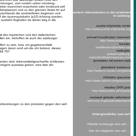
richtungen, vom norden ueber nürnberg-
 ueber muenchen-rosenheim oder innsbruck-zell
fahrplaenen und zu den grenzen findet ihr auf
weitere informationen zu d
en protesten
eutschlands die sommerferien beginnen und
in salzburg:
uf der tauernautobahn (a10) richtung sueden,
 ausfahrt flughafen da dieser weg in die
austria indymedia center
http://www.austria.indymedia.org
mit den bayrischen und den italienischen
anti-wef koordination österreich
n ein. betroffen ist auch der salzburger
http://www.antiwef.org
kontakt:
flich zu sein, bzw. um gegebenenfalls
mobilisation@antiwef.org
tagen davor rund um die uhr betreut. dieses
mailinglist:
 48 757
antiwef-salzburg-
subscribe@yahoogroups.com
(anmelden mit leerem mail)
cken sind. lebensmittelgeschaefte schliessen
eringem ausmass geben, eine liste der
globalised resistance
http://www.no-racism.net/global
infoladen grauzone
http://www.catbull.com/grauzone
mayday 2000 graz
http://www.blubb.at/mayday
netzwerk globaler widerstand
welcome.to/globalerwiderstand
vorbereitungen zu den protesten gegen den wef-
hint
ergrundinfos zum wef:
offizielle homepage des wef ....
liste der mitglieder des wef ....