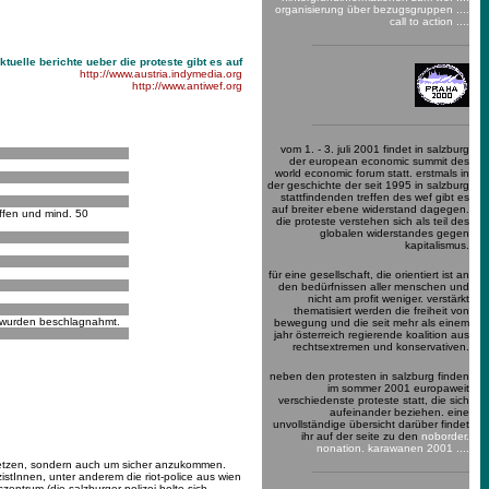
organisierung über bezugsgruppen ....
call to action ....
ktuelle berichte ueber die proteste gibt es auf
http://www.austria.indymedia.org
http://www.antiwef.org
vom 1. - 3. juli 2001 findet in salzburg
der european economic summit des
world economic forum statt. erstmals in
der geschichte der seit 1995 in salzburg
stattfindenden treffen des wef gibt es
auf breiter ebene widerstand dagegen.
ffen und mind. 50
die proteste verstehen sich als teil des
globalen widerstandes gegen
kapitalismus.
für eine gesellschaft, die orientiert ist an
den bedürfnissen aller menschen und
nicht am profit weniger. verstärkt
thematisiert werden die freiheit von
n wurden beschlagnahmt.
bewegung und die seit mehr als einem
jahr österreich regierende koalition aus
rechtsextremen und konservativen.
neben den protesten in salzburg finden
im sommer 2001 europaweit
verschiedenste proteste statt, die sich
aufeinander beziehen. eine
unvollständige übersicht darüber findet
ihr auf der seite zu den
noborder.
nonation. karawanen 2001 ....
stuetzen, sondern auch um sicher anzukommen.
istInnen, unter anderem die riot-police aus wien
entrum (die salzburger polizei holte sich