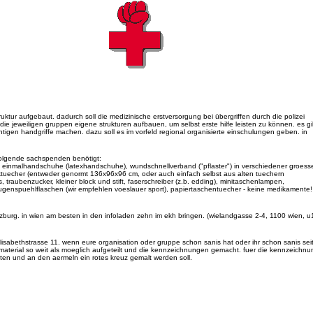
ruktur aufgebaut. dadurch soll die medizinische erstversorgung bei übergriffen durch die polizei
d die jeweiligen gruppen eigene strukturen aufbauen, um selbst erste hilfe leisten zu können. es gil
richtigen handgriffe machen. dazu soll es im vorfeld regional organisierte einschulungen geben. in
olgende sachspenden benötigt:
, einmalhandschuhe (latexhandschuhe), wundschnellverband ("pflaster") in verschiedener groess
iecktuecher (entweder genormt 136x96x96 cm, oder auch einfach selbst aus alten tuechern
aubenzucker, kleiner block und stift, faserschreiber (z.b. edding), minitaschenlampen,
ugenspuehlflaschen (wir empfehlen voeslauer sport), papiertaschentuecher -
keine medikamente!
zburg. in wien am besten in den infoladen zehn im ekh bringen. (wielandgasse 2-4, 1100 wien, u
elisabethstrasse 11. wenn eure organisation oder gruppe schon sanis hat oder ihr schon sanis seit
aterial so weit als moeglich aufgeteilt und die kennzeichnungen gemacht. fuer die kennzeichnu
nten und an den aermeln ein rotes kreuz gemalt werden soll.