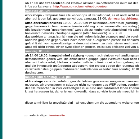
ab 16.00 uhr
strassenfest
und kreative aktionen im oeffentlichen raum mit der 
infos zur karavane:
http://www.no-racism.net/nobordertour
samstag 30. juni
workshops
- treffpunkt fuer alle workshops ist der infopoint, es ist noch nicht
aber auf jeden fall. geplante workshops: samstag, 13.00:
demosaniausbildung
attac alternativkonkress
10.00 - 21.00 uhr im ak-brunnauerzentrum (salzburg, 
gegenkonkress im brunnauerzentrum in salzburg. attac veranstaltet am vortag (u
(die bezeichnung "gegenkonkres" wurde als zu konfrontativ abgelehnt) mit zahlr
bankwatch network), christophe aguiton (attac frankreich). u. v. a. m.
das problem an attac ist nicht nur die rein reformistische strategie und die v
anderen gruppen gegenueber. noch bevor die buergerliche presse mit der krimin
gefuehlt sich von »gewalttaetigen« demonstrationen zu distanzieren und damit m
attac will nicht einmal einen symbolischen protest, es ist das erklaerte ziel von 
sonntag. 01. juli
ab 14.00 16.00, hauptbahnhof salzburg
- demo nach einigen verhandlungstermi
demonstration geben wird. die anmeldende gruppe (kpoe) versucht zwar noch 
aber wohl ohne erfolg bleiben. erlauben will die polizei nur eine kundgebung 
und die innenstadt großraeumig abgesperrt. der protest gegen den europagipfel
verschiedensten gruppen mobilisieren trotzalledem weiterhin fuer sonntag 16.00
durchsetzen.
montag und dienstag, 2.-3. juli
aktionstage
- aus den erfahrungen der letzten groesseren ereignisse muessen w
muessen. wir protestieren in salzburg nicht nur gegen das WEF-treffen, sondern
der alle menschen in ihrer vielfaeltigkeit in wuerde und solidaritaet leben ko
knast heraussen ist. daher ist es notwendig, dass so viele leute wie moeglich 
diese terminliste ist unvollständig! - wir ersuchen um die zusendung weiterer t
zur vollständigen
terminseite ....