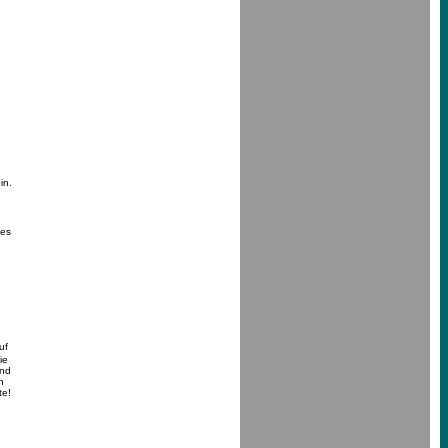
in.
 es
uf
ie
und
n
te!