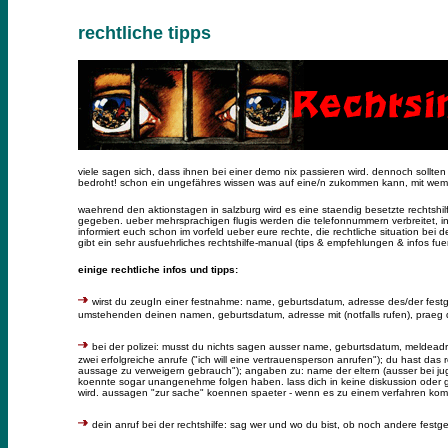
rechtliche tipps
viele sagen sich, dass ihnen bei einer demo nix passieren wird. dennoch sollten
bedroht! schon ein ungefähres wissen was auf eine/n zukommen kann, mit wem m
waehrend den aktionstagen in salzburg wird es eine staendig besetzte rechtsh
gegeben. ueber mehrsprachigen flugis werden die telefonnummern verbreitet, in
informiert euch schon im vorfeld ueber eure rechte, die rechtliche situation
gibt ein sehr ausfuehrliches rechtshilfe-manual (tips & empfehlungen & infos fu
einige rechtliche infos und tipps:
wirst du zeugIn einer festnahme: name, geburtsdatum, adresse des/der festgen
umstehenden deinen namen, geburtsdatum, adresse mit (notfalls rufen), praeg d
bei der polizei: musst du nichts sagen ausser name, geburtsdatum, meldead
zwei erfolgreiche anrufe ("ich will eine vertrauensperson anrufen"); du hast d
aussage zu verweigern gebrauch"); angaben zu: name der eltern (ausser bei j
koennte sogar unangenehme folgen haben. lass dich in keine diskussion oder 
wird. aussagen "zur sache" koennen spaeter - wenn es zu einem verfahren komm
dein anruf bei der rechtshilfe: sag wer und wo du bist, ob noch andere fes