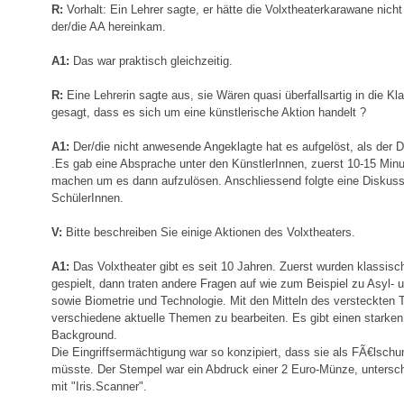
R:
Vorhalt: Ein Lehrer sagte, er hätte die Volxtheaterkarawane nicht 
der/die AA hereinkam.
A1:
Das war praktisch gleichzeitig.
R:
Eine Lehrerin sagte aus, sie Wären quasi überfallsartig in die 
gesagt, dass es sich um eine künstlerische Aktion handelt ?
A1:
Der/die nicht anwesende Angeklagte hat es aufgelöst, als der Di
.Es gab eine Absprache unter den KünstlerInnen, zuerst 10-15 Minu
machen um es dann aufzulösen. Anschliessend folgte eine Diskuss
SchülerInnen.
V:
Bitte beschreiben Sie einige Aktionen des Volxtheaters.
A1:
Das Volxtheater gibt es seit 10 Jahren. Zuerst wurden klassis
gespielt, dann traten andere Fragen auf wie zum Beispiel zu Asyl-
sowie Biometrie und Technologie. Mit den Mitteln des versteckten 
verschiedene aktuelle Themen zu bearbeiten. Es gibt einen starken
Background.
Die Eingriffsermächtigung war so konzipiert, dass sie als FÃ€lsch
müsste. Der Stempel war ein Abdruck einer 2 Euro-Münze, untersch
mit "Iris.Scanner".