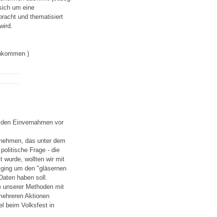
 sich um eine
racht und thematisiert
wird.
inkommen )
i den Einvernahmen vor
zunehmen, das unter dem
politische Frage - die
t wurde, wollten wir mit
 ging um den "gläsernen
Daten haben soll.
ne unserer Methoden mit
 mehreren Aktionen
l beim Volksfest in