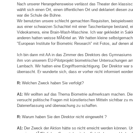
Nach unserer Herangehensweise verlässt das Theater den klassi
wählt sich einen Ort, einen öffentlichen Ort und deklariert diesen z
war die Schule die Bühne.
Wir benutzten unsere schlecht gemachten Requisiten, beispielsweis
aus einer schwarzen Schachtel mit einer Taschenlampe bestand, e
Videokamera, eine Brain-Wash-Maschine. Ich war gekleidet in Sakk
anderen hatten weisse MÃ€ntel an. Wir hatten kleine selbstgemac
"European Institute for Biometric Research" mit Fotos, auf denen al
Ich bin dann mit AA in das Zimmer des Direktors des Gymnasiums 
ihm von unserem EU-Pilotprojekt biometrischer Untersuchungen a
Lambach. Wir hatten eine Eingriffsermächtigung. Der Direktor war se
überrascht. Er wunderte sich, dass er vorher nicht informiert worden
R:
Welchen Zweck haben Sie verfolgt?
A1:
Wir wollten auf das Thema Biometrie aufmerksam machen. Die
versucht politische Fragen mit künstlerischen Mitteln sichtbar zu ma
Datenerfassung und überwachung zu schaffen.
R:
Warum haben Sie den Direktor nicht eingeweiht ?
A1:
Der Zweck der Aktion hätte so nicht erreicht werden können. Un