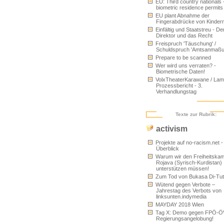
EU: Third country nationals 
biometric residence permits
EU plant Abnahme der
Fingerabdrücke von Kinder
Einfältig und Staatstreu - De
Direktor und das Recht
Freispruch 'Täuschung' /
Schuldspruch 'Amtsanmaßu
Prepare to be scanned
Wer wird uns verraten? -
Biometrische Daten!
VolxTheaterKarawane / Lam
Prozessbericht - 3.
Verhandlungstag
Texte zur Rubrik:
activism
Projekte auf no-racism.net -
Überblick
Warum wir den Freiheitskam
Rojava (Syrisch-Kurdistan)
unterstützen müssen!
Zum Tod von Bukasa Di-Tu
Wütend gegen Verbote –
Jahrestag des Verbots von
linksunten.indymedia
MAYDAY 2018 Wien
Tag X: Demo gegen FPÖ-Ö
Regierungsangelobung!