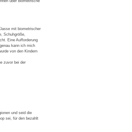
Innen über biometrische
Klasse mit biometrischer
be, Schuhgröße,
ht. Eine Aufforderung
 genau kann ich mich
 wurde von den Kindern
ge zuvor bei der
ionen und seid die
p sei, für den bezahlt