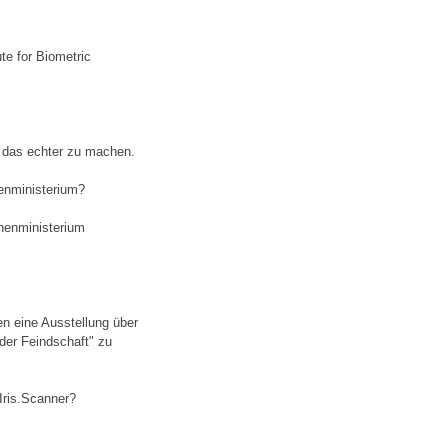
ute for Biometric
m das echter zu machen.
enministerium?
nenministerium
n eine Ausstellung über
der Feindschaft" zu
 Iris.Scanner?