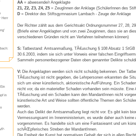
-
AA
= abwesende/r Angeklagte
Z1, Z2, Z3, Z4, Z5
= ZeugInnen der Anklage (SchülerInnen des St
n
D
= Direktor des Stiftsgymnasium Lambach - Zeuge der Anklage
r Herr
Der Richter zählt aus dem Gerichtsakt Ordnungsnummer 27, 28, 29
ng'
(Briefe einer Angeklagten und von zwei Zeuginnen, dass sie an di
verschiedenen Gründen nicht am Verfahren teilnehmen können)
S:
Tatbestand: Amtsanmaßung, TÃ€uschung § 108 Absatz 1 StGB 
bach:
30.6.2003, indem sie sich unter Vorweis einer falschen Eingriffse
Sammeln personenbezogener Daten oben genannter Delikte schuld
V:
Die Angeklagten werden sich nicht schuldig bekennen. Der Tatbe
TÃ€uschung ist nicht gegeben, die Lehrpersonen erkannten die Situ
sich um einer künstlerisch, aktionistische AufFührung. Ein Schaden
 Ein
nicht vor, da ein materieller Schaden vorhanden sein müsste. Eine A
TÃ€uschung und ein Schaden kann den MandantInnen nicht vorgew
pf in
künstlerische Art und Weise sollten öffentliche Themen den Schül
werden.
tu
Auch das Delikt der Amtsanmaßung liegt nicht vor. Es gibt kein bi
Vermessungsamt im Innenministerium, es wurde daher auch keine
vorgenommen. Es handelte sich um eine Fantasieamt und um künst
schÃŒpferisches Streben der MandantInnen.
VP-
Die Freiheit der Kunst hat normativen Gehalt der sich in allen Rec