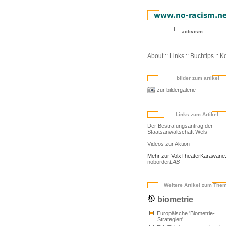
activism
About
::
Links
::
Buchtips
::
Ko
bilder zum artikel
zur bildergalerie
Links zum Artikel:
Der Bestrafungsantrag der
Staatsanwaltschaft Wels
Videos zur Aktion
Mehr zur VolxTheaterKarawane
noborder
LAB
Weitere Artikel zum The
biometrie
Europäische 'Biometrie-
Strategien'