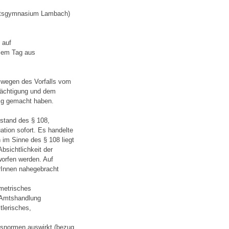
iftsgymnasium Lambach)
 auf
esem Tag aus
wegen des Vorfalls vom
rmächtigung und dem
ig gemacht haben.
stand des § 108,
ation sofort. Es handelte
 im Sinne des § 108 liegt
bsichtlichkeit der
orfen werden. Auf
erInnen nahegebracht
ometrisches
 Amtshandlung
lerisches,
htsnormen auswirkt (bezug