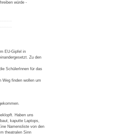
chreiben würde -
m EU-Gipfel in
einandergesetzt. Zu den
die SchülerInnen für das
n Weg finden wollen um
e gekommen.
geklopft. Haben uns
ebaut, kaputte Laptops,
 Eine Namensliste von den
m theatralen Sinn