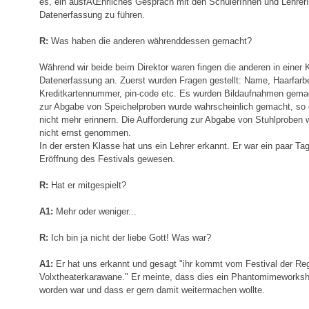
es, ein ausfÃŒhrliches Gespräch mit den SchülerInnen und Lehrer
Datenerfassung zu führen.
R:
Was haben die anderen währenddessen gemacht?
Während wir beide beim Direktor waren fingen die anderen in einer 
Datenerfassung an. Zuerst wurden Fragen gestellt: Name, Haarfar
Kreditkartennummer, pin-code etc. Es wurden Bildaufnahmen gemac
zur Abgabe von Speichelproben wurde wahrscheinlich gemacht, so
nicht mehr erinnern. Die Aufforderung zur Abgabe von Stuhlproben
nicht ernst genommen.
In der ersten Klasse hat uns ein Lehrer erkannt. Er war ein paar Ta
Eröffnung des Festivals gewesen.
R:
Hat er mitgespielt?
A1:
Mehr oder weniger...
R:
Ich bin ja nicht der liebe Gott! Was war?
A1:
Er hat uns erkannt und gesagt "ihr kommt vom Festival der Reg
Volxtheaterkarawane." Er meinte, dass dies ein Phantomimeworksho
worden war und dass er gern damit weitermachen wollte.