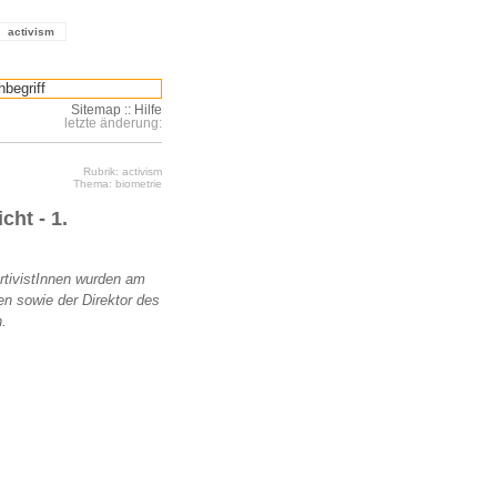
activism
Sitemap
::
Hilfe
letzte änderung:
Rubrik: activism
Thema: biometrie
ht - 1.
ArtivistInnen wurden am
en sowie der Direktor des
.