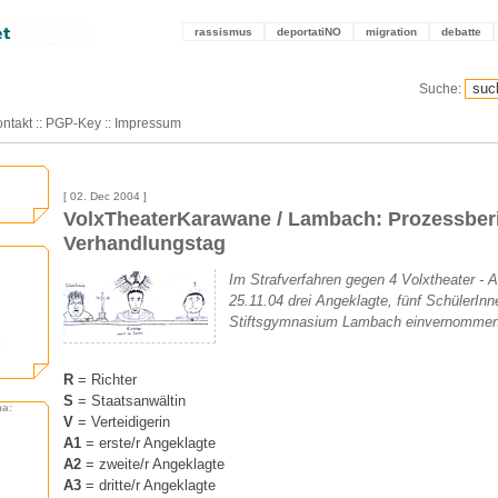
rassismus
deportatiNO
migration
debatte
Suche:
ntakt
::
PGP-Key
::
Impressum
[ 02. Dec 2004 ]
VolxTheaterKarawane / Lambach: Prozessberic
Verhandlungstag
Im Strafverfahren gegen 4 Volxtheater - 
25.11.04 drei Angeklagte, fünf SchülerInn
Stiftsgymnasium Lambach einvernommen
:
R
= Richter
S
= Staatsanwältin
ma:
V
= Verteidigerin
A1
= erste/r Angeklagte
A2
= zweite/r Angeklagte
A3
= dritte/r Angeklagte