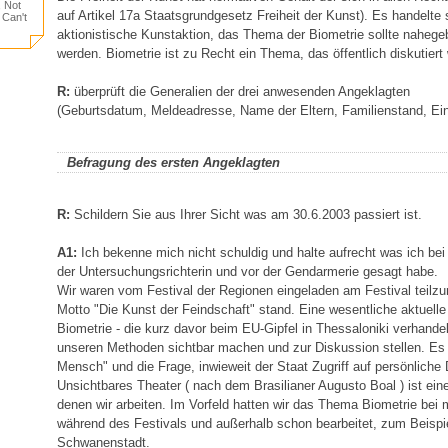
, Not
auf Artikel 17a Staatsgrundgesetz Freiheit der Kunst). Es handelte
 Can't
aktionistische Kunstaktion, das Thema der Biometrie sollte nahegeb
werden. Biometrie ist zu Recht ein Thema, das öffentlich diskutiert 
R:
überprüft die Generalien der drei anwesenden Angeklagten
(Geburtsdatum, Meldeadresse, Name der Eltern, Familienstand, E
Befragung des ersten Angeklagten
R:
Schildern Sie aus Ihrer Sicht was am 30.6.2003 passiert ist.
A1:
Ich bekenne mich nicht schuldig und halte aufrecht was ich be
der Untersuchungsrichterin und vor der Gendarmerie gesagt habe.
Wir waren vom Festival der Regionen eingeladen am Festival teil
Motto "Die Kunst der Feindschaft" stand. Eine wesentliche aktuelle 
Biometrie - die kurz davor beim EU-Gipfel in Thessaloniki verhandel
unseren Methoden sichtbar machen und zur Diskussion stellen. Es
Mensch" und die Frage, inwieweit der Staat Zugriff auf persönliche 
Unsichtbares Theater ( nach dem Brasilianer Augusto Boal ) ist ei
denen wir arbeiten. Im Vorfeld hatten wir das Thema Biometrie bei
während des Festivals und außerhalb schon bearbeitet, zum Beispie
Schwanenstadt.