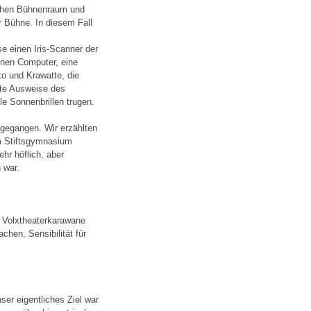
schen Bühnenraum und
ur Bühne. In diesem Fall
e einen Iris-Scanner der
inen Computer, eine
o und Krawatte, die
hte Ausweise des
le Sonnenbrillen trugen.
gegangen. Wir erzählten
m Stiftsgymnasium
hr höflich, aber
 war.
 Volxtheaterkarawane
chen, Sensibilität für
ser eigentliches Ziel war