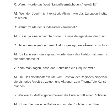
R:
Warum wurde das Wort "Eingriffsermächtigung" gewählt?
A1:
Weil der Begriff nicht existiert. Ähnlich wie das European Instit
Research.
R:
Warum wurde der Bundesadler verwendet?
A1:
Es ist ja eine schlechte Kopie. Es musste irgendwas drauf, u
R:
Haben sie gegenüber dem Direktor gesagt, sie kÃ€men vom Inn
A1:
Es kann sein, dass gesagt wurde, dass das Institut mit dem In
zusammenarbeitet.
V:
Kann man sagen, dass das Schreiben ein Requisit war?
A1:
Ja. Das Volxtheater wurde vom Festival der Regionen eingelade
die bisherige Arbeit zu zeigen und Aktionen zum Thema "die Kunst 
machen.
S:
Wer war Ihr Auftraggeber? Wieso die Unterschrift einer Richterin
A1:
Unser Ziel war eine Diskussion mit den Schülern zu führen.