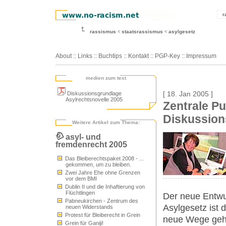
r
rassismus
staatsrassismus
asylgesetz
About
::
Links
::
Buchtips
::
Kontakt
::
PGP-Key
::
Impressum
medien zum text
Diskussionsgrundlage
[ 18. Jan 2005 ]
Asylrechtsnovelle 2005
Zentrale P
Diskussion
Weitere Artikel zum Thema:
asyl- und
fremdenrecht 2005
Das Bleiberechtspaket 2008 - ...
gekommen, um zu bleiben.
Zwei Jahre Ehe ohne Grenzen
vor dem BMI
Dublin II und die Inhaftierung von
Flüchtlingen
Der neue Entwur
Pabneukirchen - Zentrum des
Asylgesetz ist
neuen Widerstands
Protest für Bleiberecht in Grein
neue Wege geh
Grein für Ganiji!