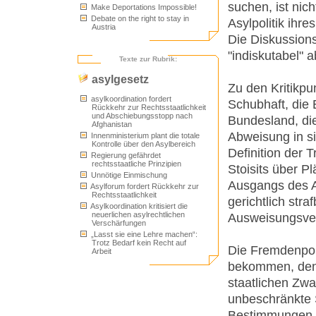
suchen, ist nich
Make Deportations Impossible!
Debate on the right to stay in
Asylpolitik ihre
Austria
Die Diskussions
"indiskutabel" 
Texte zur Rubrik:
asylgesetz
Zu den Kritikp
asylkoordination fordert
Schubhaft, die 
Rückkehr zur Rechtsstaatlichkeit
und Abschiebungsstopp nach
Bundesland, die
Afghanistan
Abweisung in si
Innenministerium plant die totale
Kontrolle über den Asylbereich
Definition der 
Regierung gefährdet
rechtsstaatliche Prinzipien
Stoisits über P
Unnötige Einmischung
Ausgangs des A
Asylforum fordert Rückkehr zur
Rechtsstaatlichkeit
gerichtlich str
Asylkoordination kritisiert die
neuerlichen asylrechtlichen
Ausweisungsver
Verschärfungen
„Lasst sie eine Lehre machen“:
Trotz Bedarf kein Recht auf
Die Fremdenpol
Arbeit
bekommen, denn
staatlichen Zw
unbeschränkte 
Bestimmungen e