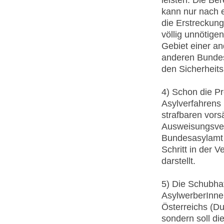
kann nur nach e
die Erstreckung
völlig unnötige
Gebiet einer a
anderen Bundesl
den Sicherhei
4) Schon die P
Asylverfahrens 
strafbaren vors
Ausweisungsver
Bundesasylamt 
Schritt in der V
darstellt.
5) Die Schubhaf
AsylwerberInne
Österreichs (D
sondern soll die