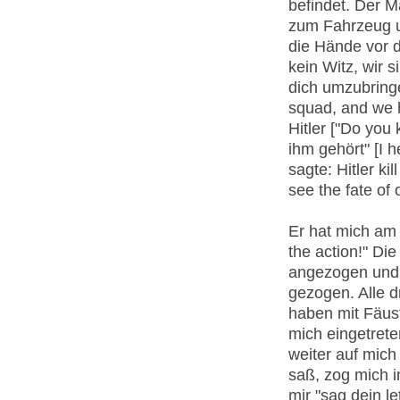
befindet. Der 
zum Fahrzeug un
die Hände vor d
kein Witz, wir 
dich umzubringen
squad, and we h
Hitler ["Do you
ihm gehört" [I 
sagte: Hitler ki
see the fate of 
Er hat mich am
the action!" Di
angezogen und 
gezogen. Alle d
haben mit Fäus
mich eingetreten
weiter auf mich
saß, zog mich i
mir "sag dein l