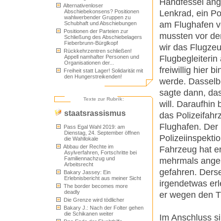
Handfessel ange
Alternativenloser
Lenkrad, ein Pol
Abschiebekonsens? Positionen
wahlwerbender Gruppen zu
am Flughafen ve
Schubhaft und Abschiebungen
Positionen der Parteien zur
mussten vor de
Schließung des Abschiebelagers
Fieberbrunn-Bürglkopf
wir das Flugzeu
Rückkehrzentren schließen!
Flugbegleiterin
Appell namhafter Personen und
Organisationen der...
freiwillig hier
Freiheit statt Lager! Solidarität mit
den Hungerstreikenden!
werde. Dasselbe
sagte dann, das
Texte zur Rubrik:
will. Daraufhin
staatsrassismus
das Polizeifahr
Flughafen. Der 
Pass Egal Wahl 2019: am
Dienstag, 24. September öffnen
Polizeiinspektio
die Wahllokale
Abbau der Rechte im
Fahrzeug hat e
Asylverfahren, Fortschritte bei
Familiennachzug und
mehrmals anger
Arbeitsrecht
gefahren. Derse
Bakary Jassey: Ein
Erlebnisbericht aus meiner Sicht
irgendetwas erl
The border becomes more
deadly
er wegen den T
Die Grenze wird tödlicher
Bakary J.: Nach der Folter gehen
die Schikanen weiter
Im Anschluss si