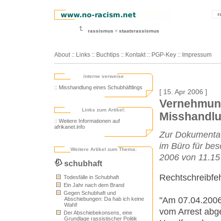
r
rassismus
staatsrassismus
About
::
Links
::
Buchtips
::
Kontakt
::
PGP-Key
::
Impressum
interne verweise
:: Misshandlung eines Schubhäftlings
[ 15. Apr 2006 ]
Vernehmung
Links zum Artikel:
Misshandl
:: Weitere Informationen auf
afrikanet.info
Zur Dokumentat
im Büro für be
Weitere Artikel zum Thema:
2006 von 11.15 
schubhaft
Rechtschreibfeh
Todesfälle in Schubhaft
Ein Jahr nach dem Brand
Gegen Schubhaft und
"Am 07.04.2006,
Abschiebungen: Da hab ich keine
Wahl!
vom Arrest abge
Der Abschiebekonsens, eine
Grundlage rassistischer Politik