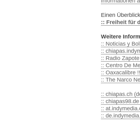
Informationen a
Einen Überblick
:: Freiheit fü
Weitere Inform
:: Noticias y Bo
:: chiapas.indy
:: Radio Zapote
:: Centro De Me
:: Oaxacalibre !
:: The Narco New
:: chiapas.ch (d
:: chiapas98.de
:: at.indymedia.
:: de.indymedia