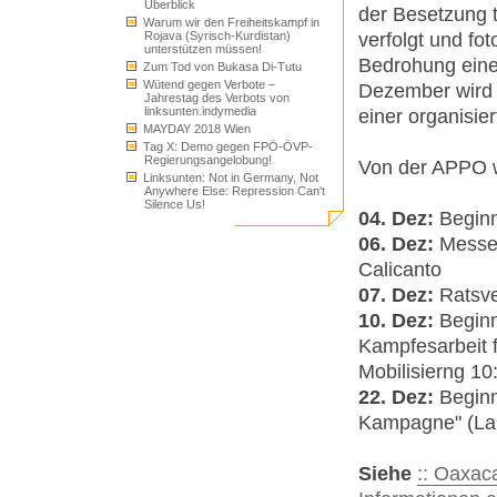
Überblick
der Besetzung t
Warum wir den Freiheitskampf in
verfolgt und fo
Rojava (Syrisch-Kurdistan)
unterstützen müssen!
Bedrohung einer
Zum Tod von Bukasa Di-Tutu
Wütend gegen Verbote –
Dezember wird i
Jahrestag des Verbots von
linksunten.indymedia
einer organisier
MAYDAY 2018 Wien
Tag X: Demo gegen FPÖ-ÖVP-
Regierungsangelobung!
Von der APPO 
Linksunten: Not in Germany, Not
Anywhere Else: Repression Can't
Silence Us!
04. Dez:
Beginn
06. Dez:
Messe 
Calicanto
07. Dez:
Ratsv
10. Dez:
Beginn
Kampfesarbeit f
Mobilisierng 10
22. Dez:
Beginn
Kampagne" (La
Siehe
:: Oaxac