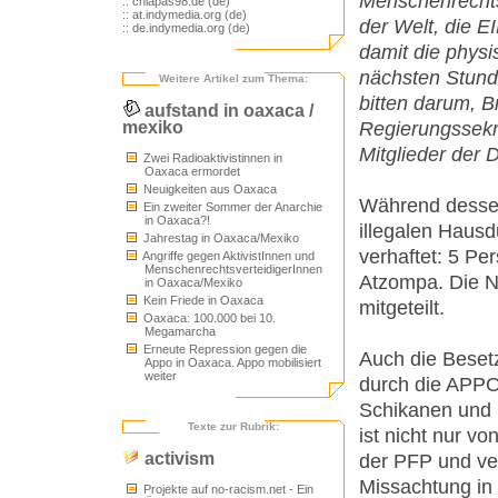
Menschenrechtso
:: chiapas98.de (de)
:: at.indymedia.org (de)
der Welt, die 
:: de.indymedia.org (de)
damit die physi
nächsten Stunde
Weitere Artikel zum Thema:
bitten darum, B
aufstand in oaxaca /
Regierungssekre
mexiko
Mitglieder der 
Zwei Radioaktivistinnen in
Oaxaca ermordet
Neuigkeiten aus Oaxaca
Während dessen 
Ein zweiter Sommer der Anarchie
in Oaxaca?!
illegalen Haus
Jahrestag in Oaxaca/Mexiko
verhaftet: 5 Pe
Angriffe gegen AktivistInnen und
MenschenrechtsverteidigerInnen
Atzompa. Die 
in Oaxaca/Mexiko
Kein Friede in Oaxaca
mitgeteilt.
Oaxaca: 100.000 bei 10.
Megamarcha
Erneute Repression gegen die
Auch die Beset
Appo in Oaxaca. Appo mobilisiert
weiter
durch die APPO, 
Schikanen und 
Texte zur Rubrik:
ist nicht nur v
activism
der PFP und vers
Missachtung in 
Projekte auf no-racism.net - Ein