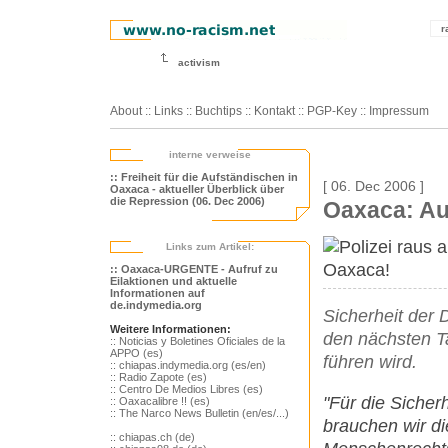
r
activism
About
::
Links
::
Buchtips
::
Kontakt
::
PGP-Key
::
Impressum
interne verweise
:: Freiheit für die Aufständischen in
[ 06. Dec 2006 ]
Oaxaca - aktueller Überblick über
die Repression (06. Dec 2006)
Oaxaca: Auf
Links zum Artikel:
:: Oaxaca-URGENTE - Aufruf zu
Eilaktionen und aktuelle
Informationen auf
de.indymedia.org
Sicherheit der 
Weitere Informationen:
den nächsten T
:: Noticias y Boletines Oficiales de la
APPO (es)
führen wird.
:: chiapas.indymedia.org (es/en)
:: Radio Zapote (es)
:: Centro De Medios Libres (es)
"Für die Sicher
:: Oaxacalibre !! (es)
:: The Narco News Bulletin (en/es/...)
brauchen wir die
:: chiapas.ch (de)