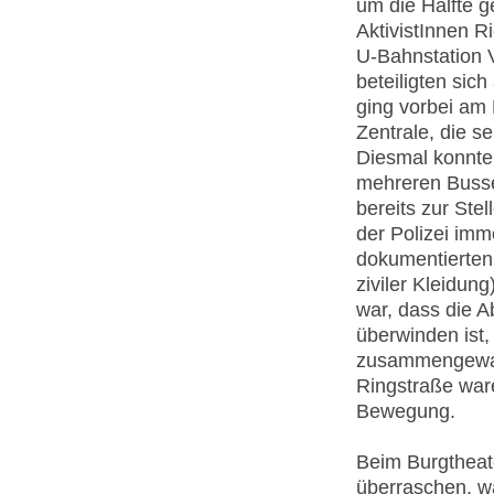
um die Hälfte g
AktivistInnen 
U-Bahnstation V
beteiligten sic
ging vorbei am 
Zentrale, die s
Diesmal konnte 
mehreren Busse
bereits zur Ste
der Polizei imm
dokumentierten.
ziviler Kleidu
war, dass die A
überwinden ist,
zusammengewarte
Ringstraße ware
Bewegung.
Beim Burgtheate
überraschen, w