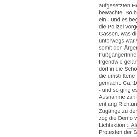
aufgesetzten H
bewachte. So b
ein - und es be
die Polizei vor
Gassen, was die
unterwegs war v
somit den Ärger
FußgängerInnen
Irgendwie gela
dort in die Sch
die umstrittene
gemacht. Ca. 10
- und so ging e
Ausnahme zahlre
entlang Richtun
Zugänge zu den
zog die Demo v
Lichtaktion
:: A
Protesten der S