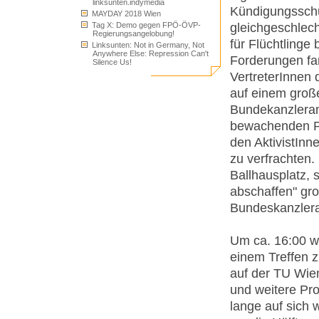
linksunten.indymedia
Kündigungsschut
MAYDAY 2018 Wien
gleichgeschlech
Tag X: Demo gegen FPÖ-ÖVP-
Regierungsangelobung!
für Flüchtlinge
Linksunten: Not in Germany, Not
Anywhere Else: Repression Can't
Forderungen f
Silence Us!
VertreterInnen 
auf einem groß
Bundekanzleram
bewachenden Po
den AktivistInn
zu verfrachten.
Ballhausplatz, 
abschaffen" gr
Bundeskanzlera
Um ca. 16:00 wu
einem Treffen 
auf der TU Wie
und weitere Pro
lange auf sich