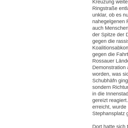
Kreuzung weiter
Ringstraße ent
unklar, ob es 
nahegelgenen P
auch Menschen
der Spitze der 
gegen die rassis
Koalitionsabko
gegen die Fahrt
Rossauer Lände
Demonstration 
worden, was si
Schubhäfn ging 
sondern Richtu
in die Innensta
gereizt reagier
erreicht, wurde
Stephansplatz 
Dort hatte sich 