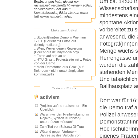
Um ca. 14:00 tr
Ergänzungen habt, die auf no-
racism.net veröffentlicht werden sollen,
Wissenschaftsmi
schickt diese über das
::
Kontaktformular
, Bilder bitte an
fewor
mindestens ein
(at) no-racism.net
mailen.
spontane Aktio
vorbereitet zu s
Links zum Artikel:
anwesend, die a
:: Student(Inn)en Demo in Wien am
17.01. (Bericht mit Fotos auf
Fotograf(Inn)en
de.indymedia.org)
:: Wien: Weiter gegen Regierung
Menge wuchs sc
(Bericht auf de.indymedia.org)
:: Fotos auf oeh.ac.at
Herrengasse un
:: HTU Graz
:: Protestseite
mit
:: Fotos
von der Demo
wurden die zah
:: Mehr Demofotos aus Graz (auf
flickr.com - nicht unabhängig aber
stehenden Mens
kommerziell!)
Und tatsächlic
Ballhausplatz 
Texte zur Rubrik:
activism
Dort war für 1
Projekte auf no-racism.net - Ein
die Demo traf a
Überblick
Polizei anwesen
Warum wir den Freiheitskampf in
Rojava (Syrisch-Kurdistan)
DemonstrantInne
unterstützen müssen!
Zum Tod von Bukasa Di-Tutu
HochschülerInne
Wütend gegen Verbote –
eigenes Frauen
Jahrestag des Verbots von