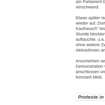
am Parlament b
verschwand.
Etwas später ta
wieder auf. Dor
Kaufrausch" bi
Stunde blockier
auftauchte, u.a
ohne weitere Z
AktivistInnen 
Anzumerken sei
Demonstration v
anschlossen und
konstant blieb.
Proteste i