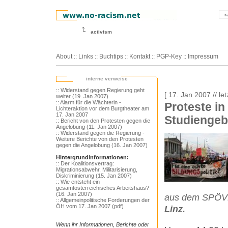
r
activism
About
::
Links
::
Buchtips
::
Kontakt
::
PGP-Key
::
Impressum
interne verweise
:: Widerstand gegen Regierung geht
[ 17. Jan 2007 // le
weiter (19. Jan 2007)
:: Alarm für die Wächterin -
Proteste in
Lichteraktion vor dem Burgtheater am
17. Jan 2007
Studienge
:: Bericht von den Protesten gegen die
Angelobung (11. Jan 2007)
:: Widerstand gegen die Regierung -
Weitere Berichte von den Protesten
gegen die Angelobung (16. Jan 2007)
Hintergrundinformationen:
:: Der Koalitionsvertrag:
Migrationsabwehr, Militarisierung,
Diskriminierung (15. Jan 2007)
:: Wie entsteht ein
gesamtösterreichisches Arbeitshaus?
(16. Jan 2007)
aus dem SPÖVP
:: Allgemeinpolitische Forderungen der
ÖH vom 17. Jan 2007 (pdf)
Linz.
Wenn ihr Informationen, Berichte oder