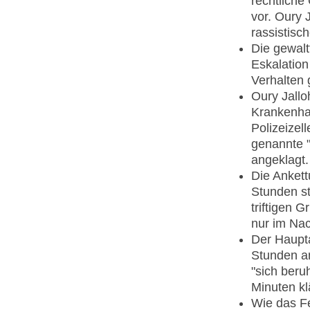
rechtliche
vor. Oury 
rassistisc
Die gewalt
Eskalation
Verhalten
Oury Jallo
Krankenhau
Polizeizel
genannte "
angeklagt.
Die Anket
Stunden st
triftigen 
nur im Nac
Der Haupta
Stunden an
"sich beruh
Minuten kl
Wie das Fe