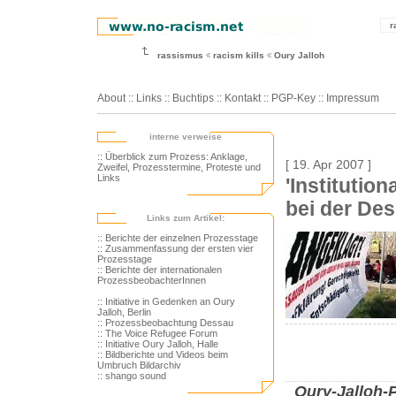
r
rassismus
racism kills
Oury Jalloh
About
::
Links
::
Buchtips
::
Kontakt
::
PGP-Key
::
Impressum
interne verweise
:: Überblick zum Prozess: Anklage,
[ 19. Apr 2007 ]
Zweifel, Prozesstermine, Proteste und
Links
'Institutio
bei der Des
Links zum Artikel:
:: Berichte der einzelnen Prozesstage
:: Zusammenfassung der ersten vier
Prozesstage
:: Berichte der internationalen
ProzessbeobachterInnen
:: Initiative in Gedenken an Oury
Jalloh, Berlin
:: Prozessbeobachtung Dessau
:: The Voice Refugee Forum
:: Initiative Oury Jalloh, Halle
:: Bildberichte und Videos beim
Umbruch Bildarchiv
:: shango sound
Oury-Jalloh-