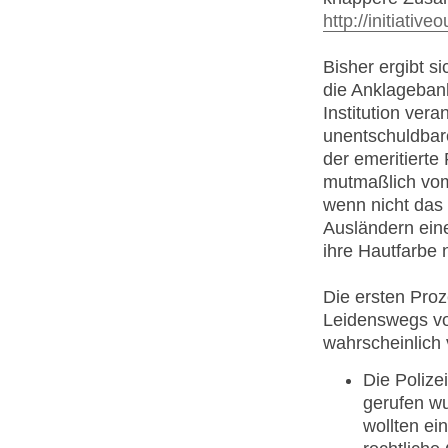
http://initiati
Bisher ergibt s
die Anklagebank
Institution vera
unentschuldbare
der emeritierte P
mutmaßlich vom 
wenn nicht das
Ausländern eine
ihre Hautfarbe n
Die ersten Proz
Leidenswegs von
wahrscheinlich 
Die Polize
gerufen wu
wollten ein