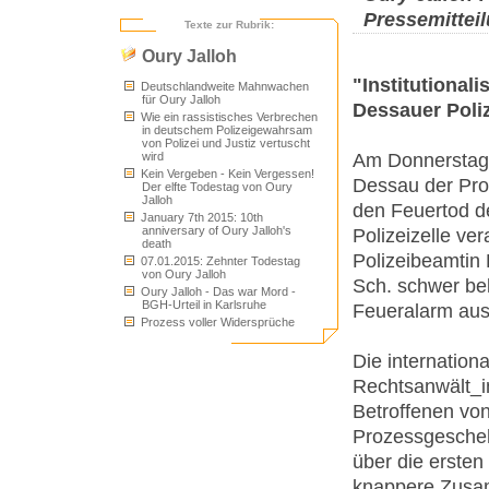
Pressemittei
Texte zur Rubrik:
Oury Jalloh
"Institutional
Deutschlandweite Mahnwachen
für Oury Jalloh
Dessauer Poli
Wie ein rassistisches Verbrechen
in deutschem Polizeigewahrsam
von Polizei und Justiz vertuscht
wird
Am Donnerstag,
Kein Vergeben - Kein Vergessen!
Dessau der Proz
Der elfte Todestag von Oury
Jalloh
den Feuertod d
January 7th 2015: 10th
anniversary of Oury Jalloh's
Polizeizelle ver
death
Polizeibeamtin 
07.01.2015: Zehnter Todestag
von Oury Jalloh
Sch. schwer bel
Oury Jalloh - Das war Mord -
BGH-Urteil in Karlsruhe
Feueralarm ausge
Prozess voller Widersprüche
Die internatio
Rechtsanwält_i
Betroffenen von
Prozessgescheh
über die ersten
knappere Zusa