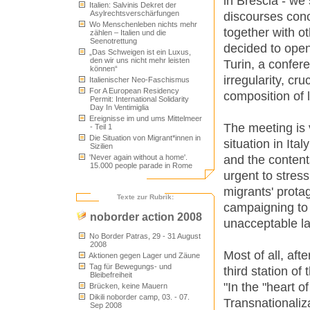
in Brescia - we 
Italien: Salvinis Dekret der
Asylrechtsverschärfungen
discourses conc
Wo Menschenleben nichts mehr
together with ot
zählen – Italien und die
Seenotrettung
decided to open
„Das Schweigen ist ein Luxus,
den wir uns nicht mehr leisten
Turin, a confer
können“
irregularity, cr
Italienischer Neo-Faschismus
For A European Residency
composition of l
Permit: International Solidarity
Day In Ventimiglia
Ereignisse im und ums Mittelmeer
The meeting is v
- Teil 1
Die Situation von Migrant*innen in
situation in Ita
Sizilien
and the contents
'Never again without a home'.
15.000 people parade in Rome
urgent to stress
migrants' prota
Texte zur Rubrik:
campaigning to 
noborder action 2008
unacceptable la
No Border Patras, 29 - 31 August
2008
Most of all, aft
Aktionen gegen Lager und Zäune
Tag für Bewegungs- und
third station of
Bleibefreiheit
"In the "heart o
Brücken, keine Mauern
Dikili noborder camp, 03. - 07.
Transnationaliz
Sep 2008