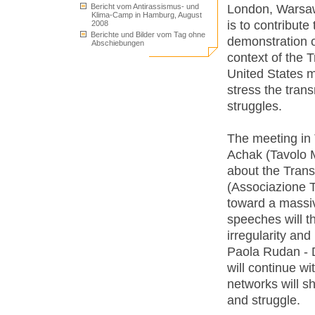
London, Warsaw
Bericht vom Antirassismus- und
Klima-Camp in Hamburg, August
is to contribute
2008
Berichte und Bilder vom Tag ohne
demonstration o
Abschiebungen
context of the 
United States mi
stress the tran
struggles.
The meeting in 
Achak (Tavolo M
about the Tran
(Associazione T
toward a massiv
speeches will t
irregularity an
Paola Rudan - D
will continue w
networks will s
and struggle.