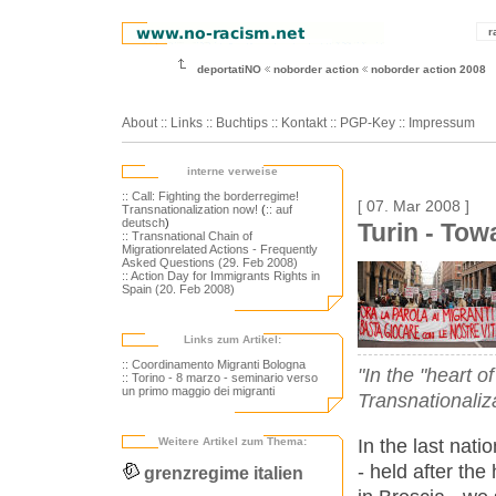
r
deportatiNO
noborder action
noborder action 2008
About
::
Links
::
Buchtips
::
Kontakt
::
PGP-Key
::
Impressum
interne verweise
:: Call: Fighting the borderregime!
[ 07. Mar 2008 ]
Transnationalization now!
(
:: auf
deutsch
)
Turin - Tow
:: Transnational Chain of
Migrationrelated Actions - Frequently
Asked Questions (29. Feb 2008)
:: Action Day for Immigrants Rights in
Spain (20. Feb 2008)
Links zum Artikel:
:: Coordinamento Migranti Bologna
"In the "heart o
:: Torino - 8 marzo - seminario verso
un primo maggio dei migranti
Transnationaliz
In the last nati
Weitere Artikel zum Thema:
- held after th
grenzregime italien