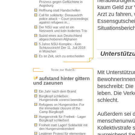
herabwürdigend
Prozess gegen Geflüchtete in
Augsburg
kaum Geld zur 
Hoffnung statt Handschellen
Arzt zu fahren, 
Call for solidarity: Donauwörth
police attack – Court proceedings
Essensgutschei
against refugees in...
Situationsberich
Der NSU war und ist ein
Netzwerk und kein isoliertes Trio
Suizid eines aus Deutschland
abgeschobenen Afghanen
5 Jahre NSU-Komplex - Kein
Schlussstrich! Der 11. Juli 2018
in München
Unterstütz
Es ist Zeit, sich zu entscheiden
Texte zur Rubrik:
Mit Unterstützu
aufstand hinter gittern
BewohnerInne
und zaeunen
beschreibt: Die 
Ein Jahr nach dem Brand
leben. Die Ver
Bürglkopf schließen:
schlecht.
Hungerstreik vorerst beendet
Refugees on Hungerstrike: For
the immediate closure of the
Camp Bürglkopf!
Außerdem sei d
Hungerstreik für Freiheit - Lager
menschenunwürdi
Bürglkopf schließen!
Freiheit statt Lager! Solidarität mit
Kollektivstraf
den Hungerstreikenden!
Legitimer Protest für elementare
ausreichend Sei