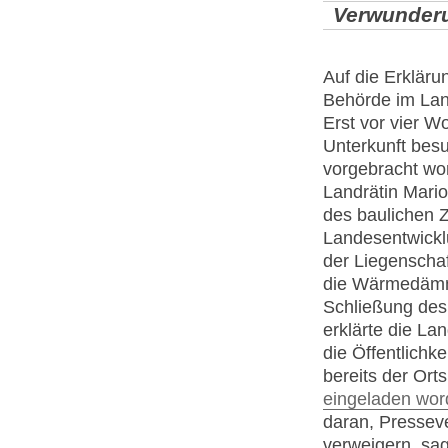
Verwunderu
Auf die Erkläru
Behörde im Lan
Erst vor vier W
Unterkunft besu
vorgebracht wo
Landrätin Mario
des baulichen 
Landesentwickl
der Liegenschaf
die Wärmedämm
Schließung des 
erklärte die La
die Öffentlichk
bereits der Ort
eingeladen wo
daran, Presseve
verweigern, sag