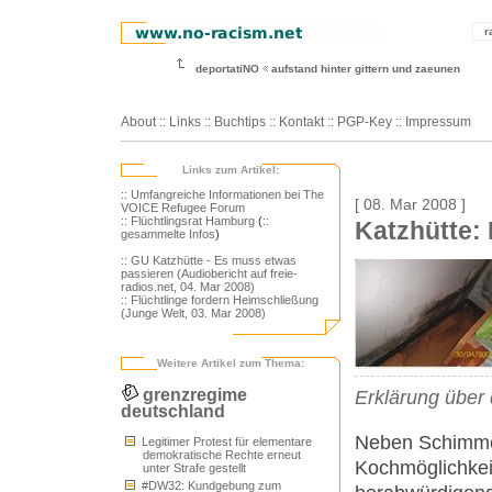
r
deportatiNO
aufstand hinter gittern und zaeunen
About
::
Links
::
Buchtips
::
Kontakt
::
PGP-Key
::
Impressum
Links zum Artikel:
:: Umfangreiche Informationen bei The
[ 08. Mar 2008 ]
VOICE Refugee Forum
:: Flüchtlingsrat Hamburg
(
::
Katzhütte:
gesammelte Infos
)
:: GU Katzhütte - Es muss etwas
passieren (Audiobericht auf freie-
radios.net, 04. Mar 2008)
:: Flüchtlinge fordern Heimschließung
(Junge Welt, 03. Mar 2008)
Weitere Artikel zum Thema:
grenzregime
Erklärung über
deutschland
Neben Schimme
Legitimer Protest für elementare
demokratische Rechte erneut
Kochmöglichkei
unter Strafe gestellt
#DW32: Kundgebung zum