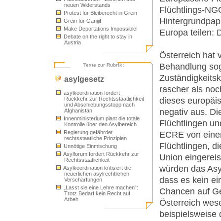
neuen Widerstands
Flüchtlings-NGO
Protest für Bleiberecht in Grein
Hintergrundpapi
Grein für Ganiji!
Make Deportations Impossible!
Europa teilen: D
Debate on the right to stay in
Austria
Österreich hat 
Behandlung sog
Texte zur Rubrik:
Zuständigkeits
asylgesetz
rascher als noch
asylkoordination fordert
dieses europäis
Rückkehr zur Rechtsstaatlichkeit
und Abschiebungsstopp nach
negativ aus. D
Afghanistan
Innenministerium plant die totale
Flüchtlingen un
Kontrolle über den Asylbereich
Regierung gefährdet
ECRE von einer 
rechtsstaatliche Prinzipien
Flüchtlingen, d
Unnötige Einmischung
Asylforum fordert Rückkehr zur
Union eingereis
Rechtsstaatlichkeit
würden das Asyl
Asylkoordination kritisiert die
neuerlichen asylrechtlichen
dass es kein ei
Verschärfungen
„Lasst sie eine Lehre machen“:
Chancen auf Ge
Trotz Bedarf kein Recht auf
Arbeit
Österreich wese
beispielsweise 