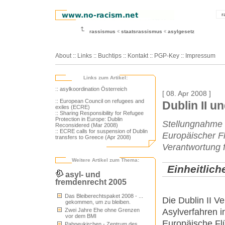
r
rassismus
staatsrassismus
asylgesetz
About
::
Links
::
Buchtips
::
Kontakt
::
PGP-Key
::
Impressum
Links zum Artikel:
:: asylkoordination Österreich
[ 08. Apr 2008 ]
:: European Council on refugees and
Dublin II u
exiles (ECRE)
:: Sharing Responsibility for Refugee
Protection in Europe: Dublin
Stellungnahme 
Reconsidered (Mar 2008)
:: ECRE calls for suspension of Dublin
Europäischer Fl
transfers to Greece (Apr 2008)
Verantwortung f
Weitere Artikel zum Thema:
Einheitlic
asyl- und
fremdenrecht 2005
Das Bleiberechtspaket 2008 - ...
Die Dublin II Ve
gekommen, um zu bleiben.
Asylverfahren in
Zwei Jahre Ehe ohne Grenzen
vor dem BMI
Europäische Fl
Pabneukirchen - Zentrum des