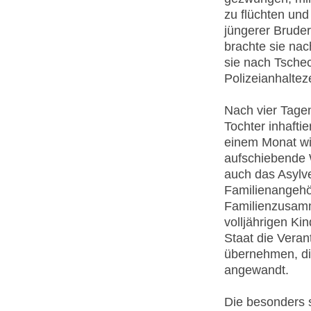
zu flüchten un
jüngerer Bruder
brachte sie nac
sie nach Tschec
Polizeianhalte
Nach vier Tagen
Tochter inhaftie
einem Monat wir
aufschiebende 
auch das Asylve
Familienangehö
Familienzusamme
volljährigen K
Staat die Veran
übernehmen, die
angewandt.
Die besonders s