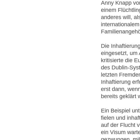
Anny Knapp von 
einem Flüchtlin
anderes will, a
internationalem
Familienangehö
Die Inhaftieru
eingesetzt, um 
kritisierte die
des Dublin-Syst
letzten Fremde
Inhaftierung erf
erst dann, wen
bereits geklärt
Ein Beispiel un
fielen und inhaf
auf der Flucht 
ein Visum warte
gezwungen, miß