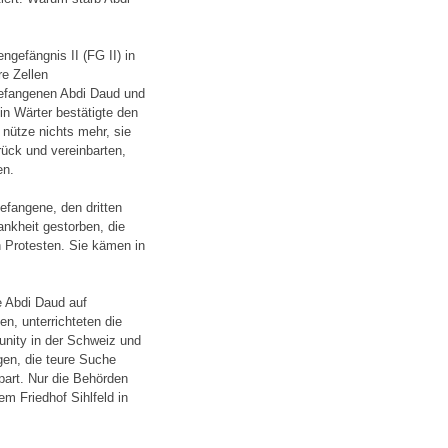
ngefängnis II (FG II) in
re Zellen
gefangenen Abdi Daud und
in Wärter bestätigte den
 nütze nichts mehr, sie
rück und vereinbarten,
en.
efangene, den dritten
ankheit gestorben, die
n Protesten. Sie kämen in
e Abdi Daud auf
n, unterrichteten die
nity in der Schweiz und
gen, die teure Suche
part. Nur die Behörden
em Friedhof Sihlfeld in