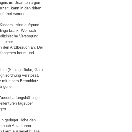
ngnis im Beamtenjargon
rhält, kann in den driten
geöffnet werden.
Kindern - sind aufgrund
linge krank. Wer sich
edizinische Versorgung
it einer
n den Arztbesuch an. Der
 Gefangenen kaum und
.
tteln (Schlagstöcke, Gas)
ngnisordnung verstösst,
le mit einem Betonklotz
fangene.
 Ausschaffungshäftlinge
Zellentüren tagsüber
gen.
 in geringer Höhe den
n nach Ablauf ihrer
n Lärm ausgesetzt. Die