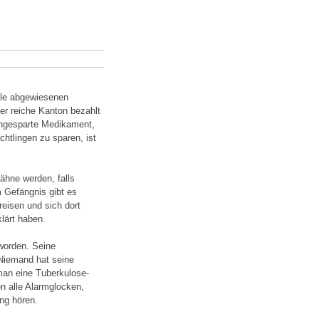
alle abgewiesenen
er reiche Kanton bezahlt
eingesparte Medikament,
htlingen zu sparen, ist
ähne werden, falls
 Gefängnis gibt es
reisen und sich dort
klärt haben.
worden. Seine
 Niemand hat seine
 man eine Tuberkulose-
n alle Alarmglocken,
ung hören.