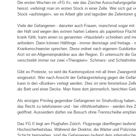
Die ersten Wochen im «FG II», wie das Zürcher Ausschafungsgefä
heisst, verbringt man im ersten Stock in einer Zelle. Wer sich gut ve
Stock «aufsteigen», wo es Arbeit gibt und tagsüber die Zelentüren 
Viele der Gefangenen - darunter auch Frauen, manchmal sogar mit 
der Haft und wegen des extrem harten Lebens als papierlose Flücht
krank fühlt, kann einen so genannten «Hausbrief» schreiben und m
anfordern. Dann können Häftlinge - immer dienstags und freitags - m
Krankenschwester sprechen. Diese ordnet nach eigenem Gutdünke
Arzt ist ein Allgemeinpraktiker aus der Region. Er untersucht die
verschreibt immer nur zwei «Therapien»: Schmerz- und Schlafmittel
Gibt es Proteste, so wird die Kantonspolizei mit all ihren Zwangsmi
eingesetzt. Wer nach Ansicht der Gefängnisleitung gegen die Gefä
kann in den «Bunker» verlegt werden. Dies ist eine fensterlose Zel
als Bett und einer Decke. Man friere dort jämmerlich, berichten Ge
Als einziges Privileg gegenüber Gefangenen im Strafvollzug haben
das Recht zu telefonieren und - bei «Wohlverhalten» - werden ihre 
geöffnet. Ausserdem dürfen sie Besuch ohne Trennscheibe empfan
Das FG II liegt am Flughafen Zürich. Flugzeuge überfliegen laufend
Hochsicherheitsbau. Während der Direktor, die Wärter und Poliziste
Schicht heimgehen, sind die Gefangenen laufend dem infernalische