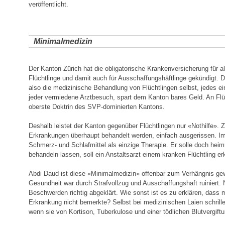
veröffentlicht.
Minimalmedizin
Der Kanton Zürich hat die obligatorische Krankenversicherung für 
Flüchtlinge und damit auch für Ausschaffungshäftlinge gekündigt. D
also die medizinische Behandlung von Flüchtlingen selbst, jedes 
jeder vermiedene Arztbesuch, spart dem Kanton bares Geld. An Flüc
oberste Doktrin des SVP-dominierten Kantons.
Deshalb leistet der Kanton gegenüber Flüchtlingen nur «Nothilfe». Z
Erkrankungen überhaupt behandelt werden, einfach ausgerissen. Im
Schmerz- und Schlafmittel als einzige Therapie. Er solle doch heim
behandeln lassen, soll ein Anstaltsarzt einem kranken Flüchtling er
Abdi Daud ist diese «Minimalmedizin» offenbar zum Verhängnis ge
Gesundheit war durch Strafvollzug und Ausschaffungshaft ruiniert.
Beschwerden richtig abgeklärt. Wie sonst ist es zu erklären, dass
Erkrankung nicht bemerkte? Selbst bei medizinischen Laien schrille
wenn sie von Kortison, Tuberkulose und einer tödlichen Blutvergift