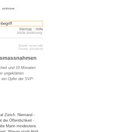
activism
Sitemap
::
Hilfe
letzte änderung:
Rubrik: racism kills
Thema: schubhaft
ngsmassnahmen
kheit und 10 Monaten
r ungeklärten
t ein Opfer der SVP-
al Zürich. Niemand -
die Öffentlichkeit -
 alte Mann mindestens
iert. Warum starb Abdi