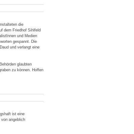
stalteten die
f dem Friedhof Sihlfeld
nalistInnen und Medien
tworten gespannt. Die
Daud und verlangt eine
 Behörden glaubten
egraben zu können. Hoffen
gshaft ist eine
e von angeblich