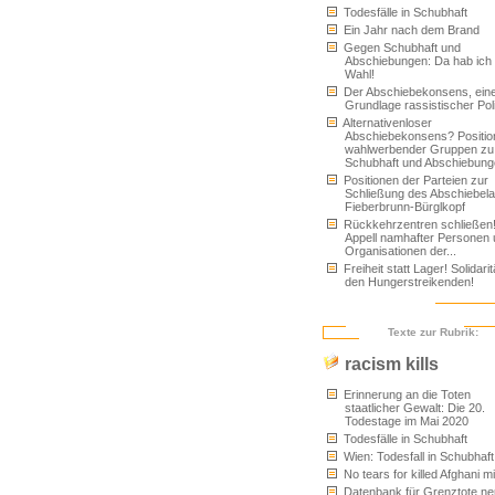
Todesfälle in Schubhaft
Ein Jahr nach dem Brand
Gegen Schubhaft und
Abschiebungen: Da hab ich 
Wahl!
Der Abschiebekonsens, ein
Grundlage rassistischer Poli
Alternativenloser
Abschiebekonsens? Positio
wahlwerbender Gruppen zu
Schubhaft und Abschiebun
Positionen der Parteien zur
Schließung des Abschiebel
Fieberbrunn-Bürglkopf
Rückkehrzentren schließen
Appell namhafter Personen
Organisationen der...
Freiheit statt Lager! Solidarit
den Hungerstreikenden!
Texte zur Rubrik:
racism kills
Erinnerung an die Toten
staatlicher Gewalt: Die 20.
Todestage im Mai 2020
Todesfälle in Schubhaft
Wien: Todesfall in Schubhaft
No tears for killed Afghani m
Datenbank für Grenztote ne