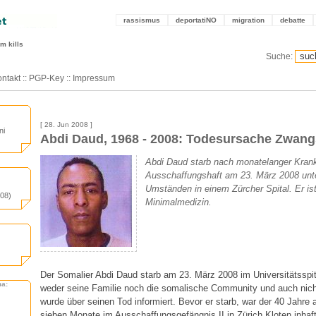
rassismus
deportatiNO
migration
debatte
m kills
Suche:
ntakt
::
PGP-Key
::
Impressum
[ 28. Jun 2008 ]
ni
Abdi Daud, 1968 - 2008: Todesursache Zwa
Abdi Daud starb nach monatelanger Kran
Ausschaffungshaft am 23. März 2008 unte
Umständen in einem Zürcher Spital. Er is
008)
Minimalmedizin.
Der Somalier Abdi Daud starb am 23. März 2008 im Universitätsspit
ma:
weder seine Familie noch die somalische Community und auch nicht 
wurde über seinen Tod informiert. Bevor er starb, war der 40 Jahre
sieben Monate im Ausschaffungsgefängnis II in Zürich Kloten inhaft