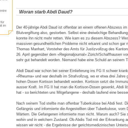
entre
Woran starb Abdi Daud?
für
lt im
Der 40-jährige Abdi Daud ist offenbar an einem offenen Abszess im
Blutvergiftung also, gestorben. Selbst eine dreiwöchige Behandlung 
konnte ihn nicht mehr retten. Wie kam es zu diesem Abszess? We
massiven gesundheitlichen Probleme nicht erkannt und schon gar n
Thomas Manhart, Vorsteher des Amts für Justizvollzug des Kanton
26. April gegenüber dem «Regionaljournal» Zürich/Schaffhausen vo
sehr gut behandelt worden. Niemand habe eine Schuld an seinem T
Abdi Daud war schon bei seiner Einlieferung ins FG II schwer krank.
«Rheuma» und war deshalb im Strafvollzug, wo er etwa drei Jahre 
hohen Dosen Kortison behandelt worden. Kortison setzt die Immu
ausser Kraft. Im FG II hat man die Kortison-Dosen gesenkt, Abdi l
hat - so berichteten uns Mitgefangene - deshalb laufend eine besse
Nach seinem Tod stellte man offenbar Tuberkulose bei Abdi fest. D
Gefängnis und informierte die Angestellten über Tuberkulose, vom D
Wärtern. Die Gefangenen informierte man nicht. Warum auch? Sie so
wohin und in welchem Zustand. Ob Abdis Tod mit der Erkrankung an
wissen wir nicht - die Ergebnisse der gerichtsmedizinischen Unter