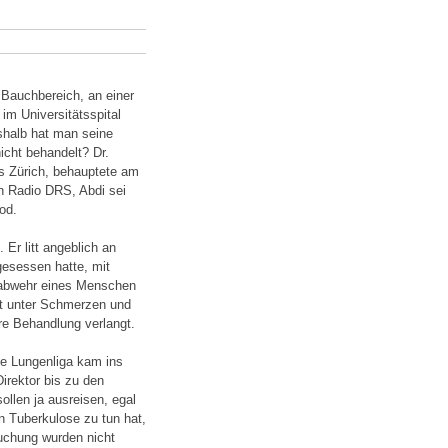
 Bauchbereich, an einer
im Universitätsspital
shalb hat man seine
icht behandelt? Dr.
s Zürich, behauptete am
n Radio DRS, Abdi sei
od.
 Er litt angeblich an
gesessen hatte, mit
nabwehr eines Menschen
itt unter Schmerzen und
re Behandlung verlangt.
ie Lungenliga kam ins
irektor bis zu den
llen ja ausreisen, egal
 Tuberkulose zu tun hat,
suchung wurden nicht