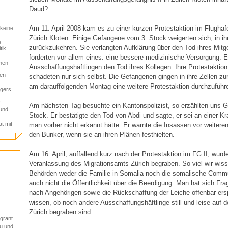
Daud?
Am 11. April 2008 kam es zu einer kurzen Protestaktion im Flughafe
keine
Zürich Kloten. Einige Gefangene vom 3. Stock weigerten sich, in ih
e
zurückzukehren. Sie verlangten Aufklärung über den Tod ihres Mit
tik
forderten vor allem eines: eine bessere medizinische Versorgung. E
nen
Ausschaffungshäftlingen den Tod ihres Kollegen. Ihre Protestaktion
gen
schadeten nur sich selbst. Die Gefangenen gingen in ihre Zellen zu
am darauffolgenden Montag eine weitere Protestaktion durchzuführ
agers
!
Am nächsten Tag besuchte ein Kantonspolizist, so erzählten uns G
 und
Stock. Er bestätigte den Tod von Abdi und sagte, er sei an einer Kr
ät mit
man vorher nicht erkannt hätte. Er warnte die Insassen vor weitere
den Bunker, wenn sie an ihren Plänen festhielten.
Am 16. April, auffallend kurz nach der Protestaktion im FG II, wurd
Veranlassung des Migrationsamts Zürich begraben. So viel wir wisse
Behörden weder die Familie in Somalia noch die somalische Commu
auch nicht die Öffentlichkeit über die Beerdigung. Man hat sich Fra
nach Angehörigen sowie die Rückschaffung der Leiche offenbar ers
wissen, ob noch andere Ausschaffungshäftlinge still und leise auf d
Zürich begraben sind.
igrant
u und