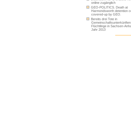
online zugänglich
GEO-POLITICS. Death at
Harmondsworth detention c
covered-up by GEO.
Bereits drei Tote in
Gemeinschaftsunterkünften 
Flüchtlinge in Sachsen-Anha
Jahr 2013