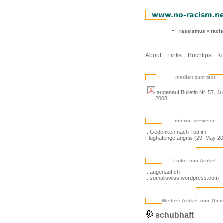
rassismus
racis
About
::
Links
::
Buchtips
::
Ko
medien zum text
augenauf Bulletin Nr. 57, Ju
2008
interne verweise
:: Gedenken nach Tod im
Flughafengefängnis (29. May 2
Links zum Artikel:
:: augenauf.ch
:: somaliswiss.wordpress.com
Weitere Artikel zum The
schubhaft