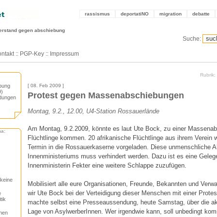
rassismus
deportatiNO
migration
debatte
erstand gegen abschiebung
Suche:
ntakt
::
PGP-Key
::
Impressum
Rubrik
ebung
[ 08. Feb 2009 ]
9)
Protest gegen Massenabschiebungen
adungen
Montag, 9.2., 12.00, U4-Station Rossauerlände
Am Montag, 9.2.2009, könnte es laut Ute Bock, zu einer Massenab
ma:
Flüchtlinge kommen. 20 afrikanische Flüchtlinge aus ihrem Verein 
Termin in die Rossauerkaserne vorgeladen. Diese unmenschliche A
Innenministeriums muss verhindert werden. Dazu ist es eine Geleg
Innenministerin Fekter eine weitere Schlappe zuzufügen.
keine
Mobilisiert alle eure Organisationen, Freunde, Bekannten und Verw
wir Ute Bock bei der Verteidigung dieser Menschen mit einer Prot
e
tik
machte selbst eine Presseaussendung, heute Samstag, über die ak
Lage von AsylwerberInnen. Wer irgendwie kann, soll unbedingt ko
nen