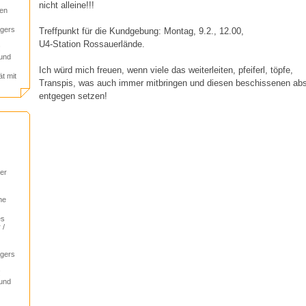
nicht alleine!!!
gen
agers
Treffpunkt für die Kundgebung: Montag, 9.2., 12.00,
U4-Station Rossauerlände.
!
 und
Ich würd mich freuen, wenn viele das weiterleiten, pfeiferl, töpfe,
ät mit
Transpis, was auch immer mitbringen und diesen beschissenen a
entgegen setzen!
er
he
es
 /
agers
!
 und