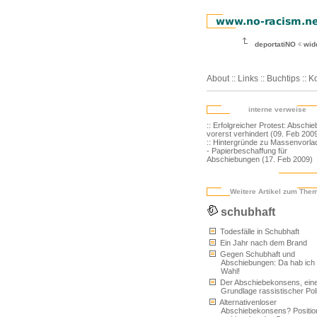
deportatiNO
wid
About
::
Links
::
Buchtips
::
Ko
interne verweise
:: Erfolgreicher Protest: Abschi
vorerst verhindert (09. Feb 200
:: Hintergründe zu Massenvorl
- Papierbeschaffung für
Abschiebungen (17. Feb 2009)
Weitere Artikel zum The
schubhaft
Todesfälle in Schubhaft
Ein Jahr nach dem Brand
Gegen Schubhaft und
Abschiebungen: Da hab ich 
Wahl!
Der Abschiebekonsens, ein
Grundlage rassistischer Poli
Alternativenloser
Abschiebekonsens? Positio