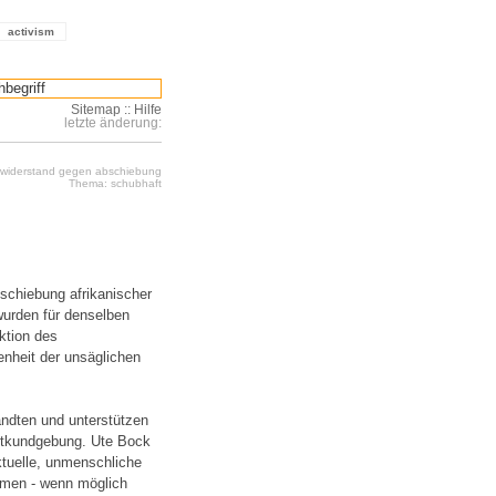
activism
Sitemap
::
Hilfe
letzte änderung:
: widerstand gegen abschiebung
Thema: schubhaft
schiebung afrikanischer
wurden für denselben
ktion des
enheit der unsäglichen
andten und unterstützen
estkundgebung. Ute Bock
tuelle, unmenschliche
mmen - wenn möglich