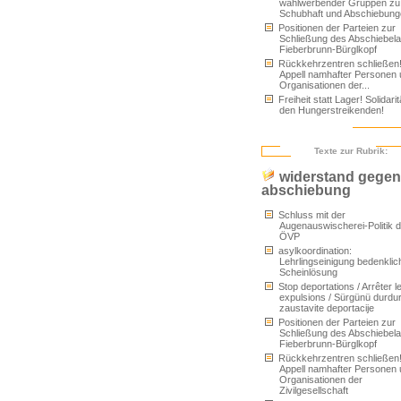
wahlwerbender Gruppen zu
Schubhaft und Abschiebun
Positionen der Parteien zur
Schließung des Abschiebel
Fieberbrunn-Bürglkopf
Rückkehrzentren schließen
Appell namhafter Personen
Organisationen der...
Freiheit statt Lager! Solidarit
den Hungerstreikenden!
Texte zur Rubrik:
widerstand gegen
abschiebung
Schluss mit der
Augenauswischerei-Politik d
ÖVP
asylkoordination:
Lehrlingseinigung bedenklic
Scheinlösung
Stop deportations / Arrêter l
expulsions / Sürgünü durdur
zaustavite deportacije
Positionen der Parteien zur
Schließung des Abschiebel
Fieberbrunn-Bürglkopf
Rückkehrzentren schließen
Appell namhafter Personen
Organisationen der
Zivilgesellschaft