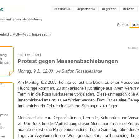
rassismus
deportatiNO
migration
debatte
erstand gegen abschiebung
Suche:
ntakt
::
PGP-Key
::
Impressum
Rubrik
ebung
[ 08. Feb 2009 ]
9)
Protest gegen Massenabschiebungen
adungen
Montag, 9.2., 12.00, U4-Station Rossauerlände
Am Montag, 9.2.2009, könnte es laut Ute Bock, zu einer Massenab
ma:
Flüchtlinge kommen. 20 afrikanische Flüchtlinge aus ihrem Verein 
Termin in die Rossauerkaserne vorgeladen. Diese unmenschliche A
Innenministeriums muss verhindert werden. Dazu ist es eine Geleg
Innenministerin Fekter eine weitere Schlappe zuzufügen.
keine
Mobilisiert alle eure Organisationen, Freunde, Bekannten und Verw
wir Ute Bock bei der Verteidigung dieser Menschen mit einer Prot
e
tik
machte selbst eine Presseaussendung, heute Samstag, über die ak
Lage von AsylwerberInnen. Wer irgendwie kann, soll unbedingt ko
nen