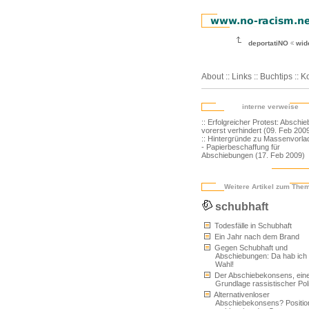
deportatiNO
wid
About
::
Links
::
Buchtips
::
Ko
interne verweise
:: Erfolgreicher Protest: Abschi
vorerst verhindert (09. Feb 200
:: Hintergründe zu Massenvorl
- Papierbeschaffung für
Abschiebungen (17. Feb 2009)
Weitere Artikel zum The
schubhaft
Todesfälle in Schubhaft
Ein Jahr nach dem Brand
Gegen Schubhaft und
Abschiebungen: Da hab ich 
Wahl!
Der Abschiebekonsens, ein
Grundlage rassistischer Poli
Alternativenloser
Abschiebekonsens? Positio