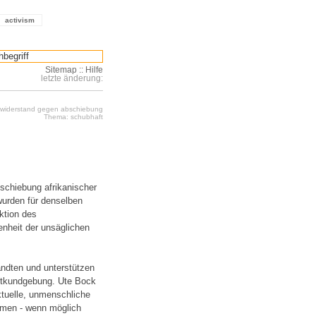
activism
Sitemap
::
Hilfe
letzte änderung:
: widerstand gegen abschiebung
Thema: schubhaft
schiebung afrikanischer
wurden für denselben
ktion des
enheit der unsäglichen
andten und unterstützen
estkundgebung. Ute Bock
tuelle, unmenschliche
mmen - wenn möglich