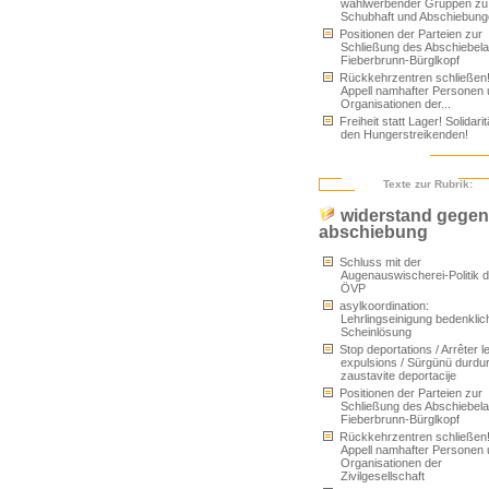
wahlwerbender Gruppen zu
Schubhaft und Abschiebun
Positionen der Parteien zur
Schließung des Abschiebel
Fieberbrunn-Bürglkopf
Rückkehrzentren schließen
Appell namhafter Personen
Organisationen der...
Freiheit statt Lager! Solidarit
den Hungerstreikenden!
Texte zur Rubrik:
widerstand gegen
abschiebung
Schluss mit der
Augenauswischerei-Politik d
ÖVP
asylkoordination:
Lehrlingseinigung bedenklic
Scheinlösung
Stop deportations / Arrêter l
expulsions / Sürgünü durdur
zaustavite deportacije
Positionen der Parteien zur
Schließung des Abschiebel
Fieberbrunn-Bürglkopf
Rückkehrzentren schließen
Appell namhafter Personen
Organisationen der
Zivilgesellschaft