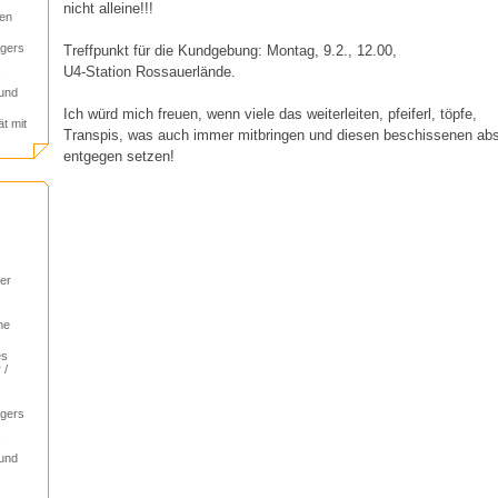
nicht alleine!!!
gen
agers
Treffpunkt für die Kundgebung: Montag, 9.2., 12.00,
U4-Station Rossauerlände.
!
 und
Ich würd mich freuen, wenn viele das weiterleiten, pfeiferl, töpfe,
ät mit
Transpis, was auch immer mitbringen und diesen beschissenen a
entgegen setzen!
er
he
es
 /
agers
!
 und