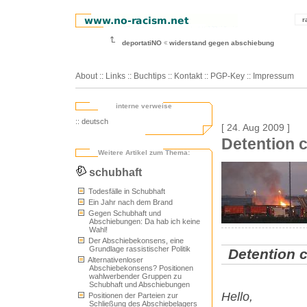
r
deportatiNO
widerstand gegen abschiebung
About
::
Links
::
Buchtips
::
Kontakt
::
PGP-Key
::
Impressum
interne verweise
:: deutsch
[ 24. Aug 2009 ]
Detention c
Weitere Artikel zum Thema:
schubhaft
Todesfälle in Schubhaft
Ein Jahr nach dem Brand
Gegen Schubhaft und
Abschiebungen: Da hab ich keine
Wahl!
Der Abschiebekonsens, eine
Grundlage rassistischer Politik
Detention c
Alternativenloser
Abschiebekonsens? Positionen
wahlwerbender Gruppen zu
Schubhaft und Abschiebungen
Hello,
Positionen der Parteien zur
Schließung des Abschiebelagers