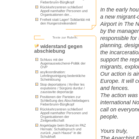
Fieberbrunn-Bürglkopf
Rückkehrzentren schließen!
In the early ho
Appell namhafter Personen und
Organisationen der...
a new migrant-d
Freiheit statt Lager! Solidarität mit
Airport in The N
den Hungerstreikenden!
by the managem
responsible for
Texte zur Rubrik:
planning, design
widerstand gegen
abschiebung
the incarcerati
support the rep
Schluss mit der
Augenauswischerei-Politik der
migrants, explo
ÖVP
asylkoordination:
Our action is a
Lehrlingseinigung bedenkliche
Scheinlösung
Europe. It will 
Stop deportations / Arrêter les
and fences.
expulsions / Sürgünü durdur /
zaustavite deportacije
The action was 
Positionen der Parteien zur
Schließung des Abschiebelagers
international 
Fieberbrunn-Bürglkopf
call on everyone
Rückkehrzentren schließen!
Appell namhafter Personen und
people.
Organisationen der
Zivilgesellschaft
Angeklagte beim Brand im PAZ
Hernals: Schuldspruch und
Yours truly,
zurück „nach Hause“ in die
Schubhaft
The Anarchist F