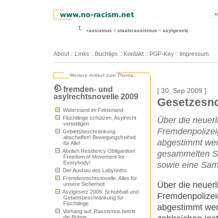
r
rassismus
staatsrassismus
asylgesetz
About
::
Links
::
Buchtips
::
Kontakt
::
PGP-Key
::
Impressum
Weitere Artikel zum Thema:
fremden- und
[ 30. Sep 2009 ]
asylrechtsnovelle 2009
Gesetzesno
Widerstand im Fekterland
Flüchtlinge schützen, Asylrecht
Über die neuer
verteidigen
Fremdenpolizeig
Gebietsbeschränkung
abschaffen! Bewegungsfreiheit
abgestimmt wer
für Alle!
Abolish Residency Obligantion!
gesammelten St
Freedom of Movement for
Everybody!
sowie eine Sam
Der Ausbau des Labyrinths
Fremdenrechtsnovelle. Alles für
Über die neuer
unsere Sicherheit
Asylgesetz 2009: Schubhaft und
Fremdenpolizeig
Gebietsbeschränkung für
Flüchtlinge
abgestimmt we
Vorhang auf: Rassismus betritt
die Bühne