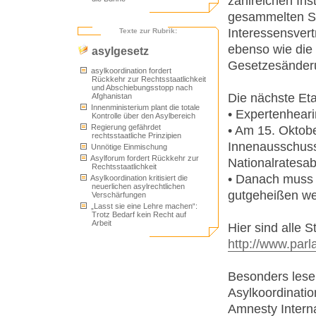
zahlreichen Ins
gesammelten St
Interessensvert
Texte zur Rubrik:
ebenso wie die
asylgesetz
Gesetzesänder
asylkoordination fordert
Rückkehr zur Rechtsstaatlichkeit
und Abschiebungsstopp nach
Die nächste Et
Afghanistan
Innenministerium plant die totale
• Expertenhear
Kontrolle über den Asylbereich
Regierung gefährdet
• Am 15. Oktobe
rechtsstaatliche Prinzipien
Innenausschuss
Unnötige Einmischung
Asylforum fordert Rückkehr zur
Nationalratesa
Rechtsstaatlichkeit
• Danach muss
Asylkoordination kritisiert die
neuerlichen asylrechtlichen
gutgeheißen wer
Verschärfungen
„Lasst sie eine Lehre machen“:
Trotz Bedarf kein Recht auf
Arbeit
Hier sind alle 
http://www.pa
Besonders lese
Asylkoordinatio
Amnesty Interna