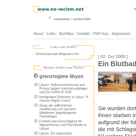
r
rassismus
racism kills
About
::
Links
::
Buchtips
::
Kontakt
::
PGP-Key
::
Impressum
Links zum Artikel:
:: fortresseurope.blogspot.com
[ 02. Oct 2009 ]
Ein Blutba
Weitere Artikel zum Thema:
grenzregime libyen
Libyen: Selbstverbrennung aus
Protest gegen Internierungslager
und EU-UNHCR-IOM
Immigration Detention in Libya: “A
Human Rights Crisis”
Stopp der willkürlichen
Sie wurden dort
Inhaftierung von auf dem
Mittelmeer abgefangenen
ihnen starben i
Flüchtlingen
aufgrund der f
Freiheit und Gerechtigkeit für
Migrant*innen und Flüchtende in
die mit Schlag
Libyen
Libyen: EU unterstützt