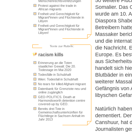
50 weitere Flüc
Menschenrechtsverletzungen
Protest against the trade in
Somalier. Das 
African migrants
wurde am 10. Au
Freiheit und Gerechtigkeit für
Migrant*innen und Flüchtende in
Diaspora Shabe
Libyen
Freiheit und Gerechtigkeit für
Betreibern hatt
Migrant*innen und Flüchtende in
Libyen!
Massaker berich
und die interna
Texte zur Rubrik:
die Nachricht. E
Europe. Es best
racism kills
aus Sicherheits
Erinnerung an die Toten
staatlicher Gewalt: Die 20.
handelt sich hi
Todestage im Mai 2020
Blutbäder in ei
Todesfälle in Schubhaft
Wien: Todesfall in Schubhaft
weiterer Massake
No tears for killed Afghani migrant
Gefängnis von 
Datenbank für Grenztote neu und
online zugänglich
libyschen Gefa
GEO-POLITICS. Death at
Harmondsworth detention centre
covered-up by GEO.
Natürlich haben
Bereits drei Tote in
Gemeinschaftsunterkünften für
dementiert. Der
Flüchtlinge in Sachsen-Anhalt im
Jahr 2013
Canshuur, hat d
Journalisten ge