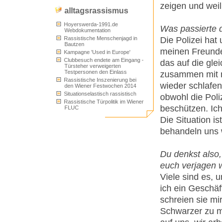
zeigen und weil 
alltagsrassismus
Hoyerswerda-1991.de
Was passierte 
Webdokumentation
Die Polizei hat
Rassistische Menschenjagd in
Bautzen
meinen Freunden 
Kampagne 'Used in Europe'
Clubbesuch endete am Eingang -
das auf die gle
Türsteher verweigerten
Testpersonen den Einlass
zusammen mit me
Rassistische Inszenierung bei
wieder schlafe
den Wiener Festwochen 2014
Situationselastisch rassistisch
obwohl die Poli
Rassistische Türpolitik im Wiener
beschützen. Ich
FLUC
Die Situation is
behandeln uns w
Du denkst also,
euch verjagen 
Viele sind es, 
ich ein Geschäf
schreien sie mi
Schwarzer zu mi