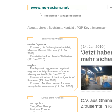
r
rassismus
alltagsrassismus
About
::
Links
::
Buchtips
::
Kontakt
::
PGP-Key
::
Impressum
interne verweise
deutsch/german
[ 14. Jan 2010 ]
:: Rosarno, die 'Ndrangheta befiehlt,
Minister Maroni führt aus (14. Jan
'Jetzt habe
2010)
:: Rassistische Unruhen in Süditalien
mehr sicher
(12. Jan 2010)
english
:: The hysteric aggression against
migrants in Italy-Rosarno is 'modern
slavery racism'! (14. Jan 2010)
:: Present situation of the immigrants of
Rosarno (13. Jan 2010)
:: Rosarno. Another pretext for new
xenophobic measures (12. Jan 2010)
Links zum Artikel:
C.V. aus Ghana
:: euro-police
Zitrusernte in K
:: EveryOne Group
:: Fortress Europe