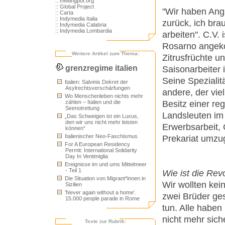
:: meltingpot.org
:: Global Project
"Wir haben Ang
:: Carta
:: Indymedia Italia
zurück, ich bra
:: Indymedia Calabria
:: Indymedia Lombardia
arbeiten". C.V.
Rosarno angeko
Weitere Artikel zum Thema:
Zitrusfrüchte u
grenzregime italien
Saisonarbeiter 
Seine Spezialit
Italien: Salvinis Dekret der
Asylrechtsverschärfungen
andere, der vie
Wo Menschenleben nichts mehr
Besitz einer re
zählen – Italien und die
Seenotrettung
Landsleuten im 
„Das Schweigen ist ein Luxus,
den wir uns nicht mehr leisten
Erwerbsarbeit,
können“
Italienischer Neo-Faschismus
Prekariat umzu
For A European Residency
Permit: International Solidarity
Day In Ventimiglia
Ereignisse im und ums Mittelmeer
- Teil 1
Wie ist die Rev
Die Situation von Migrant*innen in
Wir wollten kei
Sizilien
'Never again without a home'.
zwei Brüder ge
15.000 people parade in Rome
tun. Alle haben
nicht mehr sich
Texte zur Rubrik: