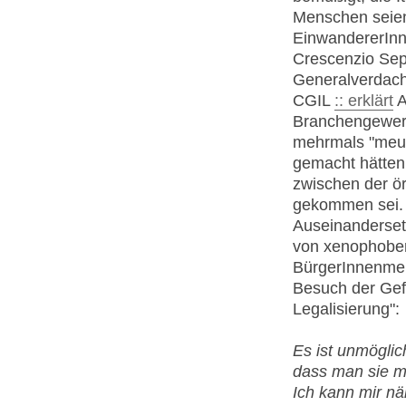
Menschen seien.
EinwandererInne
Crescenzio Sep
Generalverdach
CGIL
:: erklärt
A
Branchengewerks
mehrmals "meut
gemacht hätten
zwischen der ö
gekommen sei. 
Auseinanderset
von xenophober
BürgerInnenmei
Besuch der Gefl
Legalisierung":
Es ist unmöglic
dass man sie mi
Ich kann mir näm