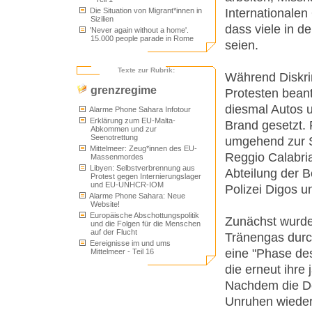
Internationalen 
Die Situation von Migrant*innen in
Sizilien
dass viele in d
'Never again without a home'.
15.000 people parade in Rome
seien.
Texte zur Rubrik:
Während Diskrim
grenzregime
Protesten beant
diesmal Autos 
Alarme Phone Sahara Infotour
Erklärung zum EU-Malta-
Brand gesetzt. 
Abkommen und zur
Seenotrettung
umgehend zur S
Mittelmeer: Zeug*innen des EU-
Reggio Calabria
Massenmordes
Libyen: Selbstverbrennung aus
Abteilung der Be
Protest gegen Internierungslager
und EU-UNHCR-IOM
Polizei Digos u
Alarme Phone Sahara: Neue
Website!
Europäische Abschottungspolitik
Zunächst wurde
und die Folgen für die Menschen
auf der Flucht
Tränengas durch
Eereignisse im und ums
eine "Phase des
Mittelmeer - Teil 16
die erneut ihre
Nachdem die De
Unruhen wieder 