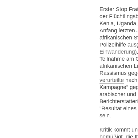
Erster Stop Frat
der Flüchtlings
Kenia, Uganda,
Anfang letzten 
afrikanischen 
Polizeihilfe aus
Einwanderung
)
Teilnahme am G8
afrikanischen L
Rassismus geg
verurteilte
nach 
Kampagne" gege
arabischer und
Berichterstatte
"Resultat eines
sein.
Kritik kommt un
bemüßigt, die I