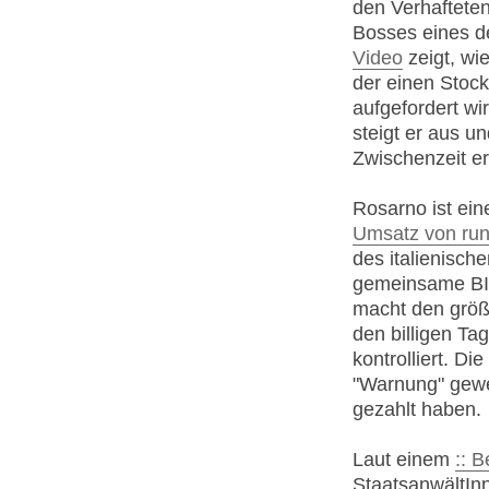
den Verhafteten
Bosses eines d
Video
zeigt, wi
der einen Stock
aufgefordert wir
steigt er aus un
Zwischenzeit er
Rosarno ist ei
Umsatz von rund
des italienisch
gemeinsame BIP
macht den größt
den billigen Ta
kontrolliert. Di
"Warnung" gewes
gezahlt haben.
Laut einem
:: 
StaatsanwältIn