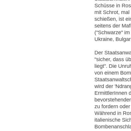
Schüsse in Ros
mit Schrot, mal
schießen, ist e
seitens der Maf
("Schwarze" im 
Ukraine, Bulga
Der Staatsanwal
"sicher, dass ü
liegt". Die Unr
von einem Bomb
Staatsanwaltsc
wird der 'Ndra
ErmittlerInnen 
bevorstehenden
zu fordern oder
Während in Ros
italienische Si
Bombenanschlag