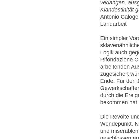
verlangen, aus
Klandestinität 
Antonio Caloge
Landarbeit
Ein simpler Vor
sklavenähnliche
Logik auch geg
Rifondazione Co
arbeitenden Au
zugesichert wür
Ende. Für den 1
Gewerkschaften
durch die Ereig
bekommen hat.
Die Revolte un
Wendepunkt. N
und miserablen
geschlossen auf