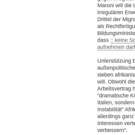
Maroni will di
irregulären Erw
Drittel der Mig
als Rechtfertig
Bildungsministe
dass
:: keine 
aufnehmen dar
Unterstützung 
außenpolitische
sieben afrikani
will. Obwohl di
Arbeitsvertrag 
"dramatische Kr
Italien, sonder
Instabilität" Afr
allerdings ganz
Interessen vert
verbessern".