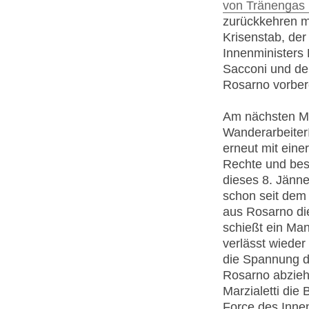
von Tränengas 
zurückkehren mu
Krisenstab, der
Innenministers 
Sacconi und de
Rosarno vorbere
Am nächsten Mo
Wanderarbeiter
erneut mit eine
Rechte und bes
dieses 8. Jänne
schon seit dem
aus Rosarno die
schießt ein Man
verlässt wieder
die Spannung de
Rosarno abziehe
Marzialetti die
Force des Innen