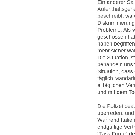
Ein anderer Sai
Aufenthaltsgen
beschreibt
, war
Diskriminierung
Probleme. Als w
geschossen habe
haben begriffen
mehr sicher wa
Die Situation is
behandeln uns w
Situation, dass 
täglich Mandari
alltäglichen Ve
und mit dem To
Die Polizei beau
überreden, und
Während Italie
endgültige Vert
"Task Force" de