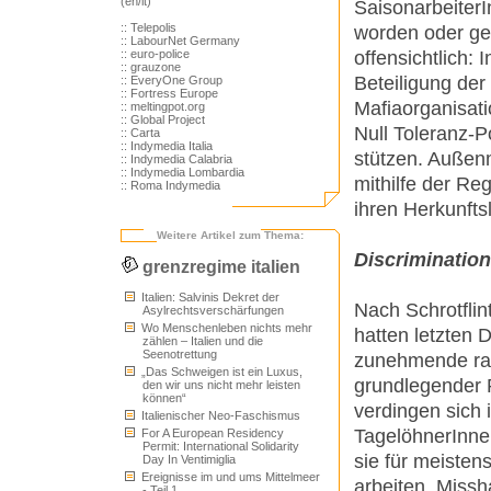
(en/it)
Saisonarbeiter
:: Telepolis
worden oder ge
:: LabourNet Germany
offensichtlich:
:: euro-police
:: grauzone
Beteiligung der
:: EveryOne Group
:: Fortress Europe
Mafiaorganisati
:: meltingpot.org
:: Global Project
Null Toleranz-Po
:: Carta
:: Indymedia Italia
stützen. Außenm
:: Indymedia Calabria
:: Indymedia Lombardia
mithilfe der Reg
:: Roma Indymedia
ihren Herkunfts
Weitere Artikel zum Thema:
Discrimination
grenzregime italien
Italien: Salvinis Dekret der
Nach Schrotflin
Asylrechtsverschärfungen
Wo Menschenleben nichts mehr
hatten letzten
zählen – Italien und die
Seenotrettung
zunehmende rass
„Das Schweigen ist ein Luxus,
grundlegender R
den wir uns nicht mehr leisten
können“
verdingen sich 
Italienischer Neo-Faschismus
TagelöhnerInne
For A European Residency
Permit: International Solidarity
sie für meisten
Day In Ventimiglia
Ereignisse im und ums Mittelmeer
arbeiten, Miss
- Teil 1