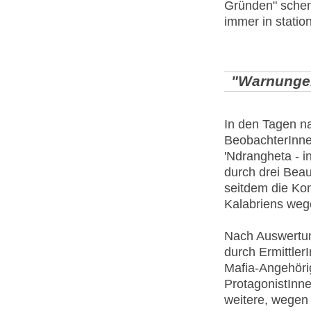
Gründen" schen
immer in statio
"Warnungen
In den Tagen n
BeobachterInnen
'Ndrangheta - 
durch drei Beau
seitdem die Ko
Kalabriens weg
Nach Auswertu
durch Ermittle
Mafia-Angehöri
ProtagonistInnen
weitere, wegen 