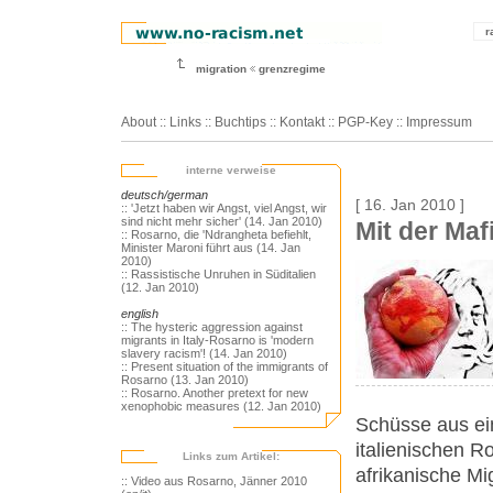
r
migration
grenzregime
About
::
Links
::
Buchtips
::
Kontakt
::
PGP-Key
::
Impressum
interne verweise
deutsch/german
[ 16. Jan 2010 ]
:: 'Jetzt haben wir Angst, viel Angst, wir
sind nicht mehr sicher' (14. Jan 2010)
Mit der Ma
:: Rosarno, die 'Ndrangheta befiehlt,
Minister Maroni führt aus (14. Jan
2010)
:: Rassistische Unruhen in Süditalien
(12. Jan 2010)
english
:: The hysteric aggression against
migrants in Italy-Rosarno is 'modern
slavery racism'! (14. Jan 2010)
:: Present situation of the immigrants of
Rosarno (13. Jan 2010)
:: Rosarno. Another pretext for new
xenophobic measures (12. Jan 2010)
Schüsse aus ei
italienischen R
Links zum Artikel:
afrikanische Mi
:: Video aus Rosarno, Jänner 2010