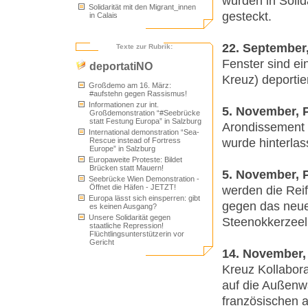
wurden in Solid
Solidarität mit den Migrant_innen
gesteckt.
in Calais
22. September,
Texte zur Rubrik:
Fenster sind ei
deportatiNO
Kreuz) deportie
Großdemo am 16. März:
#aufstehn gegen Rassismus!
Informationen zur int.
5. November, P
Großdemonstration “#Seebrücke
statt Festung Europa” in Salzburg
Arondissement 
International demonstration “Sea-
wurde hinterlas
Rescue instead of Fortress
Europe” in Salzburg
Europaweite Proteste: Bildet
Brücken statt Mauern!
5. November, P
Seebrücke Wien Demonstration -
Öffnet die Häfen - JETZT!
werden die Reif
Europa lässt sich einsperren: gibt
gegen das neue
es keinen Ausgang?
Unsere Solidarität gegen
Steenokkerzeel,
staatliche Repression!
Flüchtlingsunterstützerin vor
Gericht
14. November, 
Kreuz Kollabora
auf die Außenw
französischen a