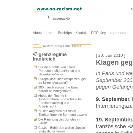
r
deportatiNO
About
::
Links
::
Buchtips
::
Kontakt
::
PGP-Key
::
Impressum
Weitere Artikel zum Thema:
grenzregime
[ 20. Jan 2010 ]
frankreich
Klagen geg
Für die Rechte von Trans
Personen, Migrant*innen und
In Paris und we
Sexarbeiter*innen
Europa lässt sich einsperren: gibt
September 2009
es keinen Ausgang?
gegen Gefängni
300 march across the Italian
border at Montgenevre
Abbau der Rechte im
9. September, 
Asylverfahren, Fortschritte bei
Familiennachzug und
Internierungsz
Arbeitsrecht
Zu den Angriffen auf Vincis
Tochterfirmen in Bern und Luzern
19. September,
Die Räumung des Jungles in
Calais
französische B
Calais - Behörden wollen 'Jungle'
endgültig schleifen