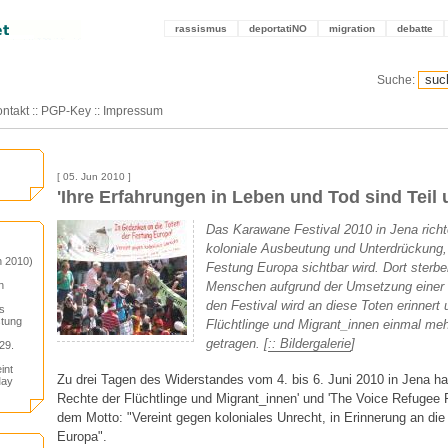
rassismus
deportatiNO
migration
debatte
Suche:
ntakt
::
PGP-Key
::
Impressum
[ 05. Jun 2010 ]
'Ihre Erfahrungen in Leben und Tod sind Teil
Das Karawane Festival 2010 in Jena richt
koloniale Ausbeutung und Unterdrückung,
n 2010)
Festung Europa sichtbar wird. Dort sterb
n
Menschen aufgrund der Umsetzung einer ra
den Festival wird an diese Toten erinnert
s
stung
Flüchtlinge und Migrant_innen einmal meh
getragen. [
:: Bildergalerie
]
29.
int
Zu drei Tagen des Widerstandes vom 4. bis 6. Juni 2010 in Jena ha
May
Rechte der Flüchtlinge und Migrant_innen' und 'The Voice Refugee 
dem Motto: "Vereint gegen koloniales Unrecht, in Erinnerung an die
Europa".