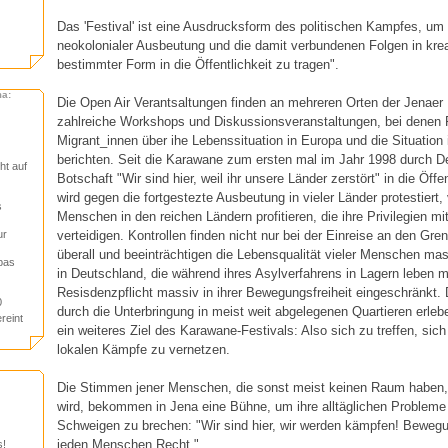
Das 'Festival' ist eine Ausdrucksform des politischen Kampfes, um
neokolonialer Ausbeutung und die damit verbundenen Folgen in krea
bestimmter Form in die Öffentlichkeit zu tragen".
ma:
Die Open Air Verantsaltungen finden an mehreren Orten der Jenaer I
zahlreiche Workshops und Diskussionsveranstaltungen, bei denen F
Migrant_innen über ihe Lebenssituation in Europa und die Situation 
berichten. Seit die Karawane zum ersten mal im Jahr 1998 durch De
t auf
Botschaft "Wir sind hier, weil ihr unsere Länder zerstört" in die Öffe
wird gegen die fortgestezte Ausbeutung in vieler Länder protestiert,
s
Menschen in den reichen Ländern profitieren, die ihre Privilegien mi
verteidigen. Kontrollen finden nicht nur bei der Einreise an den Gre
ur
überall und beeinträchtigen die Lebensqualität vieler Menschen mas
pas
in Deutschland, die während ihres Asylverfahrens in Lagern leben 
Resisdenzpflicht massiv in ihrer Bewegungsfreiheit eingeschränkt. Di
0
durch die Unterbringung in meist weit abgelegenen Quartieren erleb
reint
ein weiteres Ziel des Karawane-Festivals: Also sich zu treffen, si
lokalen Kämpfe zu vernetzen.
Die Stimmen jener Menschen, die sonst meist keinen Raum haben,
wird, bekommen in Jena eine Bühne, um ihre alltäglichen Probleme m
Schweigen zu brechen: "Wir sind hier, wir werden kämpfen! Bewegun
jeden Menschen Recht."
s!