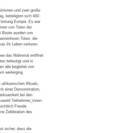
ktionen und zwei große
, beteiligten sich 400
 Festung Europa. Es war
amen von Toten der
ei Boote wurden von
namenlosen Toten, die
kas ihr Leben verloren.
 wo das Mahnmal eröffnet
en befestigt und in
n alle begleitet von
m weiterging.
afrikanischen Rituals,
it einer Demonstration,
merksamkeit bei den
sowohl Teilnehmer_innen
ichtlich Freude
ine Zelebration des
t sicher, dass die