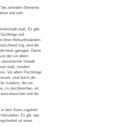
 "die zentralen Elemente
tiver und sehr
nnenstadt statt. Es gibt
lüchtlinge und
in ihren Herkunftsländern
utschland zog, wird die
ntlichkeit getragen. Damit
 von der vor allem
t rassistischer Gewalt
nzen statt, sondern
siv. Vor allem Flüchtlinge
müssen, sind durch die
e Isolation, die sie
en, zu durchbrechen, ist
ch auszutauschen und die
 in dem ihnen zugehört
itzuteilen. Es gilt, das
gsfreiheit ist eines