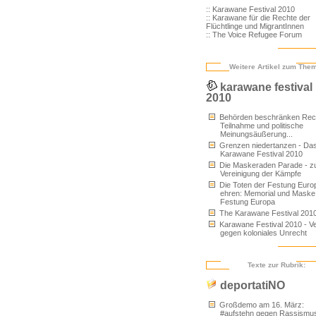
:: Karawane Festival 2010
:: Karawane für die Rechte der
Flüchtlinge und MigrantInnen
:: The Voice Refugee Forum
Weitere Artikel zum The
karawane festival
2010
Behörden beschränken Rech
Teilnahme und politische
Meinungsäußerung...
Grenzen niedertanzen - Da
Karawane Festival 2010
Die Maskeraden Parade - z
Vereinigung der Kämpfe
Die Toten der Festung Euro
ehren: Memorial und Maske
Festung Europa
The Karawane Festival 201
Karawane Festival 2010 - Ve
gegen koloniales Unrecht
Texte zur Rubrik:
deportatiNO
Großdemo am 16. März:
#aufstehn gegen Rassismu