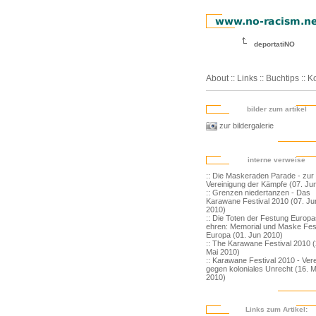
deportatiNO
About
::
Links
::
Buchtips
::
Ko
bilder zum artikel
zur bildergalerie
interne verweise
:: Die Maskeraden Parade - zur
Vereinigung der Kämpfe (07. Ju
:: Grenzen niedertanzen - Das
Karawane Festival 2010 (07. Ju
2010)
:: Die Toten der Festung Europa
ehren: Memorial und Maske Fe
Europa (01. Jun 2010)
:: The Karawane Festival 2010 (
Mai 2010)
:: Karawane Festival 2010 - Vere
gegen koloniales Unrecht (16. 
2010)
Links zum Artikel: