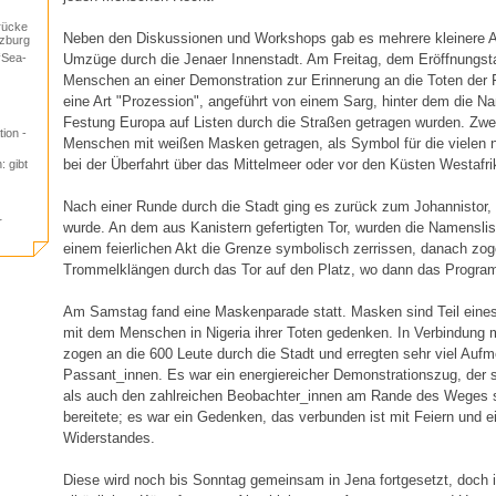
rücke
Neben den Diskussionen und Workshops gab es mehrere kleinere A
lzburg
Umzüge durch die Jenaer Innenstadt. Am Freitag, dem Eröffnungstag
“Sea-
Menschen an einer Demonstration zur Erinnerung an die Toten der
eine Art "Prozession", angeführt von einem Sarg, hinter dem die N
Festung Europa auf Listen durch die Straßen getragen wurden. Zw
ion -
Menschen mit weißen Masken getragen, als Symbol für die vielen 
bei der Überfahrt über das Mittelmeer oder vor den Küsten Westafri
: gibt
Nach einer Runde durch die Stadt ging es zurück zum Johannistor,
r
wurde. An dem aus Kanistern gefertigten Tor, wurden die Namenslist
einem feierlichen Akt die Grenze symbolisch zerrissen, danach zoge
Trommelklängen durch das Tor auf den Platz, wo dann das Program
Am Samstag fand eine Maskenparade statt. Masken sind Teil eines 
mit dem Menschen in Nigeria ihrer Toten gedenken. In Verbindung m
zogen an die 600 Leute durch die Stadt und erregten sehr viel Auf
Passant_innen. Es war ein energiereicher Demonstrationszug, der 
als auch den zahlreichen Beobachter_innen am Rande des Weges s
bereitete; es war ein Gedenken, das verbunden ist mit Feiern und e
Widerstandes.
Diese wird noch bis Sonntag gemeinsam in Jena fortgesetzt, doch is