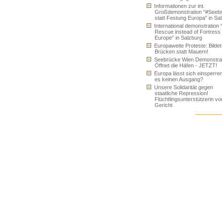
Informationen zur int.
Großdemonstration “#Seeb
statt Festung Europa” in Sa
International demonstration 
Rescue instead of Fortress
Europe” in Salzburg
Europaweite Proteste: Bildet
Brücken statt Mauern!
Seebrücke Wien Demonstrat
Öffnet die Häfen - JETZT!
Europa lässt sich einsperren
es keinen Ausgang?
Unsere Solidarität gegen
staatliche Repression!
Flüchtlingsunterstützerin vo
Gericht