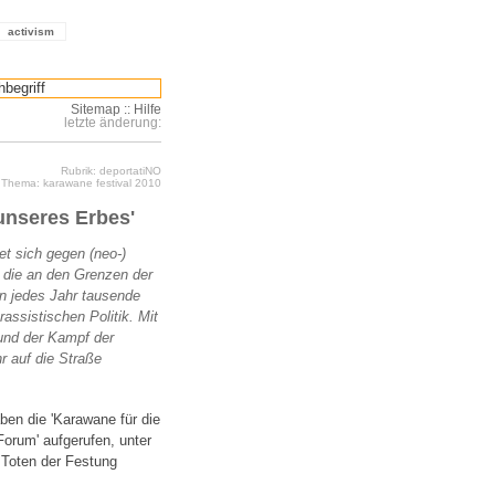
activism
Sitemap
::
Hilfe
letzte änderung:
Rubrik: deportatiNO
Thema: karawane festival 2010
 unseres Erbes'
et sich gegen (neo-)
 die an den Grenzen der
en jedes Jahr tausende
ssistischen Politik. Mit
 und der Kampf der
r auf die Straße
ben die 'Karawane für die
Forum' aufgerufen, unter
 Toten der Festung