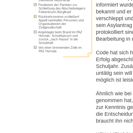
zaustavite deportacije
informiert wurde
Positionen der Parteien zur
Schließung des Abschiebelagers
bekannt und er 
Fieberbrunn-Bürglkopf
Rückkehrzentren schließen!
verschleppt un
Appell namhafter Personen und
Organisationen der
sein Asylantrag
Zivilgesellschaft
protokolliert si
Angeklagte beim Brand im PAZ
Hernals: Schuldspruch und
Bearbeitung in 
zurück „nach Hause“ in die
Schubhaft
Von einer brennenden Zelle im
PAZ Hernals
Code hat sich h
Erfolg abgeschl
Schuljahr. Zusät
untätig sein wil
möglich ist leist
Ähnlich wie bei
genommen hat, 
zur Kenntnis g
die Entscheidun
braucht ihn nich