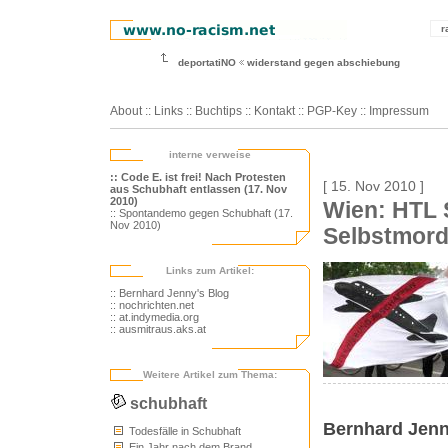
r
deportatiNO
widerstand gegen abschiebung
About
::
Links
::
Buchtips
::
Kontakt
::
PGP-Key
::
Impressum
interne verweise
:: Code E. ist frei! Nach Protesten
[ 15. Nov 2010 ]
aus Schubhaft entlassen (17. Nov
2010)
Wien: HTL S
:: Spontandemo gegen Schubhaft (17.
Nov 2010)
Selbstmor
Links zum Artikel:
:: Bernhard Jenny's Blog
:: nochrichten.net
:: at.indymedia.org
:: ausmitraus.aks.at
Weitere Artikel zum Thema:
schubhaft
Bernhard Jenny
Todesfälle in Schubhaft
Ein Jahr nach dem Brand