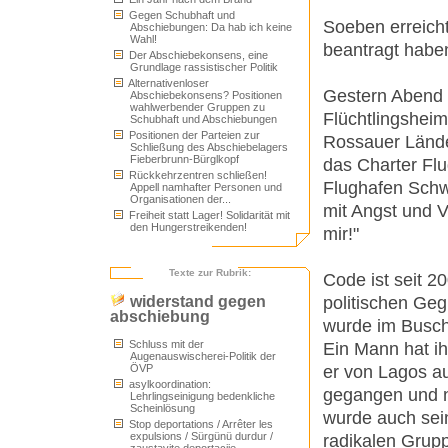
Gegen Schubhaft und
Soeben erreicht
Abschiebungen: Da hab ich keine
Wahl!
beantragt haben
Der Abschiebekonsens, eine
Grundlage rassistischer Politik
Alternativenloser
Gestern Abend 
Abschiebekonsens? Positionen
wahlwerbender Gruppen zu
Flüchtlingshei
Schubhaft und Abschiebungen
Positionen der Parteien zur
Rossauer Lände
Schließung des Abschiebelagers
Fieberbrunn-Bürglkopf
das Charter Fl
Rückkehrzentren schließen!
Flughafen Schw
Appell namhafter Personen und
Organisationen der...
mit Angst und V
Freiheit statt Lager! Solidarität mit
den Hungerstreikenden!
mir!"
Texte zur Rubrik:
Code ist seit 2
politischen Geg
widerstand gegen
abschiebung
wurde im Busch
Schluss mit der
Ein Mann hat i
Augenauswischerei-Politik der
er von Lagos a
ÖVP
asylkoordination:
gegangen und n
Lehrlingseinigung bedenkliche
Scheinlösung
wurde auch sein
Stop deportations / Arrêter les
expulsions / Sürgünü durdur /
radikalen Grupp