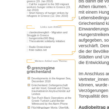
bis dahin die v
greece (19. Jan 2010)
:: Call for support to the 300 migrant
Athen räumen. "
workers hunger strike in Greece (19.
Jan 2010)
mit einem Hung
:: Short history of hunger strikes by
refugees in Greece (12. Dec 2010)
Lebensbedingun
Griechenland kä
Links zum Artikel:
Einwanderungspo
:: clandestinenglish - Migration and
Hungerstreiken
Struggle in Greece
:: hungerstrike300 Blog
aufgegeben, son
:: Thessaloniki solidarity initiative
verschärft. Den
:: Radio Dreieckland
:: freie-radios.net
die der Bevölke
Städten und Un
Weitere Artikel zum Thema:
die Entwicklun
grenzregime
griechenland
Im Anschluss an
Vertreter_innen
Developments in the Aegean Sea,
December 2018
können, wurde e
Griechenland: Gefangenschaft
auf der Insel, Gewalt und Chaos
Verzögerungen 
traumatisieren Asylsuchende auf
Lesbos
Tonqualität des
Two Push-Back Operations at the
Greek-Turkish Land Border
Witnessed by the Alarm Phone
Audiobeitrag 
Flüchtlingslager Moria: Überfüllt,