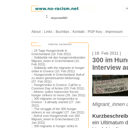
r
deportatiNO
About
::
Links
::
Buchtips
::
Kontakt
::
PGP-Key
::
Impressum
interne verweise
:: 24 Tage Hungerstreik in
[ 18. Feb 2011 ]
Griechenland (18. Feb 2011)
:: Solidarität mit den hungerstreikenden
300 im Hung
Migrant_innen in Griechenland (10.
Feb 2011)
Interview a
:: Solidarity with the migrants in hunger
strike in Greece (10. Feb 2011)
:: Hungerstreik in Griechenland: Aufruf
zu einem gemeinsamen Aktionstag
(07. Feb 2011)
:: Hungerstrike in Greece: Call for a
Common Day of Action (03. Feb 2011)
:: Athens: police repression forces
hunger strikers to move (28. Jan 2011)
:: 300 migrants on hungerstrike in
Greece - it already started (27. Jan
Migrant_innen 
2011)
:: The struggle of the 300 hunger
strikers is our struggle! (27. Jan 2011)
Kurzbeschrei
:: Aufruf zum Hungerstreik von 300
Migrant_innen in Griechenland (23.
ein Ultimatum d
Jan 2011)
:: 300 migrants in hunger strike in