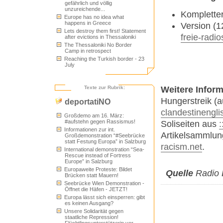
gefährlich und völlig
unzureichende...
Kompletter
Europe has no idea what
happens in Greece
Version (1
Lets destroy them first! Statement
freie-radio
after evictions in Thessaloniki
The Thessaloniki No Border
Camp in retrospect
Reaching the Turkish border - 23
July
Texte zur Rubrik:
Weitere Inform
Hungerstreik (a
deportatiNO
clandestinengl
Großdemo am 16. März:
#aufstehn gegen Rassismus!
Soliseiten aus
:
Informationen zur int.
Artikelsammlu
Großdemonstration “#Seebrücke
statt Festung Europa” in Salzburg
racism.net
.
International demonstration “Sea-
Rescue instead of Fortress
Europe” in Salzburg
Europaweite Proteste: Bildet
Quelle
Radio 
Brücken statt Mauern!
Seebrücke Wien Demonstration -
Öffnet die Häfen - JETZT!
Europa lässt sich einsperren: gibt
es keinen Ausgang?
Unsere Solidarität gegen
staatliche Repression!