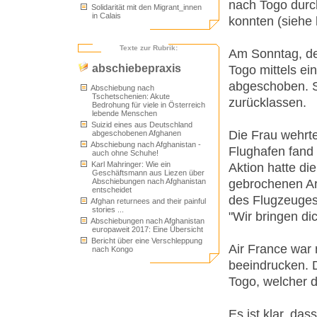
nach Togo dur
Solidarität mit den Migrant_innen
in Calais
konnten (siehe 
Texte zur Rubrik:
Am Sonntag, de
abschiebepraxis
Togo mittels e
abgeschoben. Si
Abschiebung nach
Tschetschenien: Akute
zurücklassen.
Bedrohung für viele in Österreich
lebende Menschen
Suizid eines aus Deutschland
Die Frau wehrt
abgeschobenen Afghanen
Abschiebung nach Afghanistan -
Flughafen fand 
auch ohne Schuhe!
Karl Mahringer: Wie ein
Aktion hatte di
Geschäftsmann aus Liezen über
gebrochenen Ar
Abschiebungen nach Afghanistan
entscheidet
des Flugzeuges
Afghan returnees and their painful
stories ...
"Wir bringen di
Abschiebungen nach Afghanistan
europaweit 2017: Eine Übersicht
Bericht über eine Verschleppung
Air France war 
nach Kongo
beeindrucken. 
Togo, welcher de
Es ist klar, d