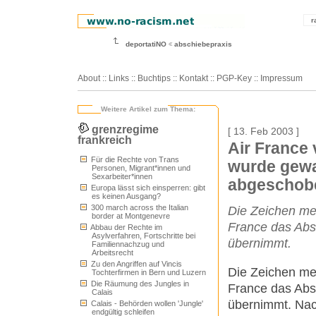
r
deportatiNO
abschiebepraxis
About
::
Links
::
Buchtips
::
Kontakt
::
PGP-Key
::
Impressum
Weitere Artikel zum Thema:
grenzregime
[ 13. Feb 2003 ]
frankreich
Air France 
Für die Rechte von Trans
wurde gew
Personen, Migrant*innen und
Sexarbeiter*innen
abgeschob
Europa lässt sich einsperren: gibt
es keinen Ausgang?
300 march across the Italian
Die Zeichen meh
border at Montgenevre
France das Abs
Abbau der Rechte im
Asylverfahren, Fortschritte bei
übernimmt.
Familiennachzug und
Arbeitsrecht
Zu den Angriffen auf Vincis
Die Zeichen meh
Tochterfirmen in Bern und Luzern
Die Räumung des Jungles in
France das Abs
Calais
übernimmt. Na
Calais - Behörden wollen 'Jungle'
endgültig schleifen