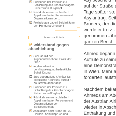
Positionen der Parteien zur
auf der Straße 
Schließung des Abschiebelagers
Fieberbrunn-Bürglkopf
Tage später ste
Rückkehrzentren schließen!
Appell namhafter Personen und
Asylantrag. Sei
Organisationen der...
Freiheit statt Lager! Solidarität mit
Bruders, der d
den Hungerstreikenden!
wurde er trotz 
genommen - ihm
Texte zur Rubrik:
ganzen Bericht
widerstand gegen
abschiebung
Ahmed begann e
Schluss mit der
Aufrufe zu sei
Augenauswischerei-Politik der
ÖVP
eine Demonstra
asylkoordination:
Lehrlingseinigung bedenkliche
in Wien. Mehr a
Scheinlösung
forderten laut
Stop deportations / Arrêter les
expulsions / Sürgünü durdur /
zaustavite deportacije
Positionen der Parteien zur
Nachdem bekann
Schließung des Abschiebelagers
Fieberbrunn-Bürglkopf
Ahmeds am Abe
Rückkehrzentren schließen!
der Austrian Ai
Appell namhafter Personen und
Organisationen der
wieder in Abschi
Zivilgesellschaft
Angeklagte beim Brand im PAZ
Enthaftung und 
Hernals: Schuldspruch und