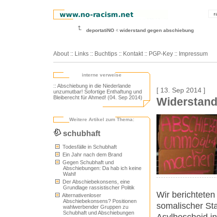
r
deportatiNO
widerstand gegen abschiebung
About
::
Links
::
Buchtips
::
Kontakt
::
PGP-Key
::
Impressum
interne verweise
:: Abschiebung in die Niederlande
[ 13. Sep 2014 ]
unzumutbar! Sofortige Enthaftung und
Bleiberecht für Ahmed! (04. Sep 2014)
Widerstand
Weitere Artikel zum Thema:
schubhaft
Todesfälle in Schubhaft
Ein Jahr nach dem Brand
Gegen Schubhaft und
Abschiebungen: Da hab ich keine
Wahl!
Der Abschiebekonsens, eine
Grundlage rassistischer Politik
Wir berichteten
Alternativenloser
Abschiebekonsens? Positionen
somalischer St
wahlwerbender Gruppen zu
Schubhaft und Abschiebungen
Asylbescheid i