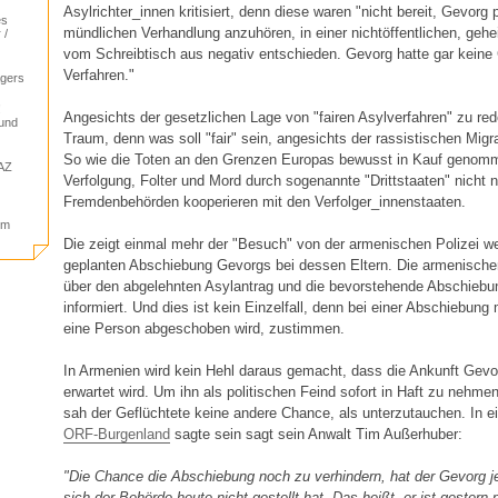
Asylrichter_innen kritisiert, denn diese waren "nicht bereit, Gevorg p
es
mündlichen Verhandlung anzuhören, in einer nichtöffentlichen, ge
 /
vom Schreibtisch aus negativ entschieden. Gevorg hatte gar keine 
Verfahren."
agers
!
Angesichts der gesetzlichen Lage von "fairen Asylverfahren" zu rede
 und
Traum, denn was soll "fair" sein, angesichts der rassistischen Migra
So wie die Toten an den Grenzen Europas bewusst in Kauf genom
PAZ
Verfolgung, Folter und Mord durch sogenannte "Drittstaaten" nicht nu
Fremdenbehörden kooperieren mit den Verfolger_innenstaaten.
im
Die zeigt einmal mehr der "Besuch" von der armenischen Polizei w
geplanten Abschiebung Gevorgs bei dessen Eltern. Die armenisch
über den abgelehnten Asylantrag und die bevorstehende Abschieb
informiert. Und dies ist kein Einzelfall, denn bei einer Abschiebung
eine Person abgeschoben wird, zustimmen.
In Armenien wird kein Hehl daraus gemacht, dass die Ankunft Gevo
erwartet wird. Um ihn als politischen Feind sofort in Haft zu nehme
sah der Geflüchtete keine andere Chance, als unterzutauchen. In
ORF-Burgenland
sagte sein sagt sein Anwalt Tim Außerhuber:
"Die Chance die Abschiebung noch zu verhindern, hat der Gevorg jet
sich der Behörde heute nicht gestellt hat. Das heißt, er ist gestern 