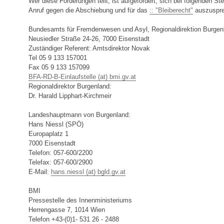
Wer diese Forderungen teilt, ist aufgefordert, sich bei folgenden Ste
Anruf gegen die Abschiebung und für das
:: "Bleiberecht"
auszuspre
Bundesamts für Fremdenwesen und Asyl, Regionaldirektion Burgen
Neusiedler Straße 24-26, 7000 Eisenstadt
Zuständiger Referent: Amtsdirektor Novak
Tel 05 9 133 157001
Fax 05 9 133 157099
BFA-RD-B-Einlaufstelle (at) bmi.gv.at
Regionaldirektor Burgenland:
Dr. Harald Lipphart-Kirchmeir
Landeshauptmann von Burgenland:
Hans Niessl (SPÖ)
Europaplatz 1
7000 Eisenstadt
Telefon: 057-600/2200
Telefax: 057-600/2900
E-Mail:
hans.niessl (at) bgld.gv.at
BMI
Pressestelle des Innenministeriums
Herrengasse 7, 1014 Wien
Telefon +43-(0)1- 531 26 - 2488