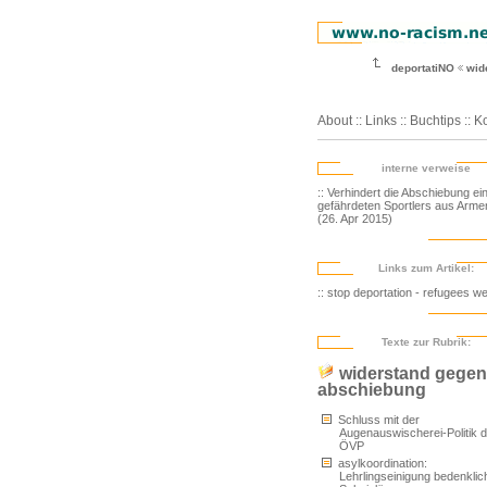
deportatiNO
wid
About
::
Links
::
Buchtips
::
Ko
interne verweise
:: Verhindert die Abschiebung ei
gefährdeten Sportlers aus Arme
(26. Apr 2015)
Links zum Artikel:
:: stop deportation - refugees 
Texte zur Rubrik:
widerstand gegen
abschiebung
Schluss mit der
Augenauswischerei-Politik d
ÖVP
asylkoordination:
Lehrlingseinigung bedenklic