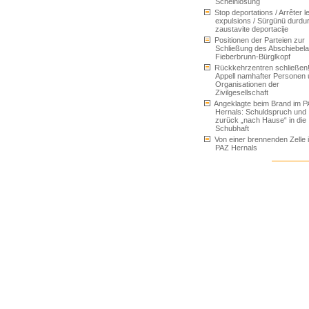
Scheinlösung
Stop deportations / Arrêter l
expulsions / Sürgünü durdur
zaustavite deportacije
Positionen der Parteien zur
Schließung des Abschiebel
Fieberbrunn-Bürglkopf
Rückkehrzentren schließen
Appell namhafter Personen
Organisationen der
Zivilgesellschaft
Angeklagte beim Brand im 
Hernals: Schuldspruch und
zurück „nach Hause“ in die
Schubhaft
Von einer brennenden Zelle 
PAZ Hernals