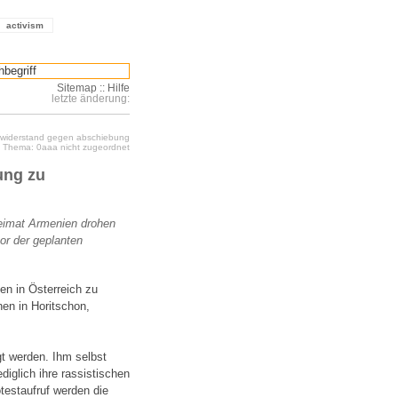
activism
Sitemap
::
Hilfe
letzte änderung:
: widerstand gegen abschiebung
Thema: 0aaa nicht zugeordnet
ung zu
 Heimat Armenien drohen
vor der geplanten
en in Österreich zu
nen in Horitschon,
lgt werden. Ihm selbst
diglich ihre rassistischen
testaufruf werden die