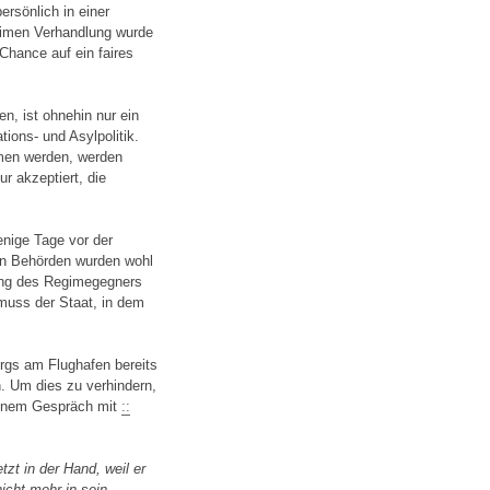
ersönlich in einer
heimen Verhandlung wurde
Chance auf ein faires
n, ist ohnehin nur ein
tions- und Asylpolitik.
men werden, werden
r akzeptiert, die
enige Tage vor der
en Behörden wurden wohl
ung des Regimegegners
 muss der Staat, in dem
rgs am Flughafen bereits
n. Um dies zu verhindern,
 einem Gespräch mit
::
zt in der Hand, weil er
nicht mehr in sein