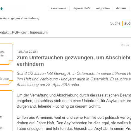
rassismus
deportatiNO
migration
debatte
erstand gegen abschiebung
Suche:
ntakt
::
PGP-Key
::
Impressum
Rubrik
nes
[ 28. Apr 2015 ]
nien
Zum Untertauchen gezwungen, um Abschieb
verhindern
Seit 3 1/2 Jahren lebt Gevorg A. in Österreich. In seiner früheren
welcome
ihm Haft und Verfolgung - und jetzt auch in Österreich. Er tauchte 
Abschiebung am 28. April 2015 unter.
Um der Verhaftung und Abschiebung durch die rassistischen Beamt
entgehen, entschloss sich der in einer Unterkunft für Asylwerber_in
Burgenland, lebende Flüchtling zu diesem Schritt.
er
Er floh aus Armenien, weil er und seine Familie dort politisch verfo
drohen drei Jahre Haft. Den Asylbehörden ist dies egal, sie wollen le
Taten erledigen - und lehnten das Gesuch auf Asyl ab. In einem Pro
he