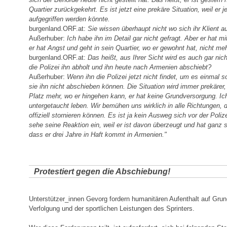
Quartier zurückgekehrt. Es ist jetzt eine prekäre Situation, weil er 
aufgegriffen werden könnte.
burgenland.ORF.at:
Sie wissen überhaupt nicht wo sich ihr Klient au
Außerhuber:
Ich habe ihn im Detail gar nicht gefragt. Aber er hat m
er hat Angst und geht in sein Quartier, wo er gewohnt hat, nicht me
burgenland.ORF.at:
Das heißt, aus Ihrer Sicht wird es auch gar ni
die Polizei ihn abholt und ihn heute nach Armenien abschiebt?
Außerhuber:
Wenn ihn die Polizei jetzt nicht findet, um es einmal
sie ihn nicht abschieben können. Die Situation wird immer prekärer, 
Platz mehr, wo er hingehen kann, er hat keine Grundversorgung. Ic
untergetaucht leben. Wir bemühen uns wirklich in alle Richtungen, 
offiziell stornieren können. Es ist ja kein Ausweg sich vor der Poliz
sehe seine Reaktion ein, weil er ist davon überzeugt und hat ganz 
dass er drei Jahre in Haft kommt in Armenien."
Protestiert gegen die Abschiebung!
Unterstützer_innen Gevorg fordern humanitären Aufenthalt auf Grund
Verfolgung und der sportlichen Leistungen des Sprinters.