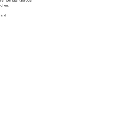
llen per Mail und/oder
chen:
land