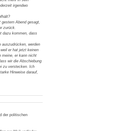
jederzeit irgendwo
fhält?
it gestern Abend gesagt,
hr zurück.
cht dazu kommen, dass
 so auszudrücken, werden
weil er hat jetzt keinen
h meine, er kann nicht
dass wir die Abschiebung
ei zu verstecken. Ich
starke Hinweise darauf,
 der politischen