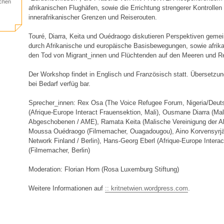
schen
afrikanischen Flughäfen, sowie die Errichtung strengerer Kontrollen
innerafrikanischer Grenzen und Reiserouten.
Touré, Diarra, Keita und Ouédraogo diskutieren Perspektiven gem
durch Afrikanische und europäische Basisbewegungen, sowie afrik
den Tod von Migrant_innen und Flüchtenden auf den Meeren und R
Der Workshop findet in Englisch und Französisch statt. Übersetzun
bei Bedarf verfüg bar.
Sprecher_innen: Rex Osa (The Voice Refugee Forum, Nigeria/Deuts
(Afrique-Europe Interact Frauensektion, Mali), Ousmane Diarra (Mal
Abgeschobenen / AME), Ramata Keita (Malische Vereinigung der 
Moussa Ouédraogo (Filmemacher, Ouagadougou), Aino Korvensyrj
Network Finland / Berlin), Hans-Georg Eberl (Afrique-Europe Interac
(Filmemacher, Berlin)
Moderation: Florian Horn (Rosa Luxemburg Stiftung)
Weitere Informationen auf
:: kritnetwien.wordpress.com
.