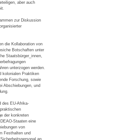
eteiligen, aber auch
it.
usammen zur Diskussion
rganisierter
n die Kollaboration von
nsiche Botschaften unter
che Staatsbürger_innen,
derbefragungen
fahren unterzogen werden.
 kolonialen Praktiken
ufende Forschung, sowie
bei Abschiebungen, und
dung.
d des EU-Afrika-
 praktischen
ge der konkreten
 CEDEAO-Staaten eine
chiebungen von
m Festhalten und
Sicherheitspersonal an