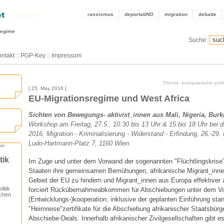
rassismus
deportatiNO
migration
debatte
regime
Suche:
ntakt
::
PGP-Key
::
Impressum
Thema: europaeische politi
[ 25. May 2016 ]
EU-Migrationsregime und West Africa
Sichten von Bewegungs- aktivist_innen aus Mali, Nigeria, Bur
Workshop am Freitag, 27.5., 10:30 bis 13 Uhr & 15 bis 18 Uhr bei d
2016, Migration - Kriminalisierung - Widerstand - Erfindung, 26.-29.
Ludo-Hartmann-Platz 7, 1160 Wien.
ma:
tik
Im Zuge und unter dem Vorwand der sogenannten "Flüchtlingskrise" 
Staaten ihre gemeinsamen Bemühungen, afrikanische Migrant_innen
Gebiet der EU zu hindern und Migrant_innen aus Europa effektiver
itik
forciert Rückübernahmeabkommen für Abschiebungen unter dem Vor
schen
(Entwicklungs-)kooperation, inklusive der geplanten Einführung stan
"Heimreise"zertifikate für die Abschiebung afrikanischer Staatsbürge
Abschiebe-Deals. Innerhalb afrikanischer Zivilgesellschaften gibt es