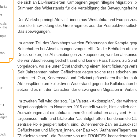
die sich an EU-finanzierten Kampagnen gegen "illegale Migration" b
arity
Stimmen des Widerstands für die Verteidigung der Bewegungsfreihe
er
Der Workshop bringt Aktivist_innen aus Westafrika und Europa z
osals
über die Entwicklung des Grenzregimes aus der Perspektive selbsto
f the
Basisbewegungen.
ople
Im ersten Teil des Workshops werden Erfahrungen der Kämpfe gege
Botschaften bei Abschiebungen vorgestellt. Da die Behörden afrika
ean
Druck setzen, bei Abschiebungen zu kooperieren, werden afrikanis
die von Abschiebung bedroht sind und keinen Pass haben, zu Son
vorgeladen, wo sie unter Strafandrohung einem Identifizierungsver
Seit Jahrzehnten haben Geflüchtete gegen solche rassistischen und
protestiert. Osa, Korvensyrjä und Feliziani präsentieren ihre fortla
Aktionspläne zum kollektiven Widerstand gegen die Kollaboration 
ur
setzen dies mit den Ursachen der erzwungenen Migration in Verbin
Im zweiten Teil wird der sog. "La Valetta - Aktionsplan", der währen
 EU-
Migrationsgipfels im November 2015 erstellt wurde, hinsichtlich der
Auswirkungen auf die afrikanischen Gesellschaften analysiert. Eini
aus
lager
Ergebnisse multi- und bilateraler Nachfolgetreffen, bei denen die
zentrale Rolle gespielt haben, sind: Zunehmende Zahl an Zurücks
Geflüchteten und Migrant_innen, der Bau von "Aufnahme"lagern zu
itik
"Zurückschieben", die Präsenz von mit FRONTEX kooperierendem 