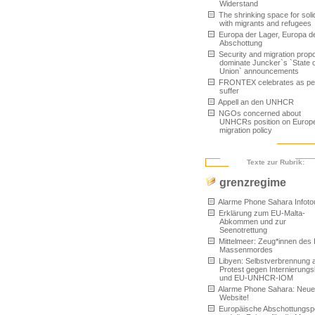
Widerstand
The shrinking space for solid
with migrants and refugees
Europa der Lager, Europa d
Abschottung
Security and migration prop
dominate Juncker`s `State o
Union` announcements
FRONTEX celebrates as pe
suffer
Appell an den UNHCR
NGOs concerned about
UNHCRs position on Europ
migration policy
Texte zur Rubrik:
grenzregime
Alarme Phone Sahara Infoto
Erklärung zum EU-Malta-
Abkommen und zur
Seenotrettung
Mittelmeer: Zeug*innen des
Massenmordes
Libyen: Selbstverbrennung 
Protest gegen Internierungs
und EU-UNHCR-IOM
Alarme Phone Sahara: Neue
Website!
Europäische Abschottungspol