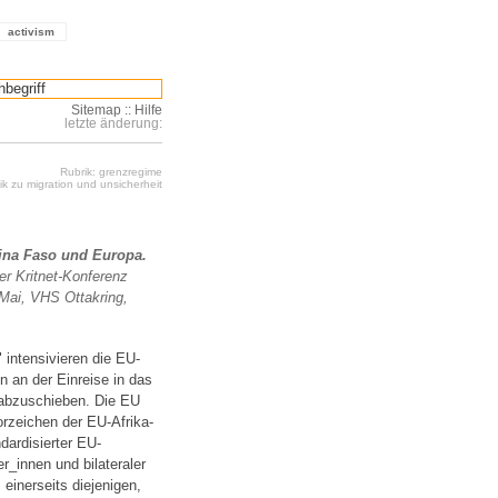
activism
Sitemap
::
Hilfe
letzte änderung:
Rubrik: grenzregime
k zu migration und unsicherheit
kina Faso und Europa.
er Kritnet-Konferenz
 Mai, VHS Ottakring,
intensivieren die EU-
 an der Einreise in das
 abzuschieben. Die EU
zeichen der EU-Afrika-
dardisierter EU-
r_innen und bilateraler
 einerseits diejenigen,