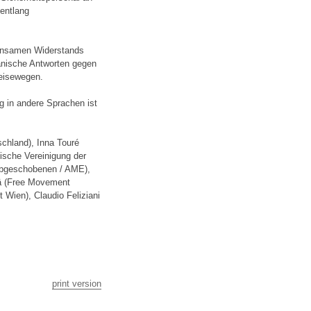
 entlang
einsamen Widerstands
anische Antworten gegen
eisewegen.
g in andere Sprachen ist
chland), Inna Touré
ische Vereinigung der
Abgeschobenen / AME),
ä (Free Movement
t Wien), Claudio Feliziani
print version