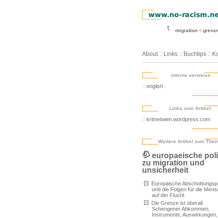
migration
grenz
About
::
Links
::
Buchtips
::
Ko
interne verweise
:: english
Links zum Artikel:
:: kritnetwien.wordpress.com
Weitere Artikel zum The
europaeische poli
zu migration und
unsicherheit
Europäische Abschottungspol
und die Folgen für die Men
auf der Flucht
Die Grenze ist überall.
Schengener Abkommen,
Instrumente, Auswirkungen,