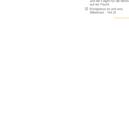
und die Folgen für die Men
auf der Flucht
Eereignisse im und ums
Mittelmeer - Teil 16