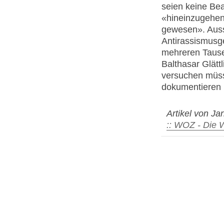
seien keine Be
«hineinzugehen 
gewesen». Auss
Antirassismusge
mehreren Tause
Balthasar Glättl
versuchen müss
dokumentieren 
Artikel von Ja
:: WOZ - Die 