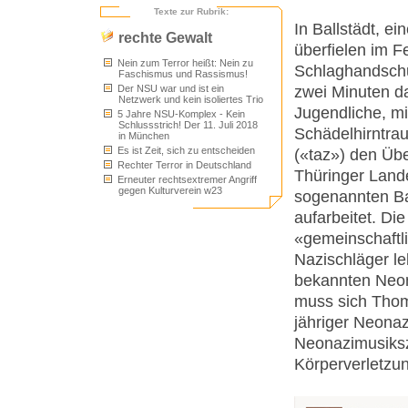
Texte zur Rubrik:
In Ballstädt, e
rechte Gewalt
überfielen im 
Nein zum Terror heißt: Nein zu
Schlaghandschu
Faschismus und Rassismus!
zwei Minuten da
Der NSU war und ist ein
Netzwerk und kein isoliertes Trio
Jugendliche, mi
5 Jahre NSU-Komplex - Kein
Schlussstrich! Der 11. Juli 2018
Schädelhirntra
in München
Es ist Zeit, sich zu entscheiden
(«taz») den Üb
Rechter Terror in Deutschland
Thüringer Lande
Erneuter rechtsextremer Angriff
gegen Kulturverein w23
sogenannten Bal
aufarbeitet. Di
«gemeinschaftli
Nazischläger le
bekannten Neon
muss sich Thom
jähriger Neonaz
Neonazimusiksz
Körperverletzun