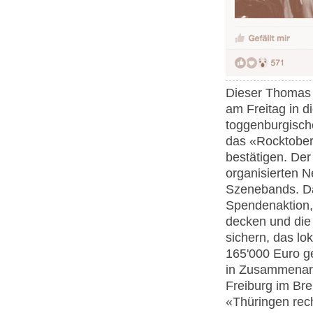
Dieser Thomas W
am Freitag in d
toggenburgisch
das «Rocktoberf
bestätigen. Der
organisierten N
Szenebands. Da
Spendenaktion, 
decken und die
sichern, das lo
165'000 Euro g
in Zusammenarbe
Freiburg im Br
«Thüringen rec