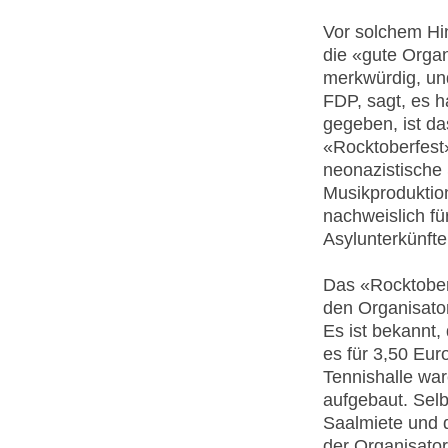
Vor solchem Hi
die «gute Organ
merkwürdig, un
FDP, sagt, es 
gegeben, ist da
«Rocktoberfest
neonazistische 
Musikproduktion
nachweislich fü
Asylunterkünft
Das «Rocktober
den Organisato
Es ist bekannt, 
es für 3,50 Eur
Tennishalle wa
aufgebaut. Selb
Saalmiete und 
der Organisato