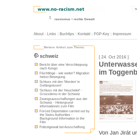
r
rassismus
rechte Gewalt
About
::
Links
::
Buchtips
::
Kontakt
::
PGP-Key
::
Impressum
Weitere Artikel zum Thema:
schweiz
[ 24. Oct 2016 ]
Unterwasser
Bericht über eine Verschleppung
nach Kongo
im Toggen
Flüchtlinge - wie weiter? Migration
heisst Bewegung
Schluss mit den 'Morden' in
Gefängnissen!
'Schluss mit der Heuchelei!' -
Grossdemo in der Schweiz
Zwangsausschaffungen aus der
Schweiz - Hintergrund-
informationen zum Film
Forced Deportation carried out by
the Swiss Authorities -
Background Information to the
Film
Polizeigewalt bei Ausschaffung
Von Jan Jirát u