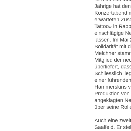
Jährige hat de
Konzertabend m
erwarteten Zus
Tattoo» in Rapp
einschlägige N
lassen. Im Mai
Solidarität mit
Melchner stamm
Mitglied der ne
überliefert, d
Schliesslich li
einer führenden
Hammerskins vo
Produktion von 
angeklagten Neo
über seine Roll
Auch eine zweit
Saalfeld. Er st