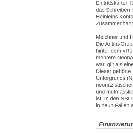
Eintrittskarten
das Schreiben 
Heinleins Konto
Zusammenhang 
Melchner und He
Die Antifa-Grup
hinter dem «Roc
mehrere Neonazi
war, gilt als e
Dieser gehörte
Untergrunds (N
neonazistische
und mutmasslich
ist. In den NS
in neun Fällen 
Finanzieru