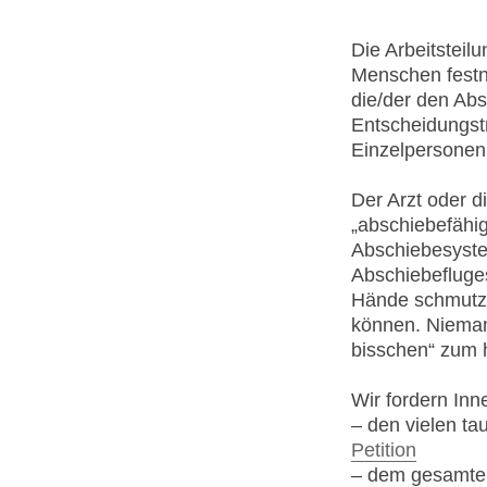
Die Arbeitsteilu
Menschen festni
die/der den Abs
Entscheidungstr
Einzelpersonen 
Der Arzt oder d
„abschiebefähig
Abschiebesystem
Abschiebefluges
Hände schmutzig
können. Niemand
bisschen“ zum h
Wir fordern Inn
– den vielen t
Petition
– dem gesamte