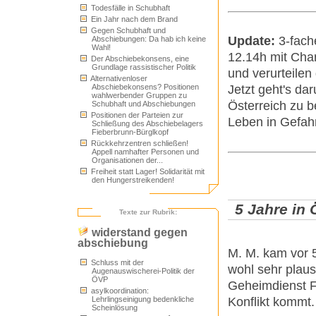
Todesfälle in Schubhaft
Ein Jahr nach dem Brand
Gegen Schubhaft und
Update:
3-fach
Abschiebungen: Da hab ich keine
Wahl!
12.14h mit Cha
Der Abschiebekonsens, eine
Grundlage rassistischer Politik
und verurteilen
Alternativenloser
Abschiebekonsens? Positionen
Jetzt geht's da
wahlwerbender Gruppen zu
Österreich zu b
Schubhaft und Abschiebungen
Positionen der Parteien zur
Leben in Gefah
Schließung des Abschiebelagers
Fieberbrunn-Bürglkopf
Rückkehrzentren schließen!
Appell namhafter Personen und
Organisationen der...
Freiheit statt Lager! Solidarität mit
den Hungerstreikenden!
5 Jahre in
Texte zur Rubrik:
widerstand gegen
abschiebung
M. M. kam vor 5
Schluss mit der
wohl sehr plau
Augenauswischerei-Politik der
ÖVP
Geheimdienst F
asylkoordination:
Lehrlingseinigung bedenkliche
Konflikt kommt.
Scheinlösung