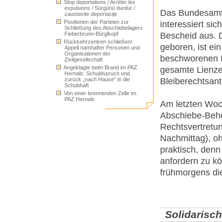
Stop deportations / Arrêter les
expulsions / Sürgünü durdur /
Das Bundesamt
zaustavite deportacije
Positionen der Parteien zur
interessiert sic
Schließung des Abschiebelagers
Fieberbrunn-Bürglkopf
Bescheid aus. D
Rückkehrzentren schließen!
geboren, ist ei
Appell namhafter Personen und
Organisationen der
beschworenen In
Zivilgesellschaft
Angeklagte beim Brand im PAZ
gesamte Lienz
Hernals: Schuldspruch und
zurück „nach Hause“ in die
Bleiberechtsant
Schubhaft
Von einer brennenden Zelle im
PAZ Hernals
Am letzten Woc
Abschiebe-Behö
Rechtsvertretun
Nachmittag), o
praktisch, den
anfordern zu k
frühmorgens die
Solidarisc