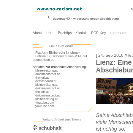
r
deportatiNO
widerstand gegen abschiebung
About
::
Links
::
Buchtips
::
Kontakt
::
PGP-Key
::
Impressum
Links zum Artikel:
:: Plattform Bleiberecht Innsbruck
[ 24. Sep 2018 // l
:: Petition für Bleiberecht von M.M. auf
openpetition.eu
Lienz: Eine
Berichte zur drohenden Abschiebung:
Abschiebu
:: kleinezeitung.at
:: dolomitenstadt.at
:: tirol.orf.at
:: derstandard.at
:: kleinezeitung.at
:: dolomitenstadt.at
:: tirol.orf.at
:: dolomitenstadt.at
:: kleinezeitung.at
:: youtube.com
:: youtube.com
Seine Abschiebu
Weitere Artikel zum Thema:
viele Menschen,
schubhaft
ist richtig so!